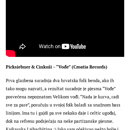
Picksiebner & Cinkuši – “Vođe” (Croatia Records)
Prva glazbena suradnja dva hrvatska folk benda, ako ih 
tako mogu nazvati, a rezultat suradnje je pjesma “Vođe” 
posvećena nepoznatom Velikom vođi. “Nada je kurva, radi 
sve za pare”, poručuju u svojoj folk baladi sa snažnom bass 
linijom. Ima tu i gajdi pa sve nekako daje i celtic ugođaj, 
dok na refrenu podsjećaju na neke partizanske pjesme. 
Kajkavska Laibachština :) Iako sam očekivao nešto bolje i 