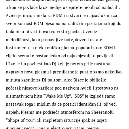
a koji se povlače kroz medije uz epitete nekih od najboljih. 
Avicii je imao smisla za EDM i u stvari je najzaslužniji za 
sveprisutnost EDM pjesama na radijskim postajama koji do 
tada nisu ni vrtili ovakvu vrstu glazbe. Uveo je 
melodičnost, lako probavljive note, doveo i ostale 
instrumente u elektroničku glazbu, popularizirao EDM i 
cijelu scenu te postao jedan od najuspješniji u povijesti. 
Ušao je i u povijest kao DJ koji je netom prije nastupa 
napravio novu pjesmu i premijerno je pustio samo nekoliko 
minuta kasnije za DJ pultom. Aloe Blacc je obilježio 
početak njegove karijere pod nazivom Avicii i gostovao na 
ultimativnom hitu “Wake Me Up”. “SOS” je izgleda samo 
nastavak toga i mislim da će postići identičan ili još veći 
uspjeh. Pjesma me podsjeća atmosferom na Sheeranofu 
“Shape of You”, ali raspletom situacije ipak se osjeti 
Aviciijev pečat. Lagani electro pop ritam, njegov 