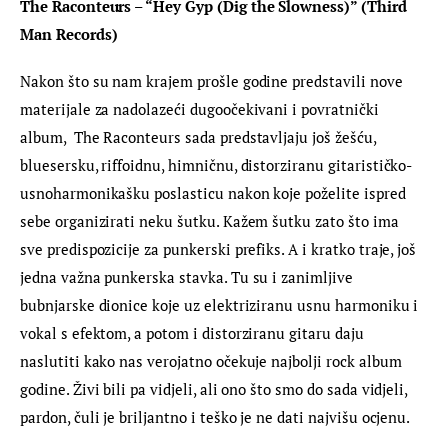
The Raconteurs – “Hey Gyp (Dig the Slowness)” (Third 
Man Records)
Nakon što su nam krajem prošle godine predstavili nove 
materijale za nadolazeći dugoočekivani i povratnički 
album,  The Raconteurs sada predstavljaju još žešću, 
bluesersku, riffoidnu, himničnu, distorziranu gitarističko-
usnoharmonikašku poslasticu nakon koje poželite ispred 
sebe organizirati neku šutku. Kažem šutku zato što ima 
sve predispozicije za punkerski prefiks. A i kratko traje, još 
jedna važna punkerska stavka. Tu su i zanimljive 
bubnjarske dionice koje uz elektriziranu usnu harmoniku i 
vokal s efektom, a potom i distorziranu gitaru daju 
naslutiti kako nas verojatno očekuje najbolji rock album 
godine. Živi bili pa vidjeli, ali ono što smo do sada vidjeli, 
pardon, čuli je briljantno i teško je ne dati najvišu ocjenu.