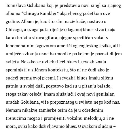
Tomislava Golubana koji je predstavio novi singl sa sjajnog 
albuma “Chicago Rambler” objavljenog početkom ove 
godine. Album je, kao što sâm naziv kaže, nastavo u 
Chicagu, a ovoga puta riječ je o laganoj blues stvari koju 
karakterizira sirova gitara, njegov specifičan vokal s 
fenomenalnim izgovorom američkog engleskog jezika, ali i 
umijeće sviranja usne harmonike po kojem je poznat diljem 
svijeta. Nekako se uvijek riječi blues i sevdah znaju 
spominjati u sličnom kontekstu, što ni ne čudi ako je 
sudeći prema ovoj pjesmi. I sevdah i blues imaju sličnu 
patnju u svojoj duši, pogotovo kad su u pitanju balade, 
stoga takav osjećaj imam slušajući i ovaj novi genijalan 
uradak Golubana, više prepoznatog u svijetu nego kod nas. 
Nemam nikakve zamjerke osim da je u određenim 
trenucima mogao i promijeniti vokalnu melodiju, a i ne 
mora, ovisi kako doživljavamo blues. U svakom slučaju – 