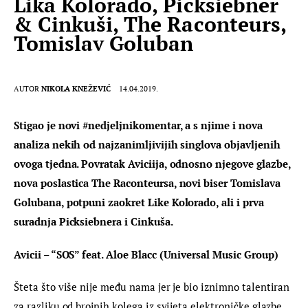
Lika Kolorado, Picksiebner
& Cinkuši, The Raconteurs,
Tomislav Goluban
AUTOR
NIKOLA KNEŽEVIĆ
14.04.2019.
Stigao je novi #nedjeljnikomentar, a s njime i nova 
analiza nekih od najzanimljivijih singlova objavljenih 
ovoga tjedna. Povratak Aviciija, odnosno njegove glazbe, 
nova poslastica The Raconteursa, novi biser Tomislava 
Golubana, potpuni zaokret Like Kolorado, ali i prva 
suradnja Picksiebnera i Cinkuša. 
Avicii – “SOS” feat. Aloe Blacc (Universal Music Group)
Šteta što više nije među nama jer je bio iznimno talentiran 
za razliku od brojnih kolega iz svijeta elektroničke glazbe, 