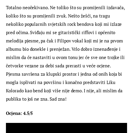
Totalno neočekivano. Ne toliko što su promijenili izdavača, 
koliko što su promijenili zvuk. Nešto žešći, na tragu  
nekoliko popularnih svjetskih rock bendova koji mi izlaze 
pred očima. Sviđaju mi se gitaristički riffovi i općenito 
melodija pjesme, pa čak i Filipov vokal koji mi je na prvom 
albumu bio donekle i prenježan. Vrlo dobro iznenađenje i 
mislim da će nastaviti u ovom tonu jer će sve one trojke ili 
četvorke vezane za debi sada prerasti u veće ocjene. 
Pjesma savršena za klupski prostor i jedna od onih koja bi 
mogla isplivati na površinu i konačno predstaviti Liku 
Kolorado kao bend koji više nije demo. I nije, ali mislim da 
publika to još ne zna. Sad zna!
Ocjena: 4.5/5