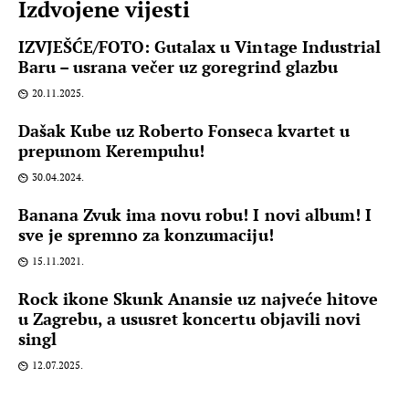
Izdvojene vijesti
IZVJEŠĆE/FOTO: Gutalax u Vintage Industrial
Baru – usrana večer uz goregrind glazbu
20.11.2025.
Dašak Kube uz Roberto Fonseca kvartet u
prepunom Kerempuhu!
30.04.2024.
Banana Zvuk ima novu robu! I novi album! I
sve je spremno za konzumaciju!
15.11.2021.
Rock ikone Skunk Anansie uz najveće hitove
u Zagrebu, a ususret koncertu objavili novi
singl
12.07.2025.