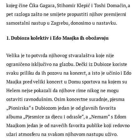
kojeg čine Čika Gagara, Stihomir Klepić i Toshi Domaćin, a 
pet razloga zašto ne smijete propustiti njihov premijerni 
samostalni nastup u Zagrebu, donosimo u nastavku.
1. Dubioza kolektiv i Edo Maajka ih obožavaju
Velika je to potvrda njihovog stvaralaštva koje nije 
ograničeno isključivo na glazbu. Dečki iz Dubioze koriste 
svaku priliku da ih pozovu na koncert, a isto je učinio i Edo 
Maajka pred veliki koncert u Domu sportova na kojem su 
Helem nejse pokazali da njihove rime nikog ne mogu 
ostaviti ravnodušnim. Osim koncertne suradnje, pjesma 
„Pionirska“ s Dubiozom jedan je od glavnih favorita 
albuma „Pjesmice za djecu i odrasle“, a „Nemam“ s Edom 
Maajkom jedan je od navećih favorita publike koji redovno 
užari atmosferu na svakom njihovom nastupu uživo.