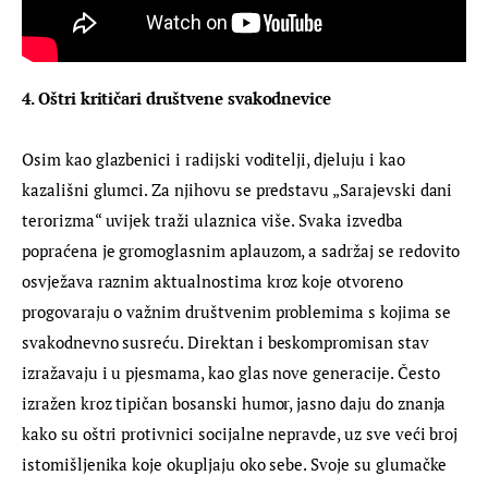
4. Oštri kritičari društvene svakodnevice
Osim kao glazbenici i radijski voditelji, djeluju i kao 
kazališni glumci. Za njihovu se predstavu „Sarajevski dani 
terorizma“ uvijek traži ulaznica više. Svaka izvedba 
popraćena je gromoglasnim aplauzom, a sadržaj se redovito 
osvježava raznim aktualnostima kroz koje otvoreno 
progovaraju o važnim društvenim problemima s kojima se 
svakodnevno susreću. Direktan i beskompromisan stav 
izražavaju i u pjesmama, kao glas nove generacije. Često 
izražen kroz tipičan bosanski humor, jasno daju do znanja 
kako su oštri protivnici socijalne nepravde, uz sve veći broj 
istomišljenika koje okupljaju oko sebe. Svoje su glumačke 