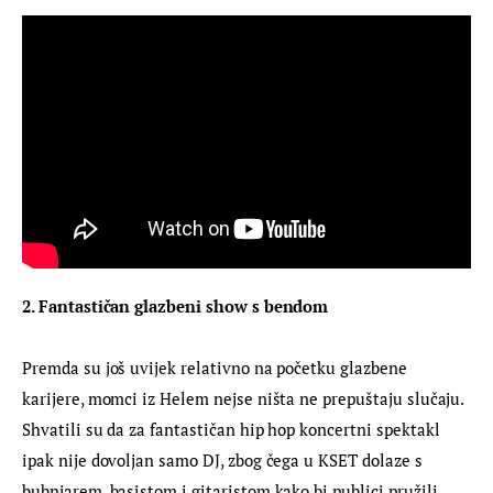
2. Fantastičan glazbeni show s bendom
Premda su još uvijek relativno na početku glazbene 
karijere, momci iz Helem nejse ništa ne prepuštaju slučaju. 
Shvatili su da za fantastičan hip hop koncertni spektakl 
ipak nije dovoljan samo DJ, zbog čega u KSET dolaze s 
bubnjarem, basistom i gitaristom kako bi publici pružili 