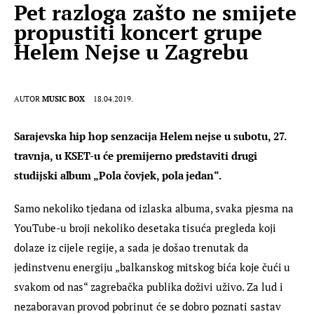
Pet razloga zašto ne smijete
propustiti koncert grupe
Helem Nejse u Zagrebu
AUTOR
MUSIC BOX
18.04.2019.
Sarajevska hip hop senzacija Helem nejse u subotu, 27. 
travnja, u KSET-u će premijerno predstaviti drugi 
studijski album „Pola čovjek, pola jedan“. 
Samo nekoliko tjedana od izlaska albuma, svaka pjesma na 
YouTube-u broji nekoliko desetaka tisuća pregleda koji 
dolaze iz cijele regije, a sada je došao trenutak da 
jedinstvenu energiju „balkanskog mitskog bića koje čući u 
svakom od nas“ zagrebačka publika doživi uživo. Za lud i 
nezaboravan provod pobrinut će se dobro poznati sastav 