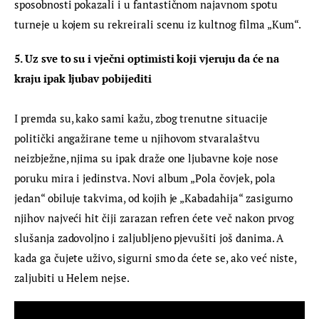
sposobnosti pokazali i u fantastičnom najavnom spotu 
turneje u kojem su rekreirali scenu iz kultnog filma „Kum“.
5. Uz sve to su i vječni optimisti koji vjeruju da će na 
kraju ipak ljubav pobijediti
I premda su, kako sami kažu, zbog trenutne situacije 
politički angažirane teme u njihovom stvaralaštvu 
neizbježne, njima su ipak draže one ljubavne koje nose 
poruku mira i jedinstva. Novi album „Pola čovjek, pola 
jedan“ obiluje takvima, od kojih je „Kabadahija“ zasigurno 
njihov najveći hit čiji zarazan refren ćete več nakon prvog 
slušanja zadovoljno i zaljubljeno pjevušiti još danima. A 
kada ga čujete uživo, sigurni smo da ćete se, ako već niste, 
zaljubiti u Helem nejse.