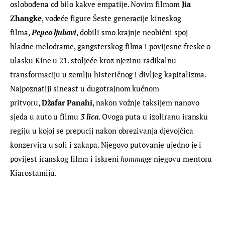
oslobođena od bilo kakve empatije. Novim filmom 
Jia 
Zhangke
, vodeće figure Šeste generacije kineskog 
filma, 
Pepeo ljubavi
, dobili smo krajnje neobični spoj 
hladne melodrame, gangsterskog filma i povijesne freske o 
ulasku Kine u 21. stoljeće kroz njezinu radikalnu 
transformaciju u zemlju histeričnog i divljeg kapitalizma. 
Najpoznatiji sineast u dugotrajnom kućnom 
pritvoru, 
Džafar Panahi
, nakon vožnje taksijem nanovo 
sjeda u auto u filmu 
3 lica
. Ovoga puta u izoliranu iransku 
regiju u kojoj se prepucij nakon obrezivanja djevojčica 
konzervira u soli i zakapa. Njegovo putovanje ujedno je i 
povijest iranskog filma i iskreni 
hommage
 njegovu mentoru 
Kiarostamiju.