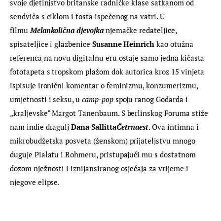
svoje djetinjstvo britanske radničke klase satkanom od 
sendviča s ciklom i tosta ispečenog na vatri. U 
filmu
Melankolična djevojka
 njemačke redateljice, 
spisateljice i glazbenice 
Susanne Heinrich
 kao otužna 
referenca na novu digitalnu eru ostaje samo jedna kičasta 
fototapeta s tropskom plažom dok autorica kroz 15 vinjeta 
ispisuje ironični komentar o feminizmu, konzumerizmu, 
umjetnosti i seksu, u 
camp-pop
 spoju ranog Godarda i 
„kraljevske“ Margot Tanenbaum. S berlinskog Foruma stiže 
nam indie dragulj 
Dana Sallitta
Četrnaest
. Ova intimna i 
mikrobudžetska posveta (ženskom) prijateljstvu mnogo 
duguje Pialatu i Rohmeru, pristupajući mu s dostatnom 
dozom nježnosti i iznijansiranog osjećaja za vrijeme i 
njegove elipse.