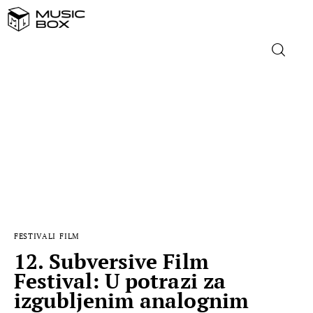
NASLOVNICA
DOMAĆA GLAZBA
STRANA GLAZBA
FILM
FESTIVALI
FILM
MUSIC BOX
12. Subversive Film
Festival: U potrazi za
izgubljenim analognim