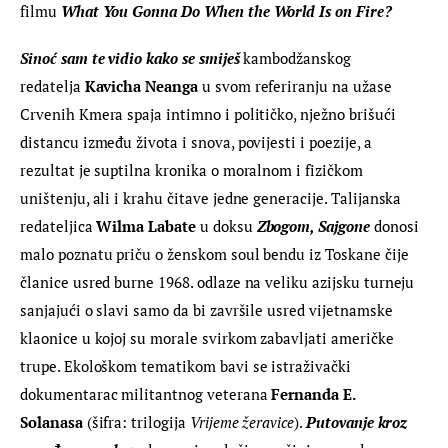
filmu 
What You Gonna Do When the World Is on Fire?
Sinoć sam te vidio kako se smiješ
 kambodžanskog 
redatelja 
Kavicha Neanga 
u svom referiranju na užase 
Crvenih Kmera spaja intimno i političko, nježno brišući 
distancu između života i snova, povijesti i poezije, a 
rezultat je suptilna kronika o moralnom i fizičkom 
uništenju, ali i krahu čitave jedne generacije. Talijanska 
redateljica 
Wilma Labate
 u doksu 
Zbogom, Sajgone 
donosi 
malo poznatu priču o ženskom soul bendu iz Toskane čije 
članice usred burne 1968. odlaze na veliku azijsku turneju 
sanjajući o slavi samo da bi završile usred vijetnamske 
klaonice u kojoj su morale svirkom zabavljati američke 
trupe. Ekološkom tematikom bavi se istraživački 
dokumentarac militantnog veterana 
Fernanda E. 
Solanasa
 (šifra: trilogija 
Vrijeme žeravice
). 
Putovanje kroz 