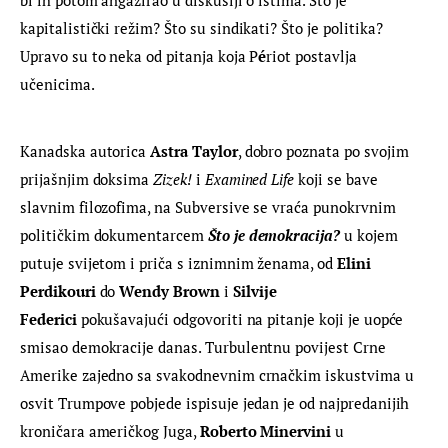
kapitalistički režim? Što su sindikati? Što je politika? 
Upravo su to neka od pitanja koja P
é
riot postavlja 
učenicima.
Kanadska autorica 
Astra Taylor
, dobro poznata po svojim 
prijašnjim doksima 
Zizek!
 i 
Examined Life
 koji se bave 
slavnim filozofima, na Subversive se vraća punokrvnim 
političkim dokumentarcem 
Što je demokracija?
 u kojem 
putuje svijetom i priča s iznimnim ženama, od 
Elini 
Perdikouri
 do 
Wendy Brown
 i 
Silvije 
Federici
 pokušavajući odgovoriti na pitanje koji je uopće 
smisao demokracije danas. Turbulentnu povijest Crne 
Amerike zajedno sa svakodnevnim crnačkim iskustvima u 
osvit Trumpove pobjede ispisuje jedan je od najpredanijih 
kroničara američkog Juga, 
Roberto Minervini
 u 