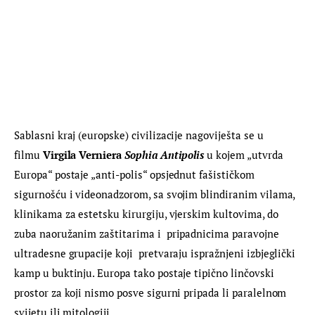
Sablasni kraj (europske) civilizacije nagoviješta se u 
filmu 
Virgila Verniera
Sophia Antipolis
 u kojem „utvrda 
Europa“ postaje „anti-polis“ opsjednut fašističkom 
sigurnošću i videonadzorom, sa svojim blindiranim vilama, 
klinikama za estetsku kirurgiju, vjerskim kultovima, do 
zuba naoružanim zaštitarima i  pripadnicima paravojne 
ultradesne grupacije koji  pretvaraju ispražnjeni izbjeglički 
kamp u buktinju. Europa tako postaje tipično linčovski 
prostor za koji nismo posve sigurni pripada li paralelnom 
svijetu ili mitologiji.