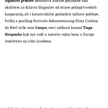
zagađene gradove
 denuncira zločine počinjene nad 
okolišem uz državni blagoslov od strane poljoprivrednih 
korporacija, ali i katastrofalne posljedice njihove pohlepe. 
Friško s pariškog festivala dokumentarnog filma Cinéma 
du Réel stiže nam 
Campo
, novi sablasni komad 
Tiaga 
Hespanhe 
koji nas vodi u najveću vojnu bazu u Europi 
smještenu na rubu Lisabona.