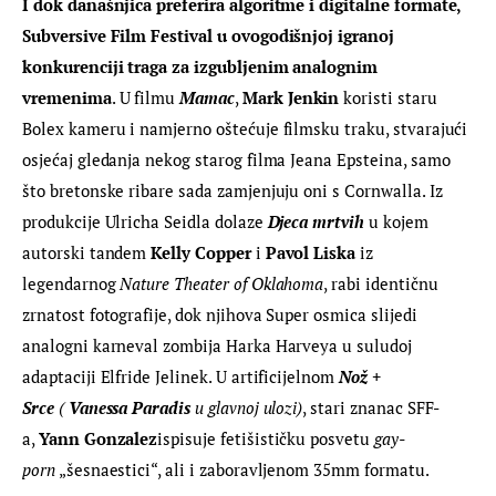
I dok današnjica preferira algoritme i digitalne formate, 
Subversive Film Festival u ovogodišnjoj igranoj 
konkurenciji traga za izgubljenim analognim 
vremenima
. U filmu 
Mamac
, 
Mark Jenkin
 koristi staru 
Bolex kameru i namjerno oštećuje filmsku traku, stvarajući 
osjećaj gledanja nekog starog filma Jeana Epsteina, samo 
što bretonske ribare sada zamjenjuju oni s Cornwalla. Iz 
produkcije Ulricha Seidla dolaze 
Djeca mrtvih
 u kojem 
autorski tandem 
Kelly Copper
 i 
Pavol Liska
 iz 
legendarnog 
Nature Theater of Oklahoma
, rabi identičnu 
zrnatost fotografije, dok njihova Super osmica slijedi 
analogni karneval zombija Harka Harveya u suludoj 
adaptaciji Elfride Jelinek. U artificijelnom 
Nož + 
Srce 
( 
Vanessa Paradis
 u glavnoj ulozi)
, stari znanac SFF-
a, 
Yann Gonzalez
ispisuje fetišističku posvetu 
gay-
porn
 „šesnaestici“, ali i zaboravljenom 35mm formatu.