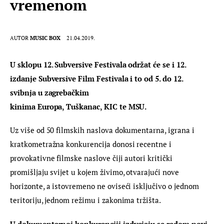
vremenom
AUTOR
MUSIC BOX
21.04.2019.
U sklopu 12. Subversive Festivala održat će se i 12. 
izdanje Subversive Film Festivala i to od 5. do 12. 
svibnja u zagrebačkim 
kinima Europa, Tuškanac, KIC te MSU. 
Uz više od 50 filmskih naslova dokumentarna, igrana i 
kratkometražna konkurencija donosi recentne i 
provokativne filmske naslove čiji autori kritički 
promišljaju svijet u kojem živimo, otvarajući nove 
horizonte, a istovremeno ne oviseći isključivo o jednom 
teritoriju, jednom režimu i zakonima tržišta.
U dokumentarnoj konkurenciji izdvajaju se redom novi 