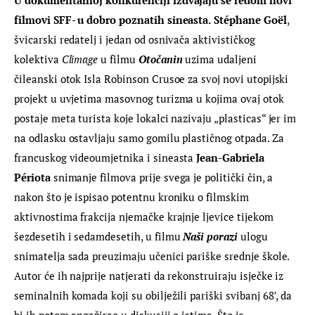
filmovi SFF- u dobro poznatih sineasta.
Stéphane Goël
, 
švicarski redatelj i jedan od osnivača aktivističkog 
kolektiva 
Climage
 u filmu 
Otočanin
 uzima udaljeni 
čileanski otok Isla Robinson Crusoe za svoj novi utopijski 
projekt u uvjetima masovnog turizma u kojima ovaj otok 
postaje meta turista koje lokalci nazivaju „plasticas“ jer im 
na odlasku ostavljaju samo gomilu plastičnog otpada. Za 
francuskog videoumjetnika i sineasta 
Jean-Gabriela 
P
é
riota
 snimanje filmova prije svega je politički čin, a 
nakon što je ispisao potentnu kroniku o filmskim 
aktivnostima frakcija njemačke krajnje ljevice tijekom 
šezdesetih i sedamdesetih, u filmu 
Naši porazi
 ulogu 
snimatelja sada preuzimaju učenici pariške srednje škole. 
Autor će ih najprije natjerati da rekonstruiraju isječke iz 
seminalnih komada koji su obilježili pariški svibanj 68′, da 
bi ih potom angažirao u diskusiji o istima. Što je 