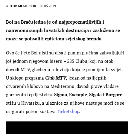
AUTOR
MUSIC BOX
06.05.2019.
Bol na Braču jedna je od najprepoznatljivijih i 
najrenomiranijih hrvatskih destinacija i zasluženo se 
može se pohvaliti epitetom svjetskog brenda.
Ovo će ljeto Bol uistinu disati punim plućima zahvaljujući 
još jednom njegovom biseru – 585 Clubu, koji na otok 
dovodi MTV, glazbenu televiziju koja je promijenila svijet. 
U sklopu programa 
Club MTV,
 jedan od najljepših 
otvorenih klubova na Mediteranu, dovodi prave vladare 
glazbenih top ljestvica. 
Sigma
, 
Example
, 
Sigala
 i 
Borgore
stižu u Hrvatsku, a ulaznice za njihove nastupe moći će se 
osigurati putem sustava 
Ticketshop
.