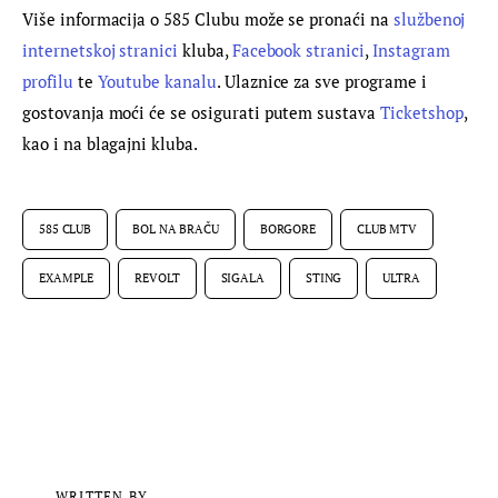
Više informacija o 585 Clubu može se pronaći na 
službenoj 
internetskoj stranici
 kluba, 
Facebook stranici
, 
Instagram 
profilu
 te 
Youtube kanalu
. Ulaznice za sve programe i 
gostovanja moći će se osigurati putem sustava 
Ticketshop
, 
kao i na blagajni kluba.
585 CLUB
BOL NA BRAČU
BORGORE
CLUB MTV
EXAMPLE
REVOLT
SIGALA
STING
ULTRA
WRITTEN BY