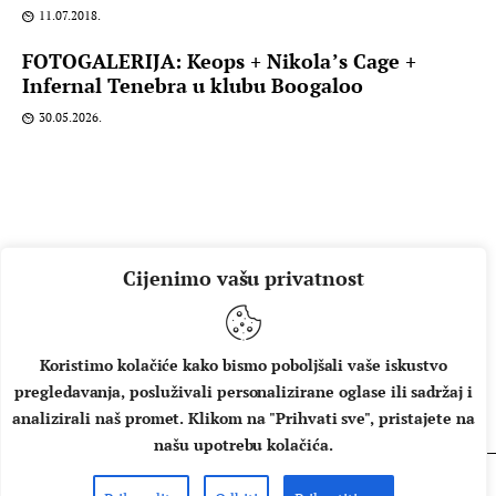
11.07.2018.
FOTOGALERIJA: Keops + Nikola’s Cage +
Infernal Tenebra u klubu Boogaloo
30.05.2026.
Cijenimo vašu privatnost
Koristimo kolačiće kako bismo poboljšali vaše iskustvo
pregledavanja, posluživali personalizirane oglase ili sadržaj i
O NAMA
IMPRESSUM
UVJETI KORIŠTENJA
analizirali naš promet. Klikom na "Prihvati sve", pristajete na
našu upotrebu kolačića.