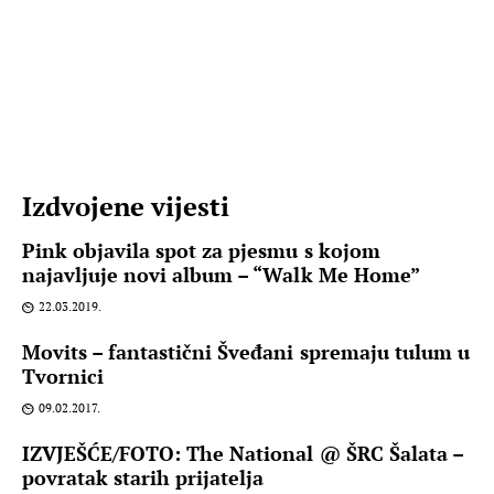
Izdvojene vijesti
Pink objavila spot za pjesmu s kojom
najavljuje novi album – “Walk Me Home”
22.03.2019.
Movits – fantastični Šveđani spremaju tulum u
Tvornici
09.02.2017.
IZVJEŠĆE/FOTO: The National @ ŠRC Šalata –
povratak starih prijatelja