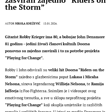
the Storm”
AUTOR
NIKOLA KNEŽEVIĆ
13.01.2026.
Gitarist Robby Krieger ima 80, a bubnjar John Densmore 
81 godinu – jedini živući članovi kultnih Doorsa 
ponovno su zajedno zasvirali i to za potrebe projekta 
“Playing for Change”.
Robby i John odsvirali su 
veliki hit Doorsa “Riders on the 
Storm”
 zajedno s glazbenicima poput 
Lukasa i Micaha 
Nelsona
, sinova legendarnog 
Willieja Nelsona
, te 
Ramija 
Jaffeeja
 iz Foo Fightersa. Snimljen je i videospot ovog 
emotivnog trenutka, a sve u sklopu neprofitnog projekta 
“Playing for Change”
 koji okuplja umjetnike iz različitih 
zemalja i različitih žanrova. U izjavi za medije Densmore je 