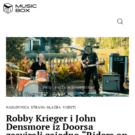
NASLOVNICA
DOMAĆA GLAZBA
STRANA GLAZBA
FILM
MUSIC BOX
NASLOVNICA
STRANA GLAZBA
VIJESTI
Robby Krieger i John
Densmore iz Doorsa
zasvirali zajedno “Riders on