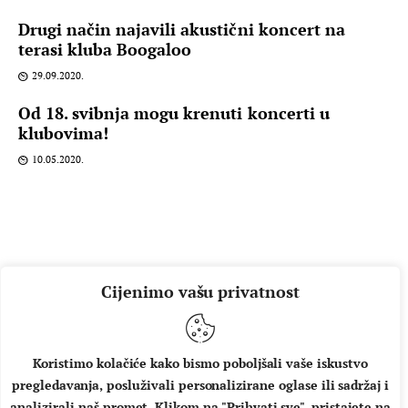
Drugi način najavili akustični koncert na
terasi kluba Boogaloo
29.09.2020.
Od 18. svibnja mogu krenuti koncerti u
klubovima!
10.05.2020.
Cijenimo vašu privatnost
Koristimo kolačiće kako bismo poboljšali vaše iskustvo
pregledavanja, posluživali personalizirane oglase ili sadržaj i
O NAMA
IMPRESSUM
UVJETI KORIŠTENJA
analizirali naš promet. Klikom na "Prihvati sve", pristajete na