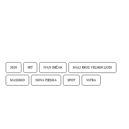
2020
HIT
IVAN DEČAK
MALI KRUG VELIKIH LJUDI
MASSIMO
NOVA PJESMA
SPOT
VATRA