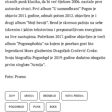
stranih punk klasika, da bi već tijekom 2006. nastale prve 
autorske stvari. Prvi album “U samoodbrani” Pogon je 
objavio 2011. godine, odmah potom 2012. objavljen je i 
drugi album “Moji heroji”. Bend je skrenuo pažnju na sebe 
iskrenim i jakim tekstovima i prepoznatljivom energijom 
na live nastupima. Početkom 2017. godine objavljen je treći 
album “Pogonophobia” na kojem je poseban gost bio 
legendarni blues glazbenim Dragoljub Crnčević Crnke. 
Svoju biografiju Pogonbgd je 2019. godine dodatno obogatio 
prvim singlom “Armija”.
Foto: Promo
2019
ARMIJA
BEOGRAD
NOVA PJESMA
POGONBGD
PUNK
ROCK