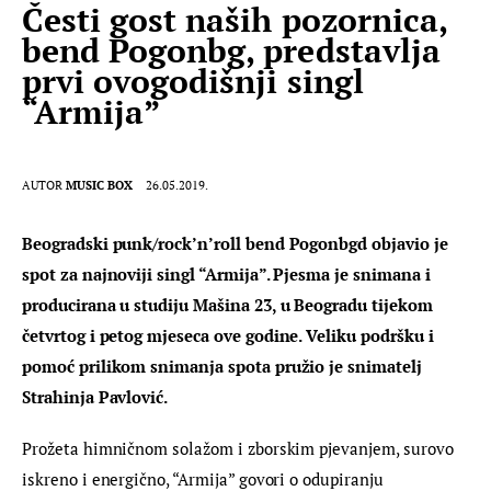
Česti gost naših pozornica,
bend Pogonbg, predstavlja
prvi ovogodišnji singl
“Armija”
AUTOR
MUSIC BOX
26.05.2019.
Beogradski punk/rock’n’roll bend Pogonbgd objavio je 
spot za najnoviji singl “Armija”. Pjesma je snimana i 
producirana u studiju Mašina 23, u Beogradu tijekom 
četvrtog i petog mjeseca ove godine. Veliku podršku i 
pomoć prilikom snimanja spota pružio je snimatelj 
Strahinja Pavlović.
Prožeta himničnom solažom i zborskim pjevanjem, surovo 
iskreno i energično, “Armija” govori o odupiranju 