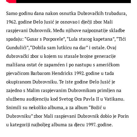
Samo godinu dana nakon osnutka Dubrovačkih trubadura, 
1962. godine Đelo Jusić je osnovao i dječji zbor Mali 
raspjevani Dubrovnik. Među njihove najpoznatije skladbe 
spadaju: “Gusar s Porporele”, “Lula starog kapetana”, “Tići 
Gundulići”, “Dobila sam lutkicu na dar” i ostale. Ovaj 
dubrovački zbor u kojem su stasale brojne generacije 
mališana ostat će zapamćen i po nastupu s američkom 
pjevačicom Barbarom Hendricks 1992. godine u tada 
okupiranom Dubrovniku. Te iste godine Đelo Jusić je 
zajedno s Malim raspjevanim Dubrovnikom primljen na 
službenu audijenciju kod Svetog Oca Pavla II u Vatikanu. 
Snimili su nekoliko albuma, a za album “Božić u 
Dubrovniku” zbor Mali raspjevani Dubrovnik dobio je Porin 
u kategoriji najboljeg albuma za djecu 1997. godine.