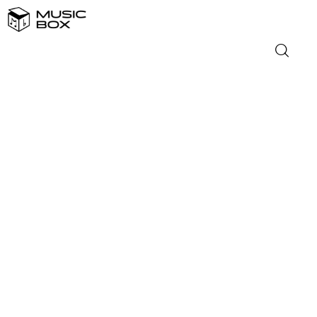
NASLOVNICA
DOMAĆA GLAZBA
STRANA GLAZBA
FILM
MUSIC BOX