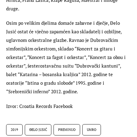
druge.
Osim po velikim djelima domaće zabavne i dječje, Đelo 
Jusić ostat će vječno zapamćen kao skladatelj i ozbiljne, 
uglavnom orkestralne glazbe. Ravnao je Dubrovačkim 
simfonijskim orkestrom, skladao “Koncert za gitaru i 
orkestar”, “Koncert za fagot i orkestar”, “Koncert za obou i 
orkestar”, šesterostavačnu suitu “Dubrovački kantuni”, 
balet “Katarina – bosanska kraljica” 2012. godine te 
oratorije “Istina o gradu slobode” 1995. godine i 
“Srebrenički inferno” 2012. godine.
Izvor: Croatia Records Facebook
2019
ĐELO JUSIĆ
PREMINUO
UMRO