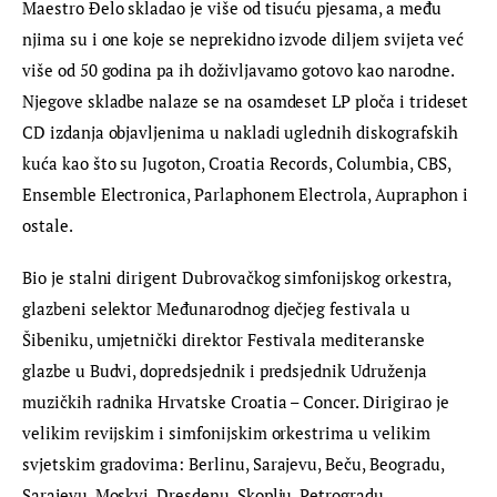
Maestro Đelo skladao je više od tisuću pjesama, a među 
njima su i one koje se neprekidno izvode diljem svijeta već 
više od 50 godina pa ih doživljavamo gotovo kao narodne. 
Njegove skladbe nalaze se na osamdeset LP ploča i trideset 
CD izdanja objavljenima u nakladi uglednih diskografskih 
kuća kao što su Jugoton, Croatia Records, Columbia, CBS, 
Ensemble Electronica, Parlaphonem Electrola, Aupraphon i 
ostale.
Bio je stalni dirigent Dubrovačkog simfonijskog orkestra, 
glazbeni selektor Međunarodnog dječjeg festivala u 
Šibeniku, umjetnički direktor Festivala mediteranske 
glazbe u Budvi, dopredsjednik i predsjednik Udruženja 
muzičkih radnika Hrvatske Croatia – Concer. Dirigirao je 
velikim revijskim i simfonijskim orkestrima u velikim 
svjetskim gradovima: Berlinu, Sarajevu, Beču, Beogradu, 
Sarajevu, Moskvi, Dresdenu, Skoplju, Petrogradu, 