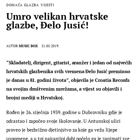
DOMAĆA GLAZBA
VIJESTI
Umro velikan hrvatske
glazbe, Đelo Jusić!
AUTOR
MUSIC BOX
31.05.2019.
“Skladatelj, dirigent, gitarist, aranžer i jedan od najvećih 
hrvatskih glazbenika svih vremena Đelo Jusić preminuo 
je danas u 81. godini života”, objavila je Croatia Records 
na svojim društvenim mrežama, a vijest su objavili i 
brojni mediji u Hrvatskoj. 
Rođen je 26. siječnja 1939. godine u Dubrovniku gdje je 
odrastao i započeo svoje školovanje. U Antunskoj ulici 
proveo je bezbrižno djetinjstvo za koje ga vežu lijepe 
uspomene, a u toj najranijoj dobi počelo ga je zanimati sve 