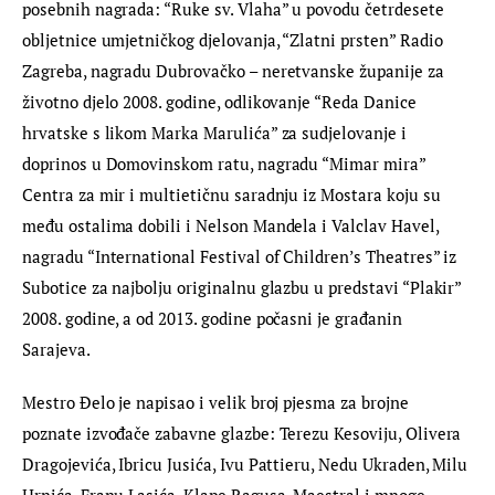
posebnih nagrada: “Ruke sv. Vlaha” u povodu četrdesete 
obljetnice umjetničkog djelovanja, “Zlatni prsten” Radio 
Zagreba, nagradu Dubrovačko – neretvanske županije za 
životno djelo 2008. godine, odlikovanje “Reda Danice 
hrvatske s likom Marka Marulića” za sudjelovanje i 
doprinos u Domovinskom ratu, nagradu “Mimar mira” 
Centra za mir i multietičnu saradnju iz Mostara koju su 
među ostalima dobili i Nelson Mandela i Valclav Havel, 
nagradu “International Festival of Children’s Theatres” iz 
Subotice za najbolju originalnu glazbu u predstavi “Plakir” 
2008. godine, a od 2013. godine počasni je građanin 
Sarajeva.
Mestro Đelo je napisao i velik broj pjesma za brojne 
poznate izvođače zabavne glazbe: Terezu Kesoviju, Olivera 
Dragojevića, Ibricu Jusića, Ivu Pattieru, Nedu Ukraden, Milu 
Hrnića, Franu Lasića, Klape Ragusa, Maestral i mnoge 