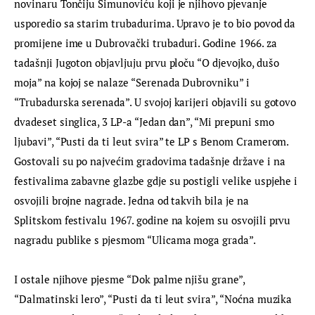
novinaru Tončiju Šimunoviću koji je njihovo pjevanje 
usporedio sa starim trubadurima. Upravo je to bio povod da 
promijene ime u Dubrovački trubaduri. Godine 1966. za 
tadašnji Jugoton objavljuju prvu ploču “O djevojko, dušo 
moja” na kojoj se nalaze “Serenada Dubrovniku” i 
“Trubadurska serenada”. U svojoj karijeri objavili su gotovo 
dvadeset singlica, 3 LP-a “Jedan dan”, “Mi prepuni smo 
ljubavi”, “Pusti da ti leut svira” te LP s Benom Cramerom. 
Gostovali su po najvećim gradovima tadašnje države i na 
festivalima zabavne glazbe gdje su postigli velike uspjehe i 
osvojili brojne nagrade. Jedna od takvih bila je na 
Splitskom festivalu 1967. godine na kojem su osvojili prvu 
nagradu publike s pjesmom “Ulicama moga grada”.
I ostale njihove pjesme “Dok palme njišu grane”, 
“Dalmatinski lero”, “Pusti da ti leut svira”, “Noćna muzika 