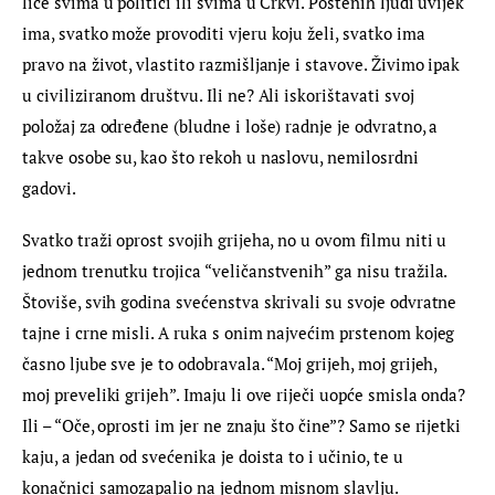
lice svima u politici ili svima u Crkvi. Poštenih ljudi uvijek 
ima, svatko može provoditi vjeru koju želi, svatko ima 
pravo na život, vlastito razmišljanje i stavove. Živimo ipak 
u civiliziranom društvu. Ili ne? Ali iskorištavati svoj 
položaj za određene (bludne i loše) radnje je odvratno, a 
takve osobe su, kao što rekoh u naslovu, nemilosrdni 
gadovi.
Svatko traži oprost svojih grijeha, no u ovom filmu niti u 
jednom trenutku trojica “veličanstvenih” ga nisu tražila. 
Štoviše, svih godina svećenstva skrivali su svoje odvratne 
tajne i crne misli. A ruka s onim najvećim prstenom kojeg 
časno ljube sve je to odobravala. “Moj grijeh, moj grijeh, 
moj preveliki grijeh”. Imaju li ove riječi uopće smisla onda? 
Ili – “Oče, oprosti im jer ne znaju što čine”? Samo se rijetki 
kaju, a jedan od svećenika je doista to i učinio, te u 
konačnici samozapalio na jednom misnom slavlju. 