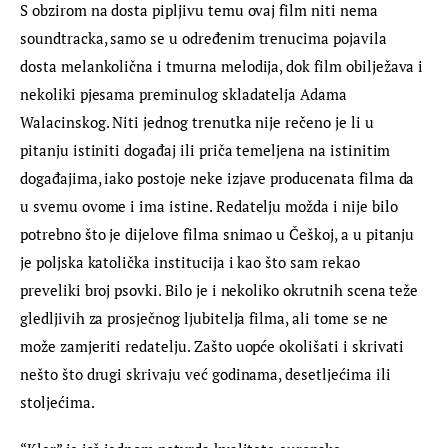
S obzirom na dosta pipljivu temu ovaj film niti nema 
soundtracka, samo se u određenim trenucima pojavila 
dosta melankolična i tmurna melodija, dok film obilježava i 
nekoliki pjesama preminulog skladatelja Adama 
Walacinskog. Niti jednog trenutka nije rečeno je li u 
pitanju istiniti događaj ili priča temeljena na istinitim 
događajima, iako postoje neke izjave producenata filma da 
u svemu ovome i ima istine. Redatelju možda i nije bilo 
potrebno što je dijelove filma snimao u Češkoj, a u pitanju 
je poljska katolička institucija i kao što sam rekao 
preveliki broj psovki. Bilo je i nekoliko okrutnih scena teže 
gledljivih za prosječnog ljubitelja filma, ali tome se ne 
može zamjeriti redatelju. Zašto uopće okolišati i skrivati 
nešto što drugi skrivaju već godinama, desetljećima ili 
stoljećima.