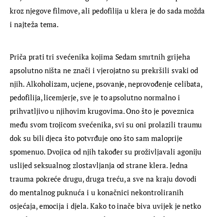
kroz njegove filmove, ali pedofilija u klera je do sada možda 
i najteža tema.
Priča prati tri svećenika kojima Sedam smrtnih grijeha 
apsolutno ništa ne znači i vjerojatno su prekršili svaki od 
njih. Alkoholizam, ucjene, psovanje, neprovođenje celibata, 
pedofilija, licemjerje, sve je to apsolutno normalno i 
prihvatljivo u njihovim krugovima. Ono što je poveznica 
među svom trojicom svećenika, svi su oni prolazili traumu 
dok su bili djeca što potvrđuje ono što sam maloprije 
spomenuo. Dvojica od njih također su proživljavali agoniju 
uslijed seksualnog zlostavljanja od strane klera. Jedna 
trauma pokreće drugu, druga treću, a sve na kraju dovodi 
do mentalnog puknuća i u konačnici nekontroliranih 
osjećaja, emocija i djela. Kako to inače biva uvijek je netko 