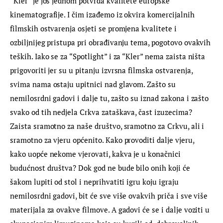
“Kler” je još jednom potvrda kvalitete europske 
kinematografije. I čim izađemo iz okvira komercijalnih 
filmskih ostvarenja osjeti se promjena kvalitete i 
ozbiljnijeg pristupa pri obrađivanju tema, pogotovo ovakvih 
teških. Iako se za “Spotlight” i za “Kler” nema zaista ništa 
prigovoriti jer su u pitanju izvrsna filmska ostvarenja, 
svima nama ostaju upitnici nad glavom. Zašto su 
nemilosrdni gadovi i dalje tu, zašto su iznad zakona i zašto 
svako od tih nedjela Crkva zataškava, čast izuzecima? 
Zaista sramotno za naše društvo, sramotno za Crkvu, ali i 
sramotno za vjeru općenito. Kako provoditi dalje vjeru, 
kako uopće nekome vjerovati, kakva je u konačnici 
budućnost društva? Dok god ne bude bilo onih koji će 
šakom lupiti od stol i neprihvatiti igru koju igraju 
nemilosrdni gadovi, bit će sve više ovakvih priča i sve više 
materijala za ovakve filmove. A gadovi će se i dalje voziti u 