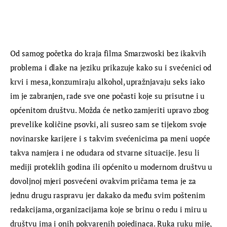
Od samog početka do kraja filma Smarzwoski bez ikakvih 
problema i dlake na jeziku prikazuje kako su i svećenici od 
krvi i mesa, konzumiraju alkohol, upražnjavaju seks iako 
im je zabranjen, rade sve one počasti koje su prisutne i u 
općenitom društvu. Možda će netko zamjeriti upravo zbog 
prevelike količine psovki, ali susreo sam se tijekom svoje 
novinarske karijere i s takvim svećenicima pa meni uopće 
takva namjera i ne odudara od stvarne situacije. Jesu li 
mediji proteklih godina ili općenito u modernom društvu u 
dovoljnoj mjeri posvećeni ovakvim pričama tema je za 
jednu drugu raspravu jer dakako da među svim poštenim 
redakcijama, organizacijama koje se brinu o redu i miru u 
društvu ima i onih pokvarenih pojedinaca. Ruka ruku mije, 