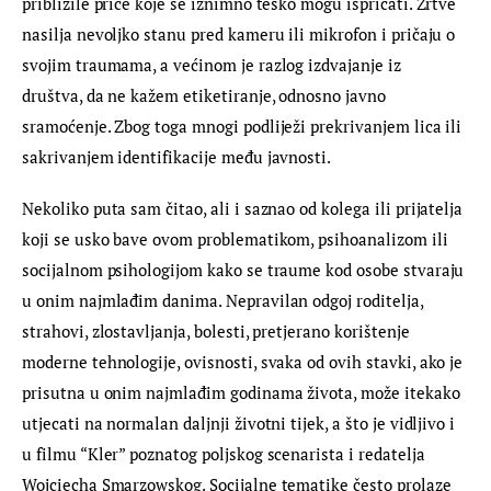
približile priče koje se iznimno teško mogu ispričati. Žrtve 
nasilja nevoljko stanu pred kameru ili mikrofon i pričaju o 
svojim traumama, a većinom je razlog izdvajanje iz 
društva, da ne kažem etiketiranje, odnosno javno 
sramoćenje. Zbog toga mnogi podliježi prekrivanjem lica ili 
sakrivanjem identifikacije među javnosti.
Nekoliko puta sam čitao, ali i saznao od kolega ili prijatelja 
koji se usko bave ovom problematikom, psihoanalizom ili 
socijalnom psihologijom kako se traume kod osobe stvaraju 
u onim najmlađim danima. Nepravilan odgoj roditelja, 
strahovi, zlostavljanja, bolesti, pretjerano korištenje 
moderne tehnologije, ovisnosti, svaka od ovih stavki, ako je 
prisutna u onim najmlađim godinama života, može itekako 
utjecati na normalan daljnji životni tijek, a što je vidljivo i 
u filmu “Kler” poznatog poljskog scenarista i redatelja 
Wojciecha Smarzowskog. Socijalne tematike često prolaze 