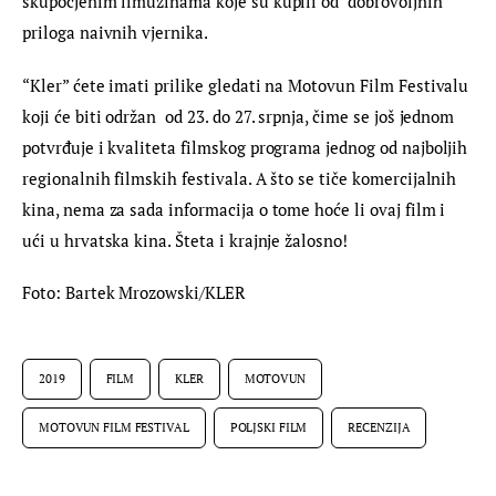
skupocjenim limuzinama koje su kupili od  dobrovoljnih 
priloga naivnih vjernika.
“Kler” ćete imati prilike gledati na Motovun Film Festivalu 
koji će biti održan  od 23. do 27. srpnja, čime se još jednom 
potvrđuje i kvaliteta filmskog programa jednog od najboljih 
regionalnih filmskih festivala. A što se tiče komercijalnih 
kina, nema za sada informacija o tome hoće li ovaj film i 
ući u hrvatska kina. Šteta i krajnje žalosno!
Foto: Bartek Mrozowski/KLER
2019
FILM
KLER
MOTOVUN
MOTOVUN FILM FESTIVAL
POLJSKI FILM
RECENZIJA