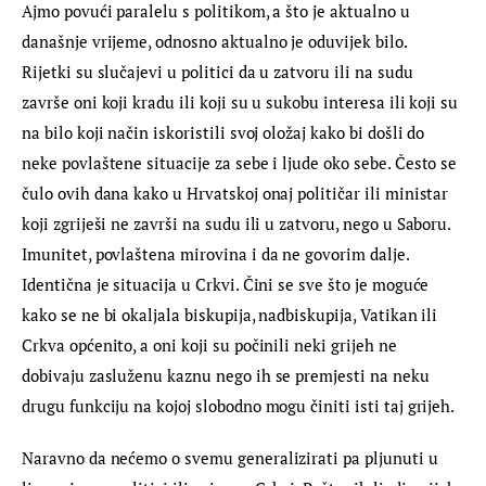
Ajmo povući paralelu s politikom, a što je aktualno u 
današnje vrijeme, odnosno aktualno je oduvijek bilo. 
Rijetki su slučajevi u politici da u zatvoru ili na sudu 
završe oni koji kradu ili koji su u sukobu interesa ili koji su 
na bilo koji način iskoristili svoj oložaj kako bi došli do 
neke povlaštene situacije za sebe i ljude oko sebe. Često se 
čulo ovih dana kako u Hrvatskoj onaj političar ili ministar 
koji zgriješi ne završi na sudu ili u zatvoru, nego u Saboru. 
Imunitet, povlaštena mirovina i da ne govorim dalje. 
Identična je situacija u Crkvi. Čini se sve što je moguće 
kako se ne bi okaljala biskupija, nadbiskupija, Vatikan ili 
Crkva općenito, a oni koji su počinili neki grijeh ne 
dobivaju zasluženu kaznu nego ih se premjesti na neku 
drugu funkciju na kojoj slobodno mogu činiti isti taj grijeh.
Naravno da nećemo o svemu generalizirati pa pljunuti u 