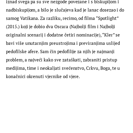
iznad svega pa su sve nezgode povezane i s biskupijom i 
nadbiskupijom, a bilo je slučajeva kad je lanac dosezao i do 
samog Vatikana. Za razliku, recimo, od filma “Spotlight” 
(2015.) koji je dobio dva Oscara (Najbolji film i Najbolji 
originalni scenarij i dodatne četiri nominacije), “Kler” se 
bavi više unutarnjim preustrojima i previranjima uslijed 
pedofilske afere. Sam čin pedofilije za njih je najmanji 
problem, a najveći kako sve zataškati, zabraniti pristup 
medijima, time i neokaljati svećenstvo, Crkvu, Boga, te u 
konačnici okrenuti vjernike od vjere.