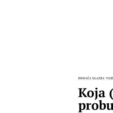
DOMAĆA GLAZBA
VIJE
Koja 
probu