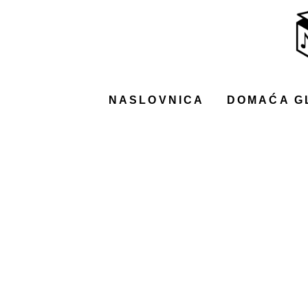
NASLOVNICA
DOMAĆA GLAZBA
STRANA GLAZBA
NASLOVNICA
DOMAĆA G
FILM
MUSIC BOX