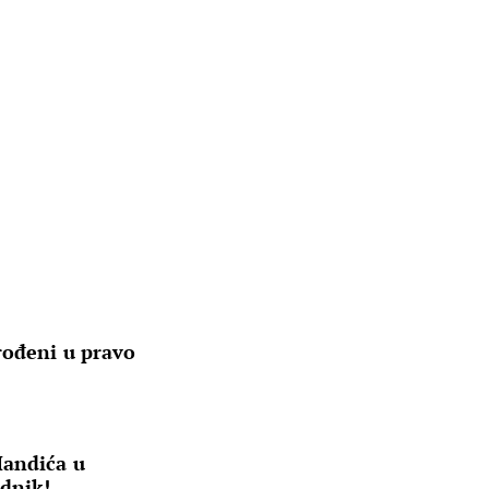
rođeni u pravo
Mandića u
odnik!