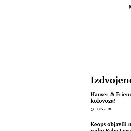
Izdvojene
Hauser & Friend
kolovoza!
11.05.2018.
Keops objavili 
radio Baby Las