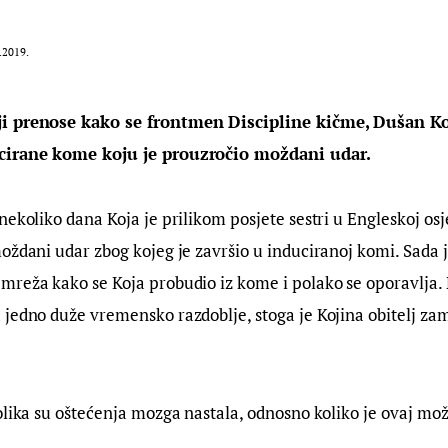
.2019.
i prenose kako se frontmen Discipline kičme, Dušan Koj
cirane kome koju je prouzročio moždani udar.
nekoliko dana Koja je prilikom posjete sestri u Engleskoj osj
oždani udar zbog kojeg je završio u induciranoj komi. Sada 
mreža kako se Koja probudio iz kome i polako se oporavlja.
jedno duže vremensko razdoblje, stoga je Kojina obitelj zam
olika su oštećenja mozga nastala, odnosno koliko je ovaj mož