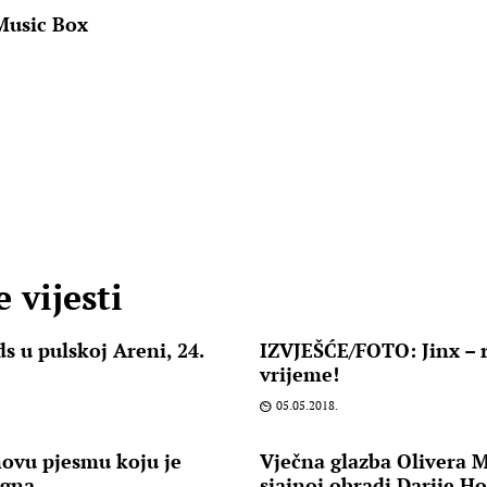
Music Box
 vijesti
s u pulskoj Areni, 24.
IZVJEŠĆE/FOTO: Jinx – 
vrijeme!
05.05.2018.
novu pjesmu koju je
Vječna glazba Olivera 
agna
sjajnoj obradi Darije H