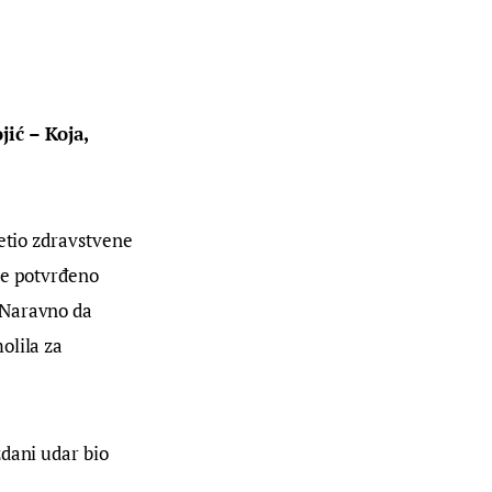
ić – Koja, 
etio zdravstvene 
je potvrđeno 
 Naravno da 
olila za 
dani udar bio 