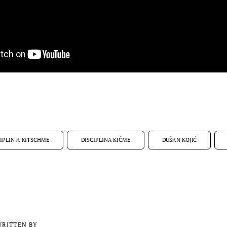
CIPLIN A KITSCHME
DISCIPLINA KIČME
DUŠAN KOJIĆ
RITTEN BY