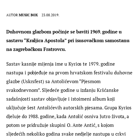
AUTOR
MUSIC BOX
23.08.2019.
Duhovnom glazbom počinje se baviti 1969. godine u 
sastavu “Kraljica Apostola” pri isusovačkom samostanu 
na zagrebačkom Fratrovcu.
Sastav kasnije mijenja ime u Kyrios te 1979. godine 
nastupa i pobjeđuje na prvom hrvatskom festivalu duhovne 
glazbe (Uskrsfest) sa Antolićevom “Pjesmom 
svakodnevnom”. Sljedeće godine u izdanju Kršćanske 
sadašnjosti sastav objavljuje i istoimeni album koji 
uključuje šest Antolićevih autorskih pjesama. Grupa Kyrios 
djeluje do 1988. godine, kada Antolić osniva Jutro života, a 
potom se pridružuje skupini O. Ante Antić, s kojom 
sljedećih nekoliko godina svake nedjelje nastupa u crkvi 