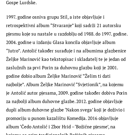
Gospe Lurdske.
1997. godine osniva grupu Stil, a iste objavljuje i 
retrospektivni album “Stvaranje” koji sadrži 21 autorsku 
pjesmu koje su nastale u razdoblju od 1988. do 1997. godine. 
2004. godine u izdanju Glasa koncila objavljuje album 
“Jutro”. Antolić također surađuje i na albumima glazbenice 
Željke Marinović kao tekstopisac i skladatelj te je jedan od 
zaslužnih za prvi Porin za duhovnu glazbu koji je 2001. 
godine dobio album Željke Marinović “Želim ti dati 
najbolje”. Album Željke Marinović “Svjetionik”, na kojemu 
je Antolić autor pjesama, 2009. godine također dobiva Porin 
za najbolji album duhovne glazbe. 2012. godine objavljuje 
dupli album duhovne glazbe ‘Nakon svega’ koji je doživio i 
promociju u punom kazalištu Komedija. 2016 objavljuje 
album ‘Čedo Antolić i Zbor Hrid – ‘Božićne pjesme’, na 
kojemu se osim tradicionalnih Božićnih pjesama 