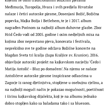
Međimurja, Turopolja, Hvara i svih predjela Hrvatske 
nalaze i četiri autorske pjesme, Dosenjani Božić, Božićna 
popevka, Majka Božja i Betlehem, te je i 2017. album 
nagrađen Porinom za najbolji album duhovne glazbe. Zbor 
Hrid Čedo vodi od 2005. godine i osim nedjeljnih misa na 
kojima zbor neprestano pjeva, koncerata i festivala, 
neprekidno sve te godine održava Božićne koncerte na 
blagdan Sveta tri kralja (župa Kraljice sv. Krunice). 2016. 
objavljuje autorski projekt na kajkavskom narječju ‘Čedo i 
Matija Antolić – Bluz po domačem’. Na njemu se nalaze 
Antolićeve autorske pjesme inspirirane odlascima u 
Zagorje iz ranog djetinjstva, stopljene u osebujnu cjelinu, a 
na najbolji mogući način je pokazao mogućnosti, poetičnost 
i širinu kajkavskog dijalekta, koji je na albumu jednako 
dobro stopljen kako sa baladama tako i sa bluesom.