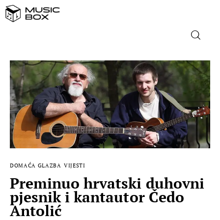
NASLOVNICA
DOMAĆA GLAZBA
STRANA GLAZBA
FILM
DOMAĆA GLAZBA
VIJESTI
MUSIC BOX
Preminuo hrvatski duhovni
pjesnik i kantautor Čedo
Antolić