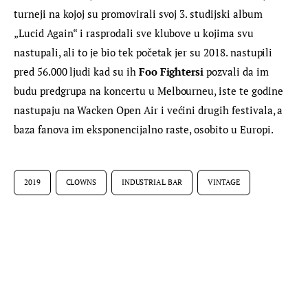
turneji na kojoj su promovirali svoj 3. studijski album 
„Lucid Again“ i rasprodali sve klubove u kojima svu 
nastupali, ali to je bio tek početak jer su 2018. nastupili 
pred 56.000 ljudi kad su ih 
Foo Fightersi
 pozvali da im 
budu predgrupa na koncertu u Melbourneu, iste te godine 
nastupaju na Wacken Open Air i većini drugih festivala, a 
baza fanova im eksponencijalno raste, osobito u Europi.
2019
CLOWNS
INDUSTRIAL BAR
VINTAGE