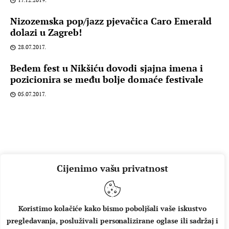
17.12.2019.
Nizozemska pop/jazz pjevačica Caro Emerald
dolazi u Zagreb!
28.07.2017.
Bedem fest u Nikšiću dovodi sjajna imena i
pozicionira se među bolje domaće festivale
05.07.2017.
Cijenimo vašu privatnost
Koristimo kolačiće kako bismo poboljšali vaše iskustvo
pregledavanja, posluživali personalizirane oglase ili sadržaj i
O NAMA
IMPRESSUM
UVJETI KORIŠTENJA