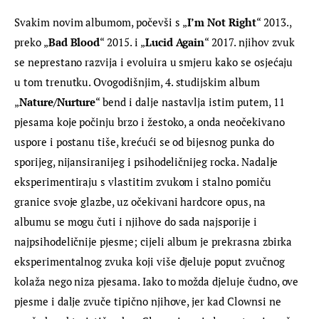
Svakim novim albumom, počevši s „
I’m Not Right
“ 2013., 
preko „
Bad Blood
“ 2015. i „
Lucid Again
“ 2017. njihov zvuk 
se neprestano razvija i evoluira u smjeru kako se osjećaju 
u tom trenutku. Ovogodišnjim, 4. studijskim album 
„
Nature/Nurture
“ bend i dalje nastavlja istim putem, 11 
pjesama koje počinju brzo i žestoko, a onda neočekivano 
uspore i postanu tiše, krećući se od bijesnog punka do 
sporijeg, nijansiranijeg i psihodeličnijeg rocka. Nadalje 
eksperimentiraju s vlastitim zvukom i stalno pomiču 
granice svoje glazbe, uz očekivani hardcore opus, na 
albumu se mogu čuti i njihove do sada najsporije i 
najpsihodeličnije pjesme; cijeli album je prekrasna zbirka 
eksperimentalnog zvuka koji više djeluje poput zvučnog 
kolaža nego niza pjesama. Iako to možda djeluje čudno, ove 
pjesme i dalje zvuče tipično njihove, jer kad Clownsi ne 