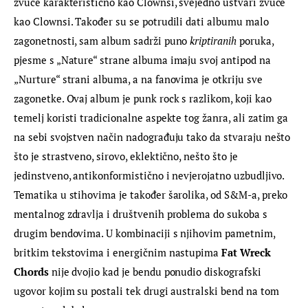
zvuče karakteristično kao Clownsi, svejedno ustvari zvuče 
kao Clownsi. Također su se potrudili dati albumu malo 
zagonetnosti, sam album sadrži puno 
kriptiranih
 poruka, 
pjesme s „Nature“ strane albuma imaju svoj antipod na 
„Nurture“ strani albuma, a na fanovima je otkriju sve 
zagonetke. Ovaj album je punk rock s razlikom, koji kao 
temelj koristi tradicionalne aspekte tog žanra, ali zatim ga 
na sebi svojstven način nadograđuju tako da stvaraju nešto 
što je strastveno, sirovo, eklektično, nešto što je 
jedinstveno, antikonformistično i nevjerojatno uzbudljivo. 
Tematika u stihovima je također šarolika, od S&M-a, preko 
mentalnog zdravlja i društvenih problema do sukoba s 
drugim bendovima. U kombinaciji s njihovim pametnim, 
britkim tekstovima i energičnim nastupima 
Fat Wreck 
Chords
 nije dvojio kad je bendu ponudio diskografski 
ugovor kojim su postali tek drugi australski bend na tom 