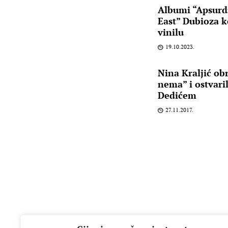
Albumi “Apsurdi
East” Dubioza k
vinilu
19.10.2023.
Nina Kraljić ob
nema” i ostvari
Dedićem
27.11.2017.