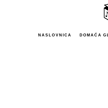
NASLOVNICA
DOMAĆA GLAZBA
STRANA GLAZBA
NASLOVNICA
DOMAĆA G
FILM
MUSIC BOX