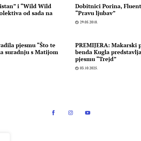
stan” i “Wild Wild
Dobitnici Porina, Fluen
olektiva od sada na
“Pravu ljubav”
29.05.2018.
radila pjesmu “Što te
PREMIJERA: Makarski pr
la suradnju s Matijom
benda Kugla predstavlja
pjesmu “Trejd”
03.10.2025.