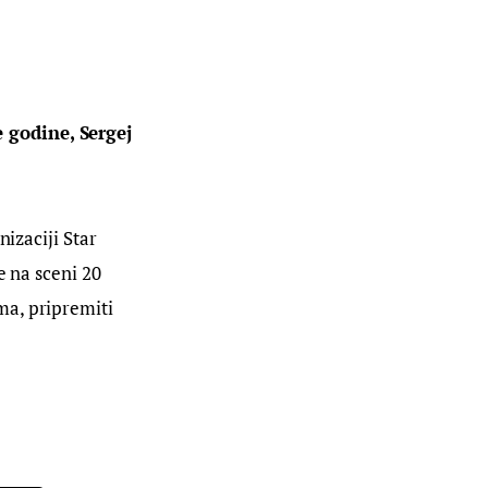
 godine, Sergej 
izaciji Star 
e na sceni 20 
a, pripremiti 