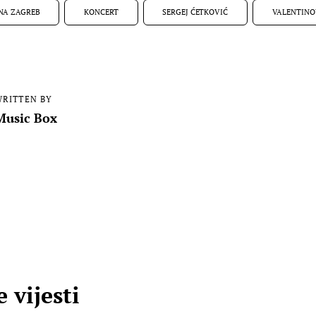
NA ZAGREB
KONCERT
SERGEJ ĆETKOVIĆ
VALENTIN
RITTEN BY
Music Box
 vijesti