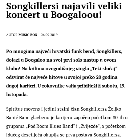
Songkillersi najavili veliki
koncert u Boogaloou!
AUTOR
MUSIC BOX
26.09.2019.
Po mnogima najveći hrvatski funk bend, Songkillers, 
dolazi u Boogaloo na svoj prvi solo nastup u ovom 
klubu! Na krilima ovogodišnjeg singla „Teži slučaj“ 
odsvirat će najveće hitove u svojoj preko 20 godina 
dugoj karijeri. U rokovnike valja pribilježiti subotu, 19. 
listopada. 
Spiritus movens i jedini stalni član Songkillersa Željko 
Banić Bane glazbenu je karijeru započeo početkom 80-ih u 
grupama „Pod Room Blues Band“ i „Zvijezde“, a početkom 
idućeg desetljeća okuplja se prva postava Songkillersa. 