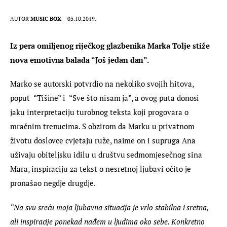
AUTOR
MUSIC BOX
03.10.2019.
Iz pera omiljenog riječkog glazbenika Marka Tolje stiže 
nova emotivna balada “Još jedan dan”.
Marko se autorski potvrdio na nekoliko svojih hitova, 
poput  “Tišine” i  “Sve što nisam ja”, a ovog puta donosi 
jaku interpretaciju turobnog teksta koji progovara o 
mračnim trenucima. S obzirom da Marku u privatnom 
životu doslovce cvjetaju ruže, naime on i supruga Ana 
uživaju obiteljsku idilu u društvu sedmomjesečnog sina 
Mara, inspiraciju za tekst o nesretnoj ljubavi očito je 
pronašao negdje drugdje.
“Na svu sreću moja ljubavna situacija je vrlo stabilna i sretna, 
ali inspiracije ponekad nađem u ljudima oko sebe. Konkretno 