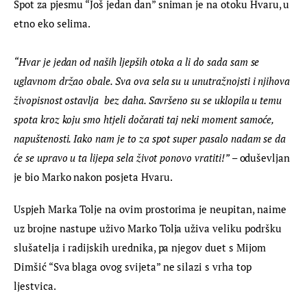
Spot za pjesmu “Još jedan dan” sniman je na otoku Hvaru, u 
etno eko selima.
“Hvar je jedan od naših ljepših otoka a li do sada sam se 
uglavnom držao obale. Sva ova sela su u unutražnojsti i njihova 
živopisnost ostavlja  bez daha. Savršeno su se uklopila u temu 
spota kroz koju smo htjeli dočarati taj neki moment samoće, 
napuštenosti. Iako nam je to za spot super pasalo nadam se da 
će se upravo u ta lijepa sela život ponovo vratiti!”
 – oduševljan 
je bio Marko nakon posjeta Hvaru.
Uspjeh Marka Tolje na ovim prostorima je neupitan, naime 
uz brojne nastupe uživo Marko Tolja uživa veliku podršku 
slušatelja i radijskih urednika, pa njegov duet s Mijom 
Dimšić “Sva blaga ovog svijeta” ne silazi s vrha top 
ljestvica.