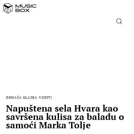
NASLOVNICA
DOMAĆA GLAZBA
STRANA GLAZBA
FILM
DOMAĆA GLAZBA
VIJESTI
MUSIC BOX
Napuštena sela Hvara kao
savršena kulisa za baladu o
samoći Marka Tolje