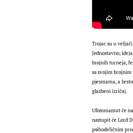
Trojac su u veljači
Jednostavno, ideja
brojnih turneja, fe
sa svojim brojnim 
pjesmama, a žestok
glazbeni izričaj.
Ufommamut će nastu
nastupit će Lord D
psihodeličnim pro