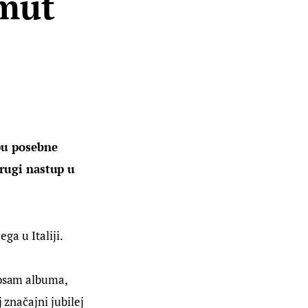
mut
pu posebne 
rugi nastup u 
ga u Italiji.
 osam albuma, 
 značajni jubilej 