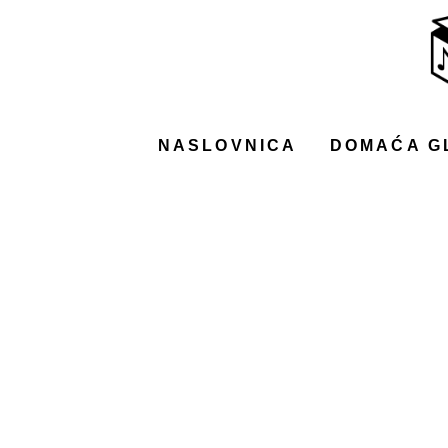
NASLOVNICA
DOMAĆA GLAZBA
STRANA GLAZBA
NASLOVNICA
DOMAĆA G
FILM
MUSIC BOX