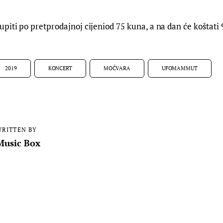
piti po pretprodajnoj cijeniod 75 kuna, a na dan će koštati
2019
KONCERT
MOČVARA
UFOMAMMUT
RITTEN BY
Music Box