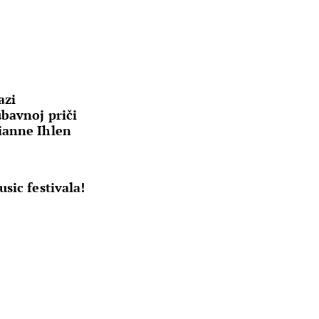
azi
bavnoj priči
ianne Ihlen
sic festivala!