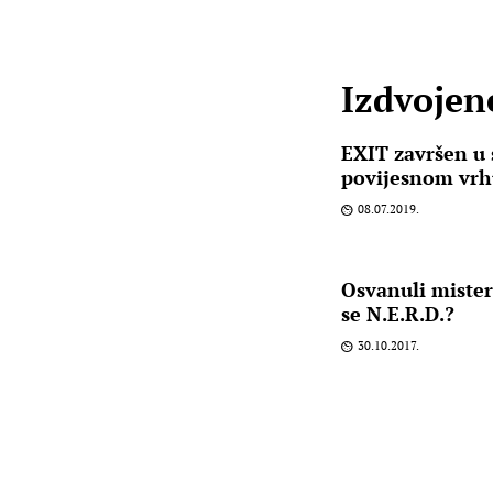
Izdvojene
EXIT završen u 
povijesnom vrhu
08.07.2019.
Osvanuli misteri
se N.E.R.D.?
30.10.2017.