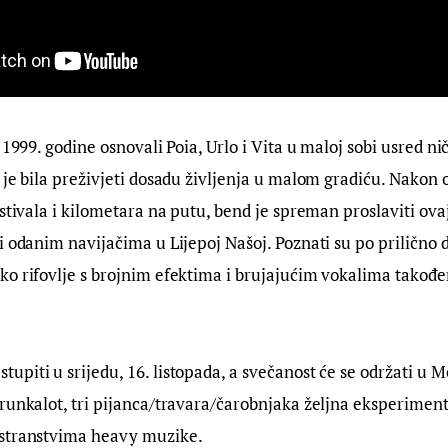
 1999. godine osnovali Poia, Urlo i Vita u maloj sobi usred niče
 je bila preživjeti dosadu življenja u malom gradiću. Nakon
stivala i kilometara na putu, bend je spreman proslaviti ovaj
i odanim navijačima u Lijepoj Našoj. Poznati su po prilično
o rifovlje s brojnim efektima i brujajućim vokalima također
piti u srijedu, 16. listopada, a svečanost će se održati u Mo
runkalot, tri pijanca/travara/čarobnjaka željna eksperiment
stranstvima heavy muzike.