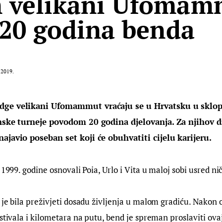
 velikani Ufomam
 20 godina benda
.2019.
dge velikani Ufomammut vraćaju se u Hrvatsku u sklo
enske turneje povodom 20 godina djelovanja. Za njihov d
ajavio poseban set koji će obuhvatiti cijelu karijeru. 
 1999. godine osnovali Poia, Urlo i Vita u maloj sobi usred niče
 je bila preživjeti dosadu življenja u malom gradiću. Nakon
stivala i kilometara na putu, bend je spreman proslaviti ovaj