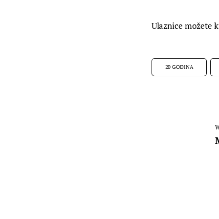
Ulaznice možete ku
20 GODINA
W