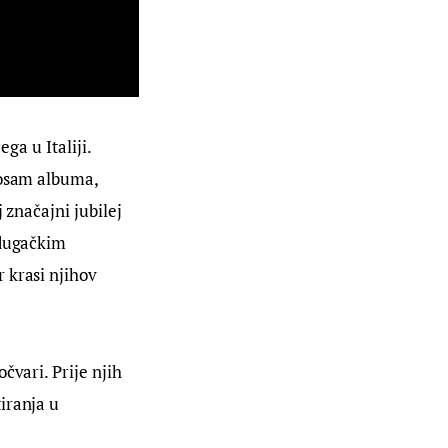
ga u Italiji. 
 osam albuma, 
 značajni jubilej 
 dugačkim 
 krasi njihov 
čvari. Prije njih 
iranja u 