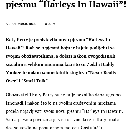
pjesmu “Harleys In Hawaii”!
AUTOR
MUSIC BOX
17.10.2019.
Katy Perry je predstavila novu pjesmu “Harleys In 
Hawaii”! Radi se o pjesmi koju je htjela podijeliti sa 
svojim obožavateljima, a dolazi nakon ovogodišnjih 
suradnji s velikim imenima kao što su Zedd i Daddy 
Yankee te nakon samostalnih singlova “Never Really 
Over” i “Small Talk”. 
Obožavatelji Katy Perry su se prije nekoliko dana ugodno 
iznenadili nakon što je na svojim društvenim mrežama 
počela najavljivati svoju novu pjesmu “Harleys In Hawaii”. 
Sama pjesma povezana je s iskustvom koje je Katy imala 
dok se vozila na popularnom motoru. Gostujući u 