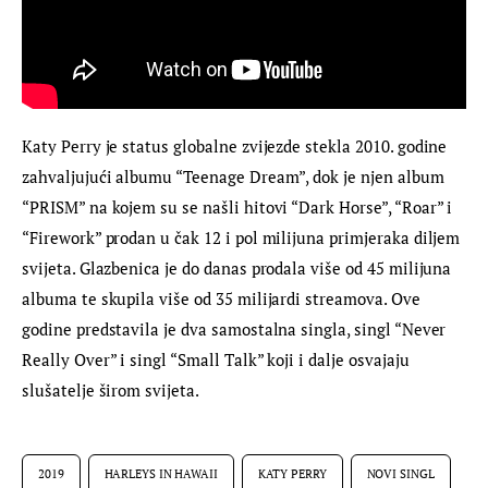
Katy Perry je status globalne zvijezde stekla 2010. godine 
zahvaljujući albumu “Teenage Dream”, dok je njen album 
“PRISM” na kojem su se našli hitovi “Dark Horse”, “Roar” i 
“Firework” prodan u čak 12 i pol milijuna primjeraka diljem 
svijeta. Glazbenica je do danas prodala više od 45 milijuna 
albuma te skupila više od 35 milijardi streamova. Ove 
godine predstavila je dva samostalna singla, singl “Never 
Really Over” i singl “Small Talk” koji i dalje osvajaju 
slušatelje širom svijeta.
2019
HARLEYS IN HAWAII
KATY PERRY
NOVI SINGL