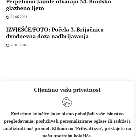
Perpetuum Jazzile otvaraju 34. Brodsko
glazbeno ljeto
29.05.2023.
IZVJEŠĆE/FOTO: Počela 3. Brijačnica –
dvodnevna doza nadbrijavanja
20.01.2018.
Cijenimo vašu privatnost
Koristimo kolačiće kako bismo poboljšali vaše iskustvo
pregledavanja, posluživali personalizirane oglase ili sadržaj i
O NAMA
IMPRESSUM
UVJETI KORIŠTENJA
analizirali naš promet. Klikom na "Prihvati sve", pristajete na
našu upotrebu kolačića.