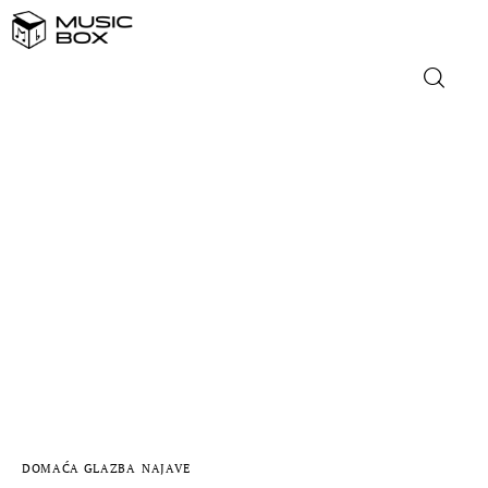
NASLOVNICA
DOMAĆA GLAZBA
STRANA GLAZBA
FILM
MUSIC BOX
DOMAĆA GLAZBA
NAJAVE