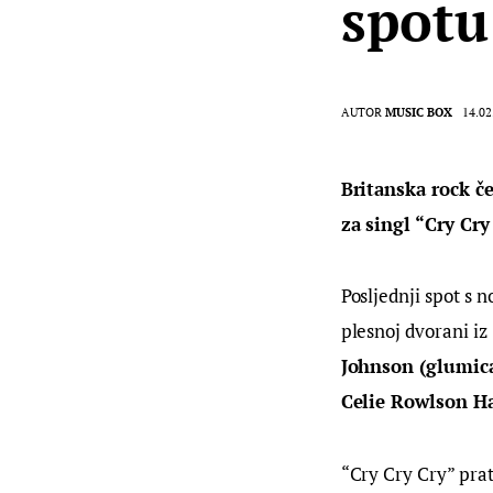
spotu
AUTOR
MUSIC BOX
14.02
Britanska rock če
za singl “Cry Cr
Posljednji spot s 
plesnoj dvorani iz
Johnson (glumica
Celie Rowlson Ha
“Cry Cry Cry” prat