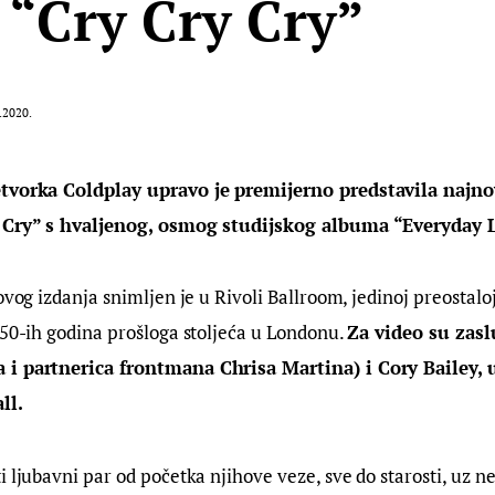
 “Cry Cry Cry”
.2020.
tvorka Coldplay upravo je premijerno predstavila najnov
y Cry” s hvaljenog, osmog studijskog albuma “Everyday L
novog izdanja snimljen je u Rivoli Ballroom, jedinoj preostalo
 50-ih godina prošloga stoljeća u Londonu. 
Za video su zasl
 i partnerica frontmana Chrisa Martina) i Cory Bailey, 
ll.
i ljubavni par od početka njihove veze, sve do starosti, uz n