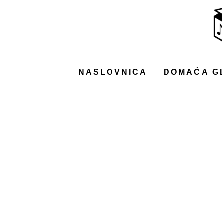
NASLOVNICA
DOMAĆA GLAZBA
STRANA GLAZBA
NASLOVNICA
DOMAĆA G
FILM
MUSIC BOX