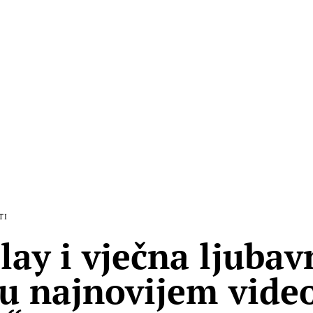
TI
lay i vječna ljubav
 u najnovijem vide