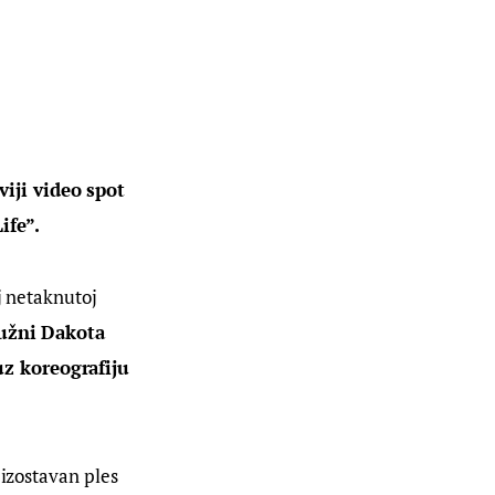
iji video spot 
ife”.
j netaknutoj 
užni Dakota 
uz koreografiju 
eizostavan ples 