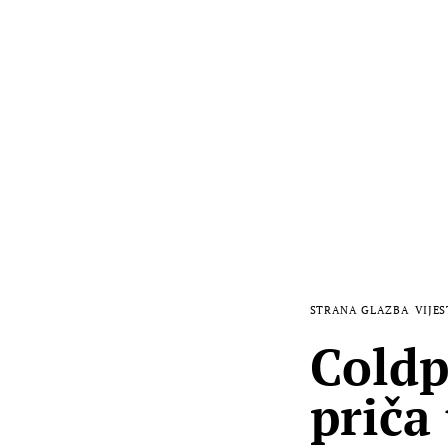
STRANA GLAZBA
VIJES
Coldp
priča