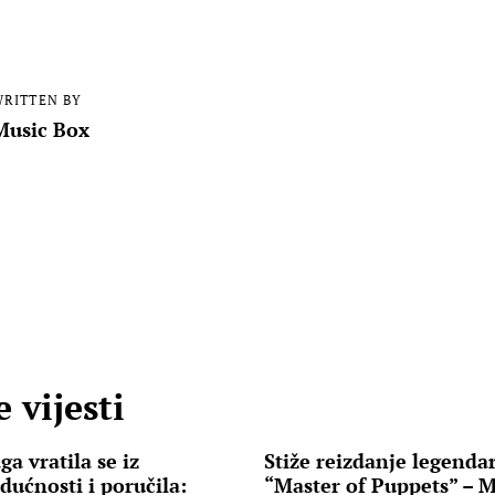
RITTEN BY
Music Box
 vijesti
a vratila se iz
Stiže reizdanje legend
ućnosti i poručila:
“Master of Puppets” – M