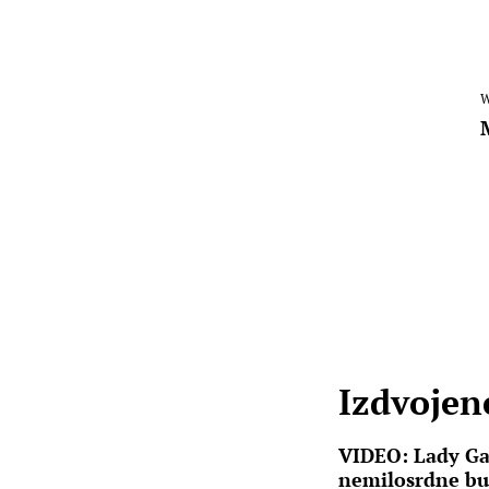
W
Izdvojene
VIDEO: Lady Gag
nemilosrdne bud