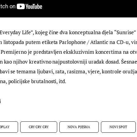
veryday Life”, kojeg čine dva konceptualna djela “Sunrise” i
m listopada putem etiketa Parlophone / Atlantic na CD-u, vini
. Premijerno je predstavljen ekskluzivnim koncertima na ot
an kao njihov kreativno najpustolovniji uradak dosad. Šesnaest
avi se temama ljubavi, rata, rasizma, vjere, kontrole oružja, 
, policijske brutalnosti, itd.
i
DPLAY
CRY CRY CRY
NOVA PJESMA
NOVI SPOT