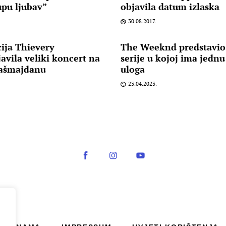
upu ljubav”
objavila datum izlaska
30.08.2017.
ija Thievery
The Weeknd predstavio 
avila veliki koncert na
serije u kojoj ima jedn
ašmajdanu
uloga
23.04.2023.