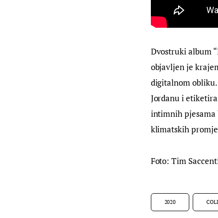
Dvostruki album “E
objavljen je kraje
digitalnom obliku
Jordanu i etiketir
intimnih pjesama b
klimatskih promjena
Foto: Tim Saccent
2020
COL