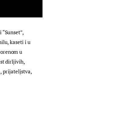
 “Sunset”, 
lu, kaseti i u 
vorenom u 
 dirljivih, 
prijateljstva, 