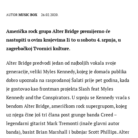
AUTOR
MUSIC BOX
26.02.2020.
Američka rock grupa Alter Bridge premijerno će 
nastupiti u ovim krajevima Ii to u subotu 4. srpnja, u 
zagrebačkoj Tvornici kulture.
Alter Bridge predvodi jedan od najboljih vokala svoje 
generacije, veliki Myles Kennedy, kojeg je domaća publika 
dobro upoznala na rasprodanoj Šalati prije pet godina, kada 
je gostovao kao frontman projekta Slash feat Myles 
Kennedy and the Conspirators. U srpnju se Kennedy vraća s 
bendom Alter Bridge, američkom rock supergrupom, kojeg 
uz njega čine još tri člana post grunge banda Creed – 
legendarni gitarist Mark Tremonti (inače glavni autor 
banda), basist Brian Marshall i bubnjar Scott Phillips. Alter 