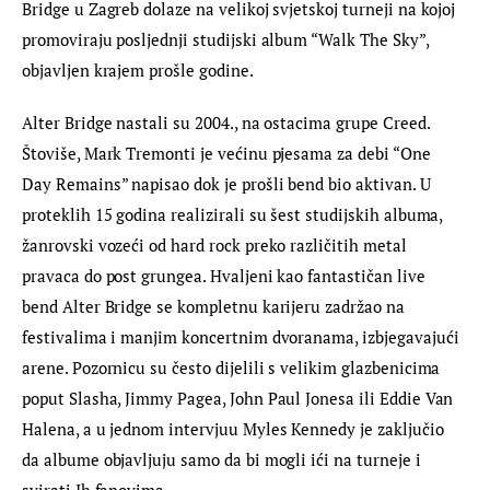
Bridge u Zagreb dolaze na velikoj svjetskoj turneji na kojoj 
promoviraju posljednji studijski album “Walk The Sky”, 
objavljen krajem prošle godine.
Alter Bridge nastali su 2004., na ostacima grupe Creed. 
Štoviše, Mark Tremonti je većinu pjesama za debi “One 
Day Remains” napisao dok je prošli bend bio aktivan. U 
proteklih 15 godina realizirali su šest studijskih albuma, 
žanrovski vozeći od hard rock preko različitih metal 
pravaca do post grungea. Hvaljeni kao fantastičan live 
bend Alter Bridge se kompletnu karijeru zadržao na 
festivalima i manjim koncertnim dvoranama, izbjegavajući 
arene. Pozornicu su često dijelili s velikim glazbenicima 
poput Slasha, Jimmy Pagea, John Paul Jonesa ili Eddie Van 
Halena, a u jednom intervjuu Myles Kennedy je zaključio 
da albume objavljuju samo da bi mogli ići na turneje i 
svirati Ih fanovima.