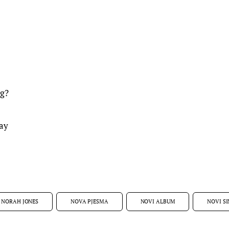
g?
ay
NORAH JONES
NOVA PJESMA
NOVI ALBUM
NOVI S