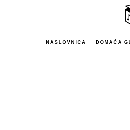
NASLOVNICA
DOMAĆA GLAZBA
STRANA GLAZBA
NASLOVNICA
DOMAĆA G
FILM
MUSIC BOX