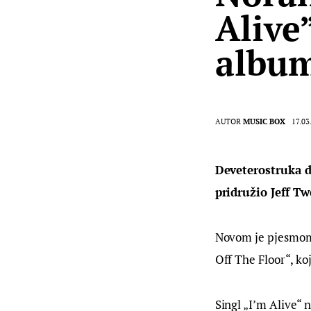
Alive
albu
AUTOR
MUSIC BOX
17.03
Deveterostruka d
pridružio Jeff Tw
Novom je pjesmom 
Off The Floor“, koj
Singl „I’m Alive“ 