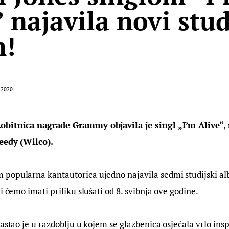
” najavila novi stud
m!
.2020.
obitnica nagrade Grammy objavila je singl „I’m Alive“, 
eedy (Wilco). 
popularna kantautorica ujedno najavila sedmi studijski a
i ćemo imati priliku slušati od 8. svibnja ove godine.
nastao je u razdoblju u kojem se glazbenica osjećala vrlo ins