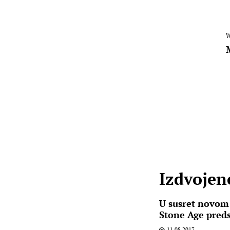
W
Izdvojene
U susret novom
Stone Age preds
11.08.2017.