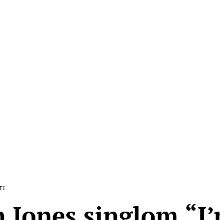
TI
 Jones singlom “I