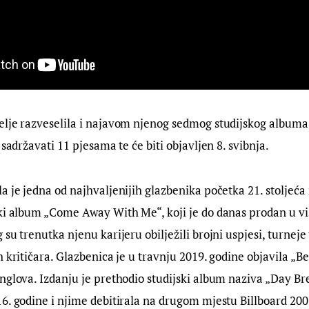
elje razveselila i najavom njenog sedmog studijskog albuma
 sadržavati 11 pjesama te će biti objavljen 8. svibnja.
a je jedna od najhvaljenijih glazbenika početka 21. stoljeća 
ki album „Come Away With Me“, koji je do danas prodan u vi
 su trenutka njenu karijeru obilježili brojni uspjesi, turneje
h kritičara. Glazbenica je u travnju 2019. godine objavila „Be
nglova. Izdanju je prethodio studijski album naziva „Day Brea
6. godine i njime debitirala na drugom mjestu Billboard 200 