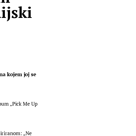
ijski
na kojem joj se 
lbum „Pick Me Up 
piriranom: „Ne 