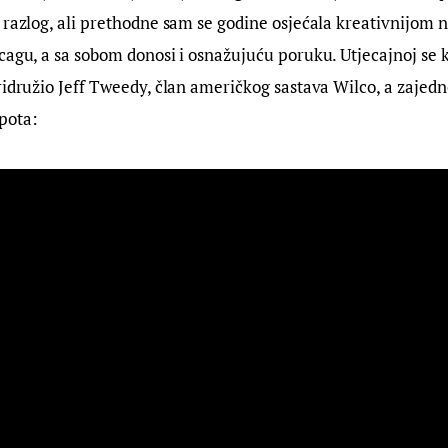
 razlog, ali prethodne sam se godine osjećala kreativnijom 
cagu, a sa sobom donosi i osnažujuću poruku. Utjecajnoj se k
ridružio Jeff Tweedy, član američkog sastava Wilco, a zajedno
pota: