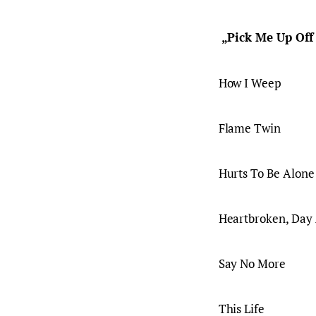
 „Pick Me Up Off
How I Weep
Flame Twin
Hurts To Be Alone
Heartbroken, Day 
Say No More
This Life