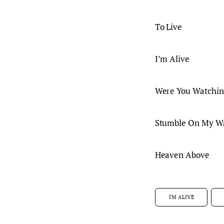
To Live
I’m Alive
Were You Watchin
Stumble On My W
Heaven Above
I'M ALIVE