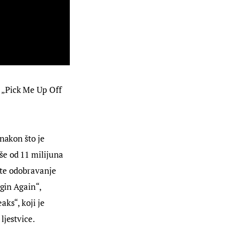
 „Pick Me Up Off 
nakon što je 
še od 11 milijuna 
 te odobravanje 
gin Again“, 
ks“, koji je 
ljestvice.