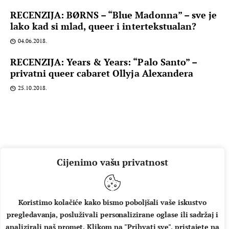
RECENZIJA: BØRNS – “Blue Madonna” – sve je
lako kad si mlad, queer i intertekstualan?
04.06.2018.
RECENZIJA: Years & Years: “Palo Santo” –
privatni queer cabaret Ollyja Alexandera
25.10.2018.
Cijenimo vašu privatnost
Koristimo kolačiće kako bismo poboljšali vaše iskustvo
pregledavanja, posluživali personalizirane oglase ili sadržaj i
O NAMA
IMPRESSUM
UVJETI KORIŠTENJA
analizirali naš promet. Klikom na "Prihvati sve", pristajete na