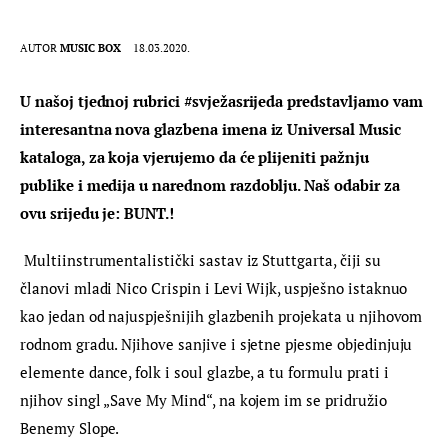
AUTOR
MUSIC BOX
18.03.2020.
U našoj tjednoj rubrici #svježasrijeda predstavljamo vam 
interesantna nova glazbena imena iz Universal Music 
kataloga, za koja vjerujemo da će plijeniti pažnju 
publike i medija u narednom razdoblju. Naš odabir za 
ovu srijedu je: BUNT.!
Multiinstrumentalistički sastav iz Stuttgarta, čiji su 
članovi mladi Nico Crispin i Levi Wijk, uspješno istaknuo 
kao jedan od najuspješnijih glazbenih projekata u njihovom 
rodnom gradu. Njihove sanjive i sjetne pjesme objedinjuju 
elemente dance, folk i soul glazbe, a tu formulu prati i 
njihov singl „Save My Mind“, na kojem im se pridružio 
Benemy Slope.