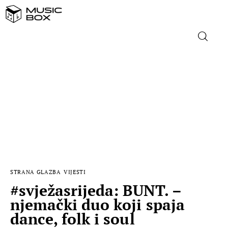
NASLOVNICA
DOMAĆA GLAZBA
STRANA GLAZBA
FILM
STRANA GLAZBA
VIJESTI
MUSIC BOX
#svježasrijeda: BUNT. –
njemački duo koji spaja
dance, folk i soul