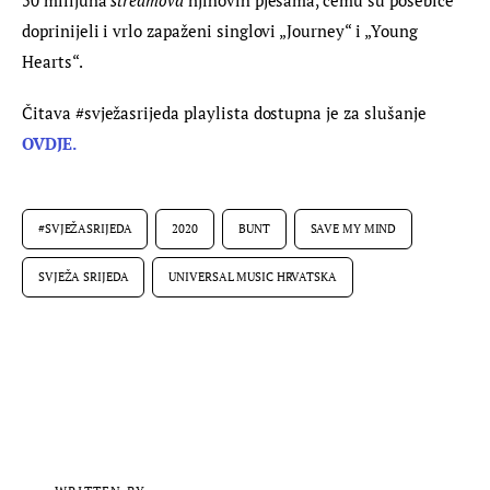
doprinijeli i vrlo zapaženi singlovi „Journey“ i „Young 
Hearts“.
Čitava #svježasrijeda playlista dostupna je za slušanje 
OVDJE.
#SVJEŽASRIJEDA
2020
BUNT
SAVE MY MIND
SVJEŽA SRIJEDA
UNIVERSAL MUSIC HRVATSKA