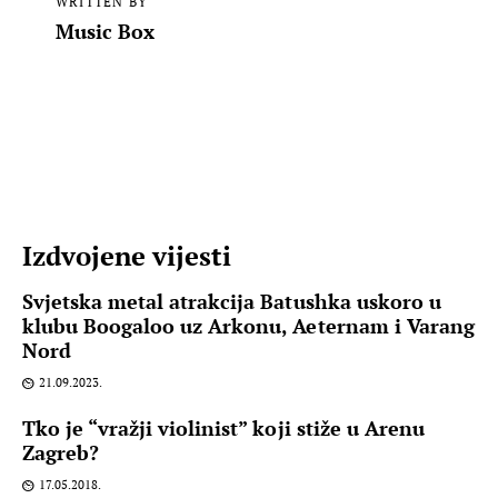
WRITTEN BY
Music Box
Izdvojene vijesti
Svjetska metal atrakcija Batushka uskoro u
klubu Boogaloo uz Arkonu, Aeternam i Varang
Nord
21.09.2023.
Tko je “vražji violinist” koji stiže u Arenu
Zagreb?
17.05.2018.