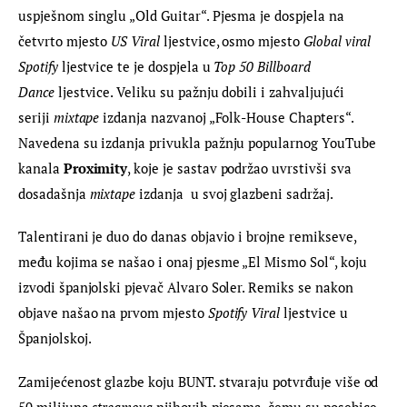
uspješnom singlu „Old Guitar“. Pjesma je dospjela na 
četvrto mjesto 
US Viral 
ljestvice, osmo mjesto 
Global viral 
Spotify 
ljestvice te je dospjela u 
Top 50 Billboard 
Dance 
ljestvice. Veliku su pažnju dobili i zahvaljujući 
seriji 
mixtape 
izdanja nazvanoj „Folk-House Chapters“. 
Navedena su izdanja privukla pažnju popularnog YouTube 
kanala 
Proximity
, koje je sastav podržao uvrstivši sva 
dosadašnja 
mixtape 
izdanja
 u svoj glazbeni sadržaj.
Talentirani je duo do danas objavio i brojne remikseve, 
među kojima se našao i onaj pjesme „El Mismo Sol“, koju 
izvodi španjolski pjevač Alvaro Soler. Remiks se nakon 
objave našao na prvom mjesto 
Spotify Viral 
ljestvice u 
Španjolskoj.
Zamijećenost glazbe koju BUNT. stvaraju potvrđuje više od 
50 milijuna 
streamova 
njihovih pjesama, čemu su posebice 