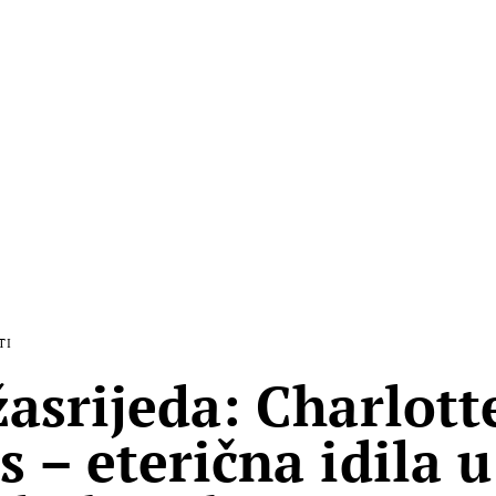
TI
žasrijeda: Charlott
s – eterična idila u