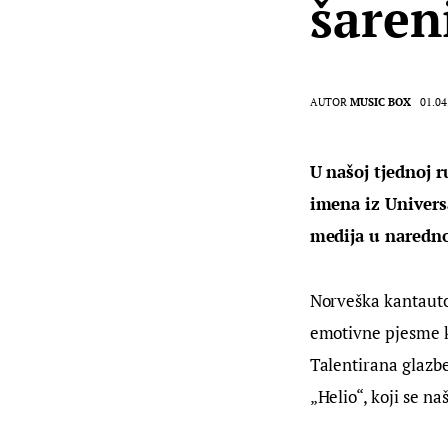
šaren
AUTOR
MUSIC BOX
01.04
U našoj tjednoj 
imena iz Universa
medija u naredno
Norveška kantautor
emotivne pjesme ko
Talentirana glazb
„Helio“, koji se n