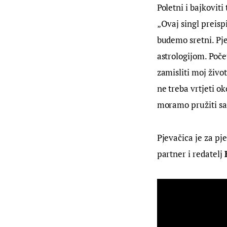
Poletni i bajkovit
„Ovaj singl preisp
budemo sretni. Pj
astrologijom. Poče
zamisliti moj živo
ne treba vrtjeti o
moramo pružiti sam
Pjevačica je za pj
partner i redatelj 