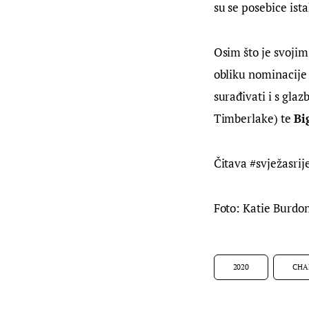
su se posebice ist
Osim što je svojim
obliku nominacije 
surađivati i s glaz
Timberlake) te 
Bi
Čitava #svježasrij
Foto: Katie Burdo
2020
CHA