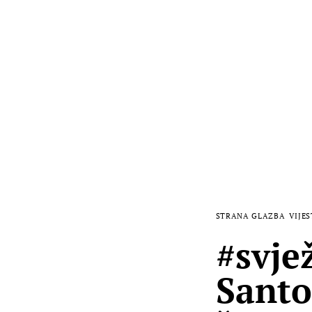
STRANA GLAZBA
VIJES
#svje
Santo