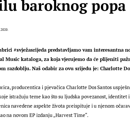
ilu baroknog popa
.2020.
rubrici #svježasrijeda predstavljamo vam interesantna n
l Music kataloga, za koja vjerujemo da će plijeniti pažn
m razdoblju. Naš odabir za ovu srijedu je: Charlotte Do
ica, producentica i pjevačica Charlotte Dos Santos uspješno
je istražuju teme kao što su ljudska povezanost, identitet i
enica navedene aspekte života preispituje i u njenom očara
ašao na novom EP izdanju „Harvest Time“.