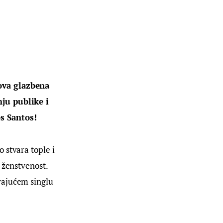
ova glazbena 
ju publike i 
s Santos!
 stvara tople i 
 ženstvenost. 
vajućem singlu 