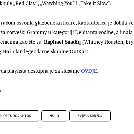
aknule „Red Clay“, „Watching You“ i „Take It Slow“.
 radom osvojila glazbene kritičare, kantautorica je dobila vel
za norveški Grammy u kategoriji Debitanta godine, a imala j
benicima kao što su  
Raphael Saadiq 
(Whitney Houston, Eryk
g Boi
, član legendarne skupine OutKast.
eda playlista dostupna je za slušanje 
OVDJE.
n
RLOTTE DOS ANTOS
HELIO
SVJEŽA SRIJEDA