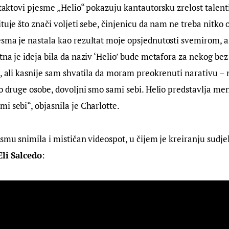
i taktovi pjesme „Helio“ pokazuju kantautorsku zrelost talent
ituje što znači voljeti sebe, činjenicu da nam ne treba nitko 
esma je nastala kao rezultat moje opsjednutosti svemirom, a
tna je ideja bila da naziv ‘Helio’ bude metafora za nekog be
t, ali kasnije sam shvatila da moram preokrenuti narativu – 
ko druge osobe, dovoljni smo sami sebi. Helio predstavlja men
i sebi“, objasnila je Charlotte.
esmu snimila i mističan videospot, u čijem je kreiranju sudje
Eli Salcedo
: