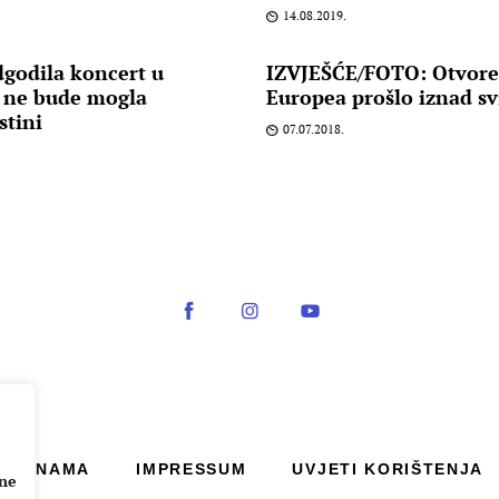
14.08.2019.
godila koncert u
IZVJEŠĆE/FOTO: Otvoren
d ne bude mogla
Europea prošlo iznad sv
stini
07.07.2018.
O NAMA
IMPRESSUM
UVJETI KORIŠTENJA
ane