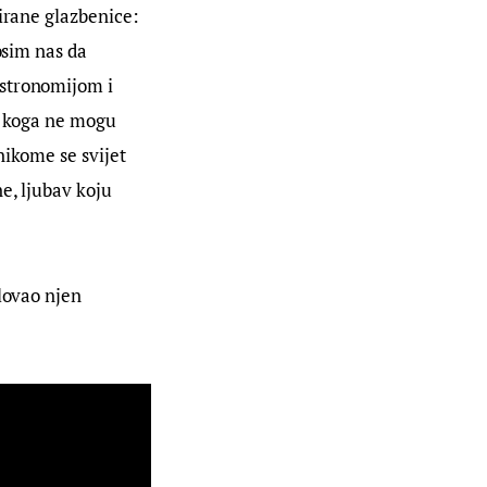
irane glazbenice: 
osim nas da 
stronomijom i 
z koga ne mogu 
nikome se svijet 
e, ljubav koju 
lovao njen 