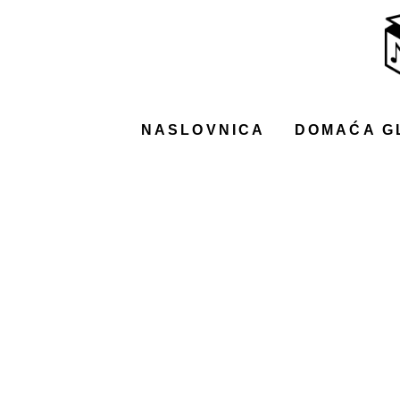
NASLOVNICA
DOMAĆA GLAZBA
STRANA GLAZBA
NASLOVNICA
DOMAĆA G
FILM
MUSIC BOX