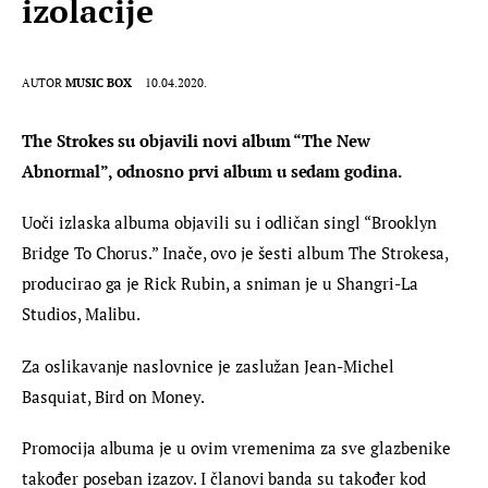
izolacije
AUTOR
MUSIC BOX
10.04.2020.
The Strokes su objavili novi album “The New 
Abnormal”, odnosno prvi album u sedam godina.
Uoči izlaska albuma objavili su i odličan singl “Brooklyn 
Bridge To Chorus.” Inače, ovo je šesti album The Strokesa, 
producirao ga je Rick Rubin, a sniman je u Shangri-La 
Studios, Malibu.
Za oslikavanje naslovnice je zaslužan Jean-Michel 
Basquiat, Bird on Money.
Promocija albuma je u ovim vremenima za sve glazbenike 
također poseban izazov. I članovi banda su također kod 