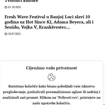
Tvornici kulture
01.10.2025.
Fresh Wave Festival u Banjoj Luci slavi 10
godina uz Hot Since 82, Adama Beyera, ali i
Senidu, Vojka V, Krankšvester…
28.07.2022.
Cijenimo vašu privatnost
Koristimo kolačiće kako bismo poboljšali vaše iskustvo
pregledavanja, posluživali personalizirane oglase ili sadržaj i
O NAMA
IMPRESSUM
UVJETI KORIŠTENJA
analizirali naš promet. Klikom na "Prihvati sve", pristajete na
našu upotrebu kolačića.