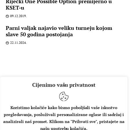
Riječki One Possible Option premijerno u
KSET-u
09.12.2019.
Parni valjak najavio veliku turneju kojom
slave 50 godina postojanja
22.11.2024.
Cijenimo vašu privatnost
Koristimo kolačiće kako bismo poboljšali vaše iskustvo
pregledavanja, posluživali personalizirane oglase ili sadržaj i
O NAMA
IMPRESSUM
UVJETI KORIŠTENJA
analizirali naš promet. Klikom na "Prihvati sve", pristajete na
našu upotrebu kolačića.