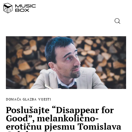
NASLOVNICA
DOMAĆA GLAZBA
STRANA GLAZBA
FILM
DOMAĆA GLAZBA
VIJESTI
MUSIC BOX
Poslušajte “Disappear for
Good”, melankolično-
erotičnu pjesmu Tomislava