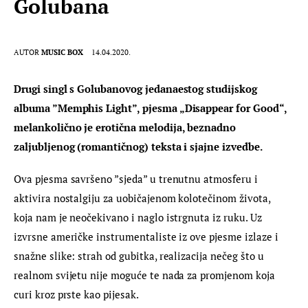
Golubana
AUTOR
MUSIC BOX
14.04.2020.
Drugi singl s Golubanovog jedanaestog studijskog 
albuma ”Memphis Light”, pjesma „Disappear for Good“, 
melankolično je erotična melodija, beznadno 
zaljubljenog (romantičnog) teksta i sjajne izvedbe.
Ova pjesma savršeno ”sjeda” u trenutnu atmosferu i 
aktivira nostalgiju za uobičajenom kolotečinom života, 
koja nam je neočekivano i naglo istrgnuta iz ruku. Uz 
izvrsne američke instrumentaliste iz ove pjesme izlaze i 
snažne slike: strah od gubitka, realizacija nečeg što u 
realnom svijetu nije moguće te nada za promjenom koja 
curi kroz prste kao pijesak.