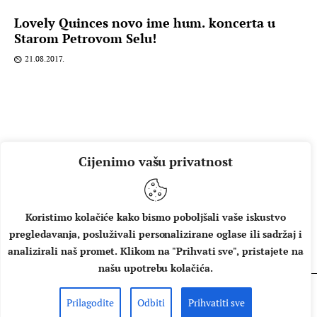
Lovely Quinces novo ime hum. koncerta u
Starom Petrovom Selu!
21.08.2017.
Cijenimo vašu privatnost
Koristimo kolačiće kako bismo poboljšali vaše iskustvo
pregledavanja, posluživali personalizirane oglase ili sadržaj i
O NAMA
IMPRESSUM
UVJETI KORIŠTENJA
analizirali naš promet. Klikom na "Prihvati sve", pristajete na
našu upotrebu kolačića.
Prilagodite
Odbiti
Prihvatiti sve
Copyright © 2026 Music Box - All rights reserved.