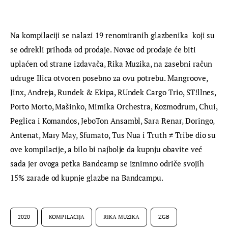
Na kompilaciji se nalazi 19 renomiranih glazbenika koji su
se odrekli prihoda od prodaje. Novac od prodaje će biti
uplaćen od strane izdavača,
Rika
Muzika, na zasebni račun
udruge Ilica otvoren posebno za ovu potrebu. Mangroove,
Jinx, Andreja, Rundek & Ekipa, RUndek Cargo Trio, ST!llnes,
Porto Morto, Mašinko, Mimika Orchestra, Kozmodrum, Chui,
Peglica i Komandos, JeboTon Ansambl, Sara Renar, Doringo,
Antenat, Mary May, Sfumato, Tus Nua i Truth ≠ Tribe dio su
ove kompilacije, a bilo bi najbolje da kupnju obavite već
sada jer ovoga petka Bandcamp se iznimno odriče svojih
15% zarade od kupnje glazbe na Bandcampu.
2020
KOMPILACIJA
RIKA MUZIKA
ZGB