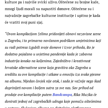
kulture pa i najviše svirki uživo. Oštećene su brojne kuće, 
mnogi ljudi morali su napustiti domove. Oštećene su i 
najvažnije zagrebačke kulturne institucije i upitno je kada 
će vratiti svoj puni sjaj.
“Ovom kompilacijom želimo pridonijeti obnovi nezavisne scene 
u Zagrebu, i to primarno novčanom podrškom umjetnicima koji 
su radi potresa izgubili svoje domove i izvor prihoda, što je 
dodatno pojačano u uvjetima pandemije kada je zabavna 
industrija ionako na koljenima. Zajedništvo i kreativnost 
hrvatske alternativne scene koja gravitira oko Zagreba u 
središtu su ove kompilacije i utkane u emociju iza svake pjesme 
na albumu. Nijedan čovjek nije otok, i sada je važnije nego ikad 
doprinijeti novom i boljem sutra za sve nas. Sav prihod od 
prodaje ove kompilacije putem 
Bandcampa
, Rika Muzika će 
donirati jednoj od zagrebačkih udruga koje pomažu oštećenima 
u potresu. Slušanjem albuma na digitalnim platformama, 