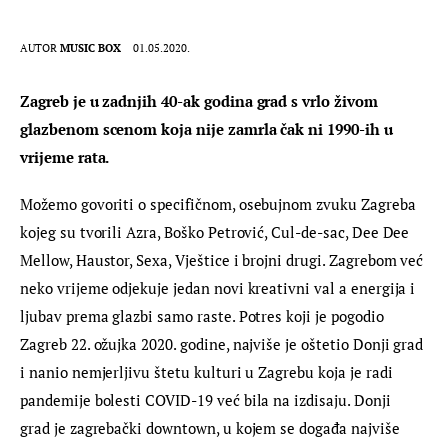
AUTOR
MUSIC BOX
01.05.2020.
Zagreb je u zadnjih 40-ak godina grad s vrlo živom 
glazbenom scenom koja nije zamrla čak ni 1990-ih u 
vrijeme rata.
Možemo govoriti o specifičnom, osebujnom zvuku Zagreba 
kojeg su tvorili Azra, Boško Petrović, Cul-de-sac, Dee Dee 
Mellow, Haustor, Sexa, Vještice i brojni drugi. Zagrebom već 
neko vrijeme odjekuje jedan novi kreativni val a energija i 
ljubav prema glazbi samo raste. Potres koji je pogodio 
Zagreb 22. ožujka 2020. godine, najviše je oštetio Donji grad 
i nanio nemjerljivu štetu kulturi u Zagrebu koja je radi 
pandemije bolesti COVID-19 već bila na izdisaju. Donji 
grad je zagrebački downtown, u kojem se događa najviše 