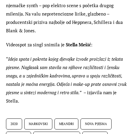
njemačke synth – pop elektro scene s početka drugog 
milenija. Na valu nepretenciozne lirike, glazbeno – 
producentski priziva najbolje od Heppnera, Schillera i dua 
Blank & Jones.
Videospot za singl snimila je 
Stella
Mešić
:
“
Ideja spota i pokreta kojeg djevojke izvode proizlazi iz teksta 
pjesme. Naglasak sam stavila na njihove različitosti i žensku 
snagu, a u zajedničkim kadrovima, upravo u spoju različitosti, 
nastala je moćna energija. Odjeća i make-up prate osnovni zvuk 
pjesme u sintezi modernog i retro stila.”
  – izjavila nam je 
Stella.
2020
MARKOVSKI
MEANDRI
NOVA PJESMA