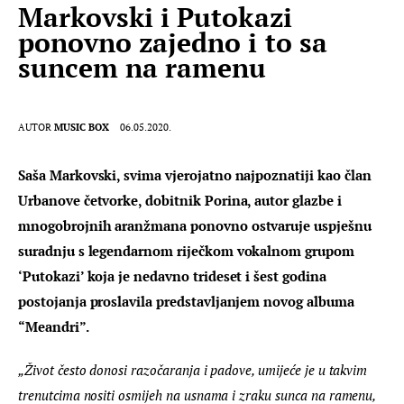
Markovski i Putokazi
ponovno zajedno i to sa
suncem na ramenu
AUTOR
MUSIC BOX
06.05.2020.
Saša 
Markovski
, svima vjerojatno najpoznatiji kao član 
Urbanove četvorke, dobitnik Porina, autor glazbe i 
mnogobrojnih aranžmana ponovno ostvaruje uspješnu 
suradnju s legendarnom riječkom vokalnom grupom 
‘Putokazi’ koja je nedavno trideset i šest godina 
postojanja proslavila predstavljanjem novog albuma 
“Meandri”.
„Život često donosi razočaranja i padove, umijeće je u takvim 
trenutcima nositi osmijeh na usnama i zraku sunca na ramenu, 