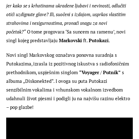
jer kako se s krhotinama ukradene ljubavi i nevinosti, odlučiti 
otići uzdignute glave? Ili, suočeni s izdajom, usprkos vlastitim 
strahovima i nesigurnostima, pronaći snagu za novi 
početak?“
 O tome progovara ‘Sa suncem na ramenu’, novi 
singl kojeg predstavljaju 
Markovski
 ft. 
Putokazi
.
Novi singl Markovskog označava ponovna suradnja s 
Putokazima, izrasla iz pozitivnog iskustva s radiofoničnim 
prethodnikom, uspješnim singlom 
“Voyager 
/ 
Putnik”
 s 
albuma „Diskonekted“. I ovoga su puta Putokazi 
senzibilnim vokalima i vrhunskom vokalnom izvedbom 
udahnuli život pjesmi i podigli ju na najvišu razinu elektro 
– pop glazbe!