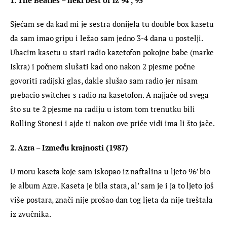
Sjećam se da kad mi je sestra donijela tu double box kasetu 
da sam imao gripu i ležao sam jedno 3-4 dana u postelji. 
Ubacim kasetu u stari radio kazetofon pokojne babe (marke 
Iskra) i počnem slušati kad ono nakon 2 pjesme počne 
govoriti radijski glas, dakle slušao sam radio jer nisam 
prebacio switcher s radio na kasetofon. A najjače od svega 
što su te 2 pjesme na radiju u istom tom trenutku bili 
Rolling Stonesi i ajde ti nakon ove priče vidi ima li što jače.
2. Azra – Između krajnosti (1987)
U moru kaseta koje sam iskopao iz naftalina u ljeto 96′ bio 
je album Azre. Kaseta je bila stara, al’ sam je i ja to ljeto još 
više postara, znači nije prošao dan tog ljeta da nije treštala 
iz zvučnika.