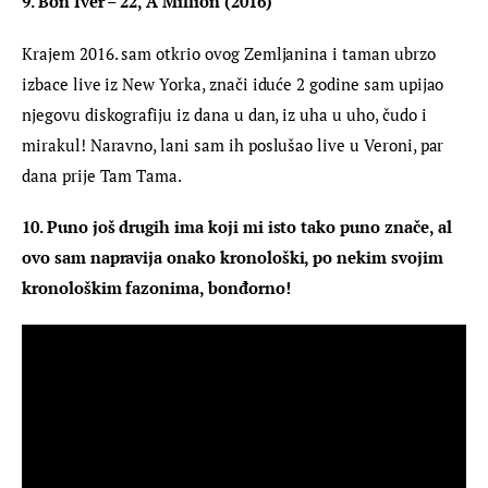
9. Bon Iver – 22, A Million (2016)
Krajem 2016. sam otkrio ovog Zemljanina i taman ubrzo 
izbace live iz New Yorka, znači iduće 2 godine sam upijao 
njegovu diskografiju iz dana u dan, iz uha u uho, čudo i 
mirakul! Naravno, lani sam ih poslušao live u Veroni, par 
dana prije Tam Tama.
10. Puno još drugih ima koji mi isto tako puno znače, al 
ovo sam napravija onako kronološki, po nekim svojim 
kronološkim fazonima, bonđorno!