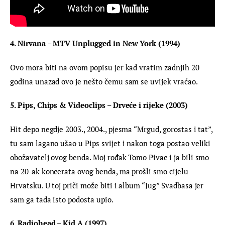
4. Nirvana – MTV Unplugged in New York (1994)
Ovo mora biti na ovom popisu jer kad vratim zadnjih 20 
godina unazad ovo je nešto čemu sam se uvijek vraćao.
5. Pips, Chips & Videoclips – Drveće i rijeke (2003)
Hit depo negdje 2003., 2004., pjesma “Mrgud, gorostas i tat”, 
tu sam lagano ušao u Pips svijet i nakon toga postao veliki 
obožavatelj ovog benda. Moj rođak Tomo Pivac i ja bili smo 
na 20-ak koncerata ovog benda, ma prošli smo cijelu 
Hrvatsku. U toj priči može biti i album “Jug” Svadbasa jer 
sam ga tada isto podosta upio.
6. Radiohead – Kid A (1997)