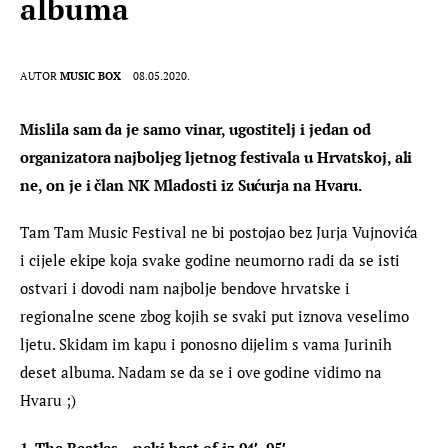
albuma
AUTOR
MUSIC BOX
08.05.2020.
Mislila sam da je samo vinar, ugostitelj i jedan od 
organizatora najboljeg ljetnog festivala u Hrvatskoj, ali 
ne, on je i član NK Mladosti iz Sućurja na Hvaru.
Tam Tam Music Festival ne bi postojao bez Jurja Vujnovića 
i cijele ekipe koja svake godine neumorno radi da se isti 
ostvari i dovodi nam najbolje bendove hrvatske i 
regionalne scene zbog kojih se svaki put iznova veselimo 
ljetu. Skidam im kapu i ponosno dijelim s vama Jurinih 
deset albuma. Nadam se da se i ove godine vidimo na 
Hvaru ;)
1. The Beatles – neki best of iz 94′, 95′