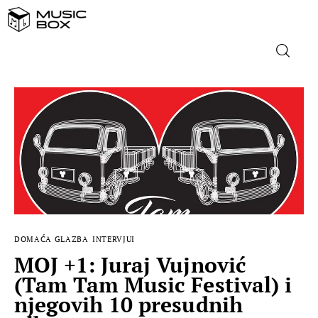
NASLOVNICA
DOMAĆA GLAZBA
STRANA GLAZBA
FILM
DOMAĆA GLAZBA
INTERVJUI
MUSIC BOX
MOJ +1: Juraj Vujnović
(Tam Tam Music Festival) i
njegovih 10 presudnih