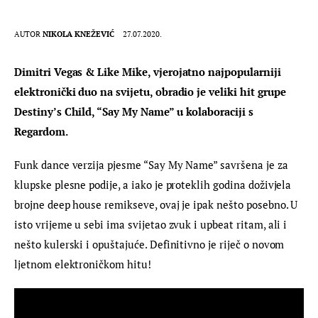
AUTOR
NIKOLA KNEŽEVIĆ
27.07.2020.
Dimitri Vegas & Like Mike, vjerojatno najpopularniji 
elektronički duo na svijetu, obradio je veliki hit grupe 
Destiny’s Child, “Say My Name” u kolaboraciji s 
Regardom.
Funk dance verzija pjesme “Say My Name” savršena je za 
klupske plesne podije, a iako je proteklih godina doživjela 
brojne deep house remikseve, ovaj je ipak nešto posebno. U 
isto vrijeme u sebi ima svijetao zvuk i upbeat ritam, ali i 
nešto kulerski i opuštajuće. Definitivno je riječ o novom 
ljetnom elektroničkom hitu!