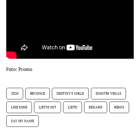
Foto: Promo
2020
BEYONCE
DESTINY'S CHILD
DIMITRI VEGAS
LIKE MIKE
LJETNI HIT
LJETO
REGARD
REMIX
SAY MY NAME