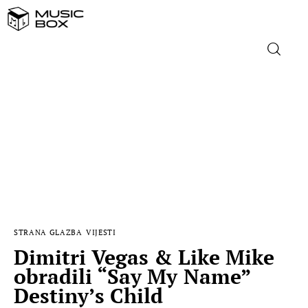
NASLOVNICA
DOMAĆA GLAZBA
STRANA GLAZBA
FILM
STRANA GLAZBA
VIJESTI
MUSIC BOX
Dimitri Vegas & Like Mike
obradili “Say My Name”
Destiny’s Child