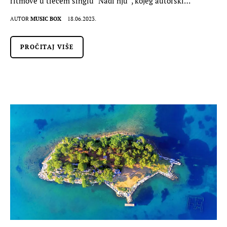
ritmove u trećem singlu "Nađi nju" , kojeg autorski…
AUTOR
MUSIC BOX
18.06.2023.
PROČITAJ VIŠE