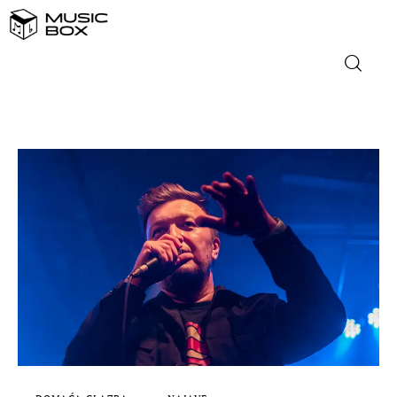
NASLOVNICA
DOMAĆA GLAZBA
STRANA GLAZBA
FILM
MUSIC BOX