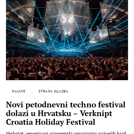
NAJAVE
STRANA GLAZBA
Novi petodnevni techno festival
dolazi u Hrvatsku – Verknipt
Croatia Holiday Festival
Verknipt, renomirani nizozemski organizator najvećih hard