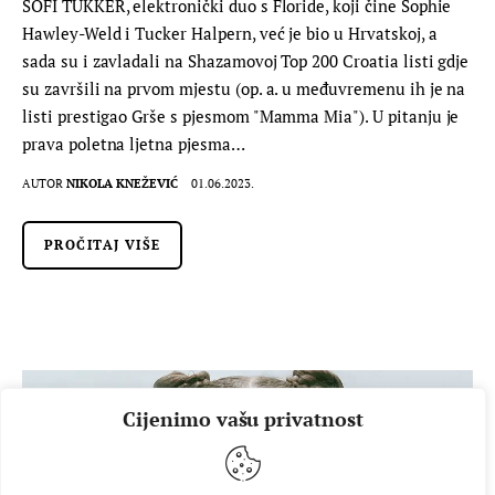
SOFI TUKKER, elektronički duo s Floride, koji čine Sophie
Hawley-Weld i Tucker Halpern, već je bio u Hrvatskoj, a
sada su i zavladali na Shazamovoj Top 200 Croatia listi gdje
su završili na prvom mjestu (op. a. u međuvremenu ih je na
listi prestigao Grše s pjesmom "Mamma Mia"). U pitanju je
prava poletna ljetna pjesma…
AUTOR
NIKOLA KNEŽEVIĆ
01.06.2023.
PROČITAJ VIŠE
Cijenimo vašu privatnost