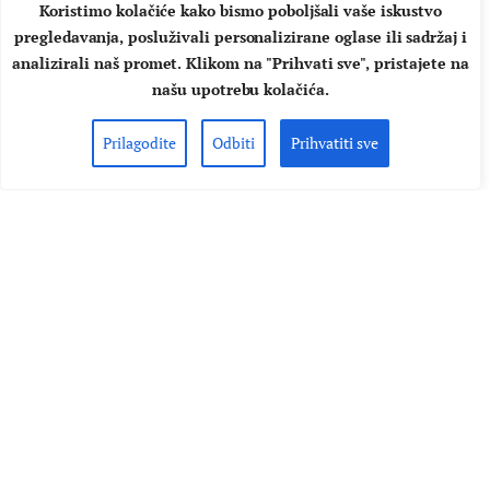
Koristimo kolačiće kako bismo poboljšali vaše iskustvo
pregledavanja, posluživali personalizirane oglase ili sadržaj i
analizirali naš promet. Klikom na "Prihvati sve", pristajete na
našu upotrebu kolačića.
Prilagodite
Odbiti
Prihvatiti sve
STRANA GLAZBA
VIJESTI
Stromae i Camila Cabello
predstavljaju soundtrack ljeta –
“Mon Amour”
Stromae je objavio svoj najnoviji singl „Mon Amour“,
funkom i popom obojanu ljetnu suradnju s američkom
pjevačicom, kantautoricom i glumicom kubanskog porijekla
Camilom Cabello. Camilin vokal u kombinaciji s
prepoznatljivim francuskim baritonom belgijske
superzvijezde pjesmi koja izvorno stiže sa Stromaevog