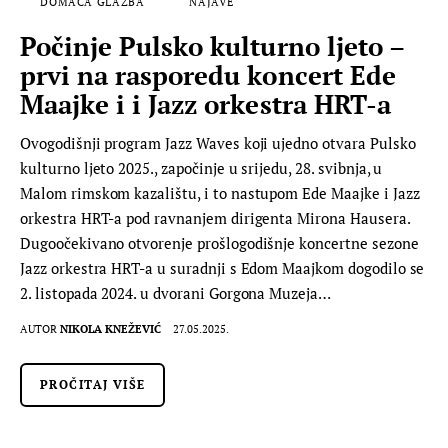
DOMAĆA GLAZBA
NAJAVE
Počinje Pulsko kulturno ljeto –
prvi na rasporedu koncert Ede
Maajke i i Jazz orkestra HRT-a
Ovogodišnji program Jazz Waves koji ujedno otvara Pulsko
kulturno ljeto 2025., započinje u srijedu, 28. svibnja, u
Malom rimskom kazalištu, i to nastupom Ede Maajke i Jazz
orkestra HRT-a pod ravnanjem dirigenta Mirona Hausera.
Dugoočekivano otvorenje prošlogodišnje koncertne sezone
Jazz orkestra HRT-a u suradnji s Edom Maajkom dogodilo se
2. listopada 2024. u dvorani Gorgona Muzeja…
AUTOR
NIKOLA KNEŽEVIĆ
27.05.2025.
PROČITAJ VIŠE