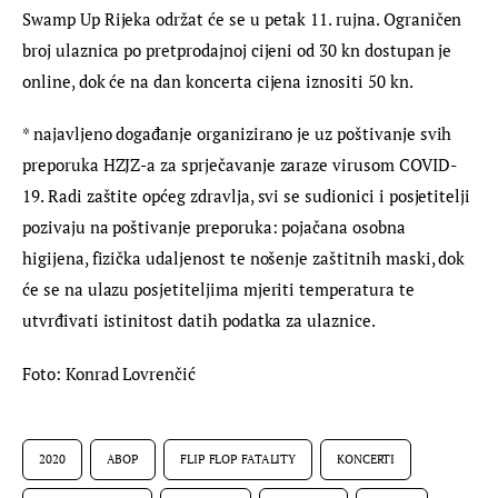
Swamp Up Rijeka održat će se u petak 11. rujna. Ograničen 
broj ulaznica po pretprodajnoj cijeni od 30 kn dostupan je 
online, dok će na dan koncerta cijena iznositi 50 kn.
* najavljeno događanje organizirano je uz poštivanje svih 
preporuka HZJZ-a za sprječavanje zaraze virusom COVID-
19. Radi zaštite općeg zdravlja, svi se sudionici i posjetitelji 
pozivaju na poštivanje preporuka: pojačana osobna 
higijena, fizička udaljenost te nošenje zaštitnih maski, dok 
će se na ulazu posjetiteljima mjeriti temperatura te 
utvrđivati istinitost datih podatka za ulaznice.
Foto: Konrad Lovrenčić
2020
ABOP
FLIP FLOP FATALITY
KONCERTI