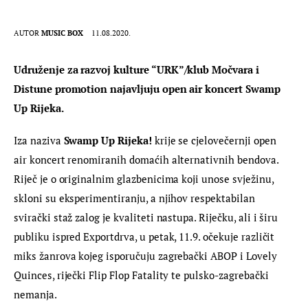
AUTOR
MUSIC BOX
11.08.2020.
Udruženje za razvoj kulture “URK”/klub Močvara i 
Distune promotion najavljuju open air koncert 
Swamp 
Up Rijeka.
Iza naziva 
Swamp Up Rijeka!
 krije se cjelovečernji open 
air koncert renomiranih domaćih alternativnih bendova. 
Riječ je o originalnim glazbenicima koji unose svježinu, 
skloni su eksperimentiranju, a njihov respektabilan 
svirački staž zalog je kvaliteti nastupa. Riječku, ali i širu 
publiku ispred Exportdrva, u petak, 11.9. očekuje različit 
miks žanrova kojeg isporučuju zagrebački ABOP i Lovely 
Quinces, riječki Flip Flop Fatality te pulsko-zagrebački 
nemanja.