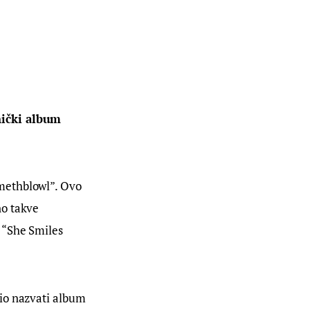
nički album 
methblowl”. Ovo 
o takve 
 “She Smiles 
io nazvati album 