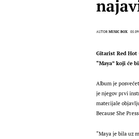
najav
AUTOR
MUSIC BOX
05.09
Gitarist Red Hot
“Maya” koji će bi
Album je posvećet
je njegov prvi in
materijale objavlj
Because She Presse
“Maya je bila uz m