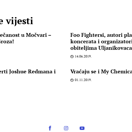
 vijesti
ečanost u Močvari –
Foo Fightersi, autori pl
Groza!
koncerata i organizato
obiteljima Uljanikovac
14.06.2019.
rti Joshue Redmana i
Vraćaju se i My Chemic
01.11.2019.