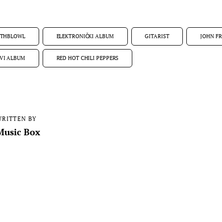
THBLOWL
ELEKTRONIČKI ALBUM
GITARIST
JOHN F
VI ALBUM
RED HOT CHILI PEPPERS
RITTEN BY
Music Box