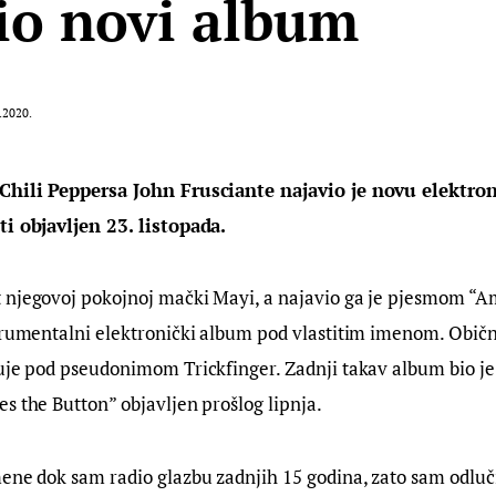
io novi album
.2020.
 Chili Peppersa John Frusciante najavio je novu elektro
ti objavljen 23. listopada.
 njegovoj pokojnoj mački Mayi, a najavio ga je pjesmom “A
strumentalni elektronički album pod vlastitim imenom. Običn
uje pod pseudonimom Trickfinger. Zadnji takav album bio je
s the Button” objavljen prošlog lipnja.
ene dok sam radio glazbu zadnjih 15 godina, zato sam odluč