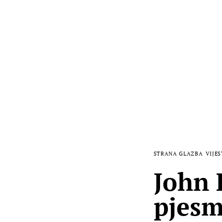
STRANA GLAZBA
VIJES
John 
pjes