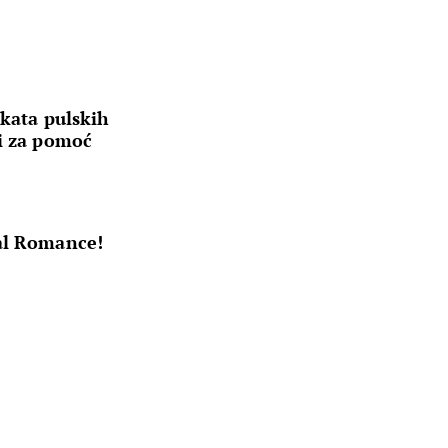
akata pulskih
ri za pomoć
a
al Romance!