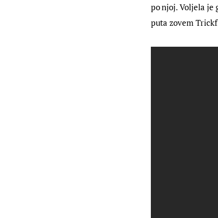
po njoj. Voljela j
puta zovem Trickfi