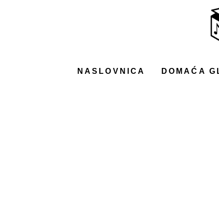
NASLOVNICA
DOMAĆA GLAZBA
STRANA GLAZBA
NASLOVNICA
DOMAĆA G
FILM
MUSIC BOX