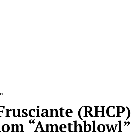
TI
Frusciante (RHCP)
mom “Amethblowl”