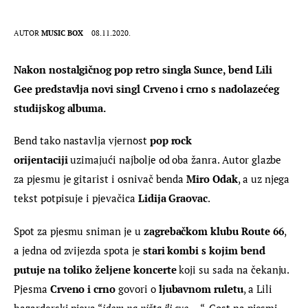
AUTOR
MUSIC BOX
08.11.2020.
Nakon nostalgičnog pop retro singla Sunce, bend Lili 
Gee predstavlja novi singl Crveno i crno s nadolazećeg 
studijskog albuma.
Bend tako nastavlja vjernost 
pop rock 
orijentaciji
 uzimajući najbolje od oba žanra. Autor glazbe 
za pjesmu je gitarist i osnivač benda 
Miro Odak
, a uz njega 
tekst potpisuje i pjevačica 
Lidija Graovac
.
Spot za pjesmu sniman je u
 zagrebačkom klubu Route 66
, 
a jedna od zvijezda spota je 
stari kombi s kojim bend 
putuje na toliko željene koncerte
 koji su sada na čekanju. 
Pjesma
 Crveno i crno 
govori o
 ljubavnom ruletu
, a Lili 
hazarderski pjeva “
idem na ništa ili sve….
“. Gost na pjesmi 