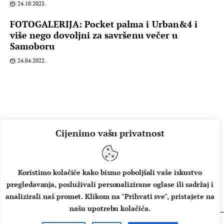
24.10.2023.
FOTOGALERIJA: Pocket palma i Urban&4 i
više nego dovoljni za savršenu večer u
Samoboru
24.04.2022.
Cijenimo vašu privatnost
Koristimo kolačiće kako bismo poboljšali vaše iskustvo
pregledavanja, posluživali personalizirane oglase ili sadržaj i
O NAMA
IMPRESSUM
UVJETI KORIŠTENJA
analizirali naš promet. Klikom na "Prihvati sve", pristajete na
našu upotrebu kolačića.