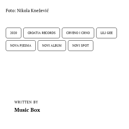
Foto: Nikola Knežević
2020
CROATIA RECORDS
CRVENO I CRNO
LILI GEE
NOVA PJESMA
NOVI ALBUM
NOVI SPOT
WRITTEN BY
Music Box