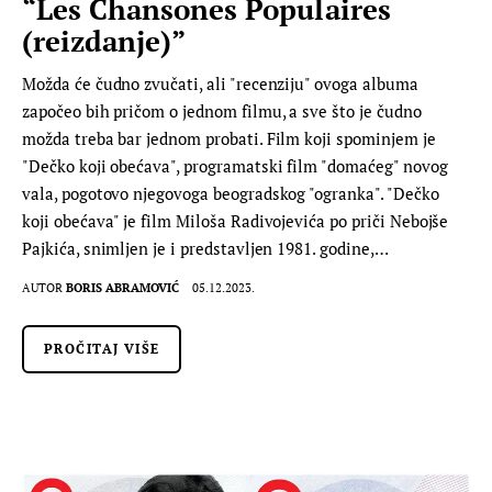
“Les Chansones Populaires
(reizdanje)”
Možda će čudno zvučati, ali "recenziju" ovoga albuma
započeo bih pričom o jednom filmu, a sve što je čudno
možda treba bar jednom probati. Film koji spominjem je
"Dečko koji obećava", programatski film "domaćeg" novog
vala, pogotovo njegovoga beogradskog "ogranka". "Dečko
koji obećava" je film Miloša Radivojevića po priči Nebojše
Pajkića, snimljen je i predstavljen 1981. godine,…
AUTOR
BORIS ABRAMOVIĆ
05.12.2023.
PROČITAJ VIŠE