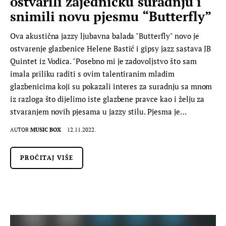
ostvarili zajedničku suradnju i
snimili novu pjesmu “Butterfly”
Ova akustična jazzy ljubavna balada "Butterfly" novo je
ostvarenje glazbenice Helene Bastić i gipsy jazz sastava JB
Quintet iz Vodica. "Posebno mi je zadovoljstvo što sam
imala priliku raditi s ovim talentiranim mladim
glazbenicima koji su pokazali interes za suradnju sa mnom
iz razloga što dijelimo iste glazbene pravce kao i želju za
stvaranjem novih pjesama u jazzy stilu. Pjesma je…
AUTOR
MUSIC BOX
12.11.2022.
PROČITAJ VIŠE