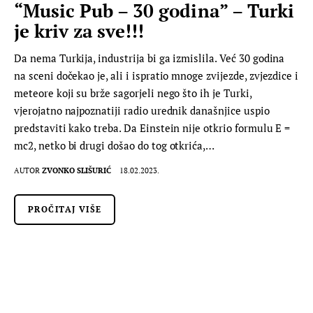
“Music Pub – 30 godina” – Turki
je kriv za sve!!!
Da nema Turkija, industrija bi ga izmislila. Već 30 godina
na sceni dočekao je, ali i ispratio mnoge zvijezde, zvjezdice i
meteore koji su brže sagorjeli nego što ih je Turki,
vjerojatno najpoznatiji radio urednik današnjice uspio
predstaviti kako treba. Da Einstein nije otkrio formulu E =
mc2, netko bi drugi došao do tog otkrića,…
AUTOR
ZVONKO SLIŠURIĆ
18.02.2023.
PROČITAJ VIŠE