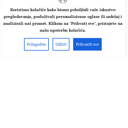
današnje perspektive ti festivali su…
Koristimo kolačiće kako bismo poboljšali vaše iskustvo
AUTOR
BORIS ABRAMOVIĆ
08.08.2022.
pregledavanja, posluživali personalizirane oglase ili sadržaj i
analizirali naš promet. Klikom na "Prihvati sve", pristajete na
PROČITAJ VIŠE
našu upotrebu kolačića.
Prilagodite
Odbiti
Prihvatiti sve