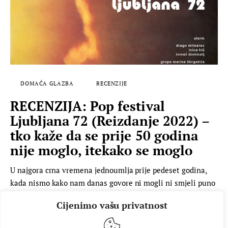
DOMAĆA GLAZBA
RECENZIJE
RECENZIJA: Pop festival
Ljubljana 72 (Reizdanje 2022) –
tko kaže da se prije 50 godina
nije moglo, itekako se moglo
U najgora crna vremena jednoumlja prije pedeset godina,
kada nismo kako nam danas govore ni mogli ni smjeli puno
toga, čak nismo smjeli ni znati hrpu stvari, počeli su se
Cijenimo vašu privatnost
događati glazbeni festivali koji su možda za ono vrijeme bili
čak i normalna i ne toliko alternativna pojava, ali iz