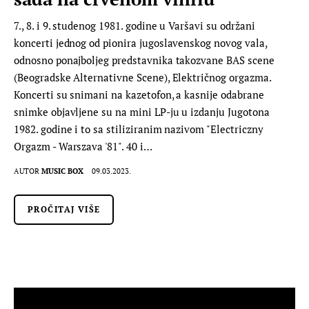
7., 8. i 9. studenog 1981. godine u Varšavi su održani
koncerti jednog od pionira jugoslavenskog novog vala,
odnosno ponajboljeg predstavnika takozvane BAS scene
(Beogradske Alternativne Scene), Električnog orgazma.
Koncerti su snimani na kazetofon, a kasnije odabrane
snimke objavljene su na mini LP-ju u izdanju Jugotona
1982. godine i to sa stiliziranim nazivom "Electriczny
Orgazm - Warszava '81". 40 i…
AUTOR
MUSIC BOX
09.03.2023.
PROČITAJ VIŠE