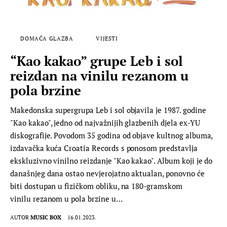
DOMAĆA GLAZBA
VIJESTI
“Kao kakao” grupe Leb i sol
reizdan na vinilu rezanom u
pola brzine
Makedonska supergrupa Leb i sol objavila je 1987. godine
"Kao kakao", jedno od najvažnijih glazbenih djela ex-YU
diskografije. Povodom 35 godina od objave kultnog albuma,
izdavačka kuća Croatia Records s ponosom predstavlja
ekskluzivno vinilno reizdanje "Kao kakao". Album koji je do
današnjeg dana ostao nevjerojatno aktualan, ponovno će
biti dostupan u fizičkom obliku, na 180-gramskom
vinilu rezanom u pola brzine u…
AUTOR
MUSIC BOX
16.01.2023.