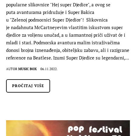
popularne slikovnice "Hej super Djedice", a ovog se
puta avanturama pridružuje i Super Bakica
u "Zelenoj podmornici Super Djedice"! Slikovnica
je nadahnuta McCartneyevim vlastitim iskustvom super
djedice za voljenu unučad, a u šarmantnoj priči uživat će i
mladi i stari. Podmorska avantura malim istraživačima
donosi brojna iznenađenja, obiteljsku zabavu, ali i razigrane
reference na Beatlese. Izumi Super Djedice su legendarni,…
AUTOR
MUSIC BOX
06.11.2022.
PROČITAJ VIŠE