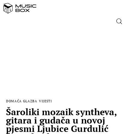
NASLOVNICA
DOMAĆA GLAZBA
STRANA GLAZBA
FILM
DOMAĆA GLAZBA
VIJESTI
MUSIC BOX
Šaroliki mozaik syntheva,
gitara i gudača u novoj
pjesmi Ljubice Gurdulić