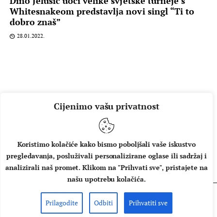
Dino Jelusić uoči velike svjetske turneje s
Whitesnakeom predstavlja novi singl “Ti to
dobro znaš”
28.01.2022.
Cijenimo vašu privatnost
Koristimo kolačiće kako bismo poboljšali vaše iskustvo
pregledavanja, posluživali personalizirane oglase ili sadržaj i
O NAMA
IMPRESSUM
UVJETI KORIŠTENJA
analizirali naš promet. Klikom na "Prihvati sve", pristajete na
našu upotrebu kolačića.
Prilagodite
Odbiti
Prihvatiti sve
Copyright © 2026 Music Box - All rights reserved.