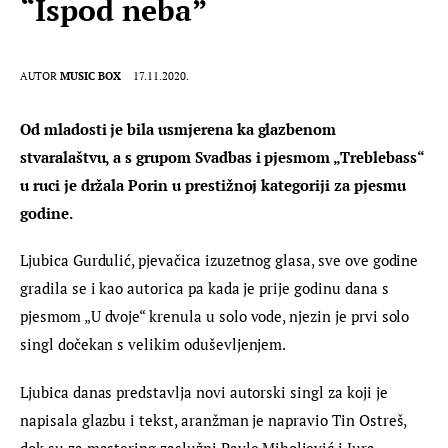
“Ispod neba”
AUTOR
MUSIC BOX
17.11.2020.
Od mladosti je bila usmjerena ka glazbenom 
stvaralaštvu, a s grupom Svadbas i pjesmom „Treblebass“ 
u ruci je držala Porin u prestižnoj kategoriji za pjesmu 
godine.
Ljubica Gurdulić, pjevačica izuzetnog glasa, sve ove godine 
gradila se i kao autorica pa kada je prije godinu dana s 
pjesmom „U dvoje“ krenula u solo vode, njezin je prvi solo 
singl dočekan s velikim oduševljenjem.
Ljubica danas predstavlja novi autorski singl za koji je 
napisala glazbu i tekst, aranžman je napravio Tin Ostreš, 
dok su za mastering zaslužni Pavle Miholjević i Jura 