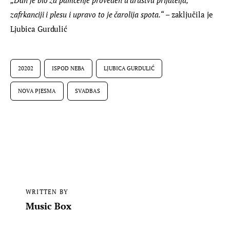
zafrkanciji i plesu i upravo to je čarolija spota.“
 – zaključila je 
Ljubica Gurdulić
20202
ISPOD NEBA
LJUBICA GURDULIĆ
NOVA PJESMA
SVADBAS
WRITTEN BY
Music Box