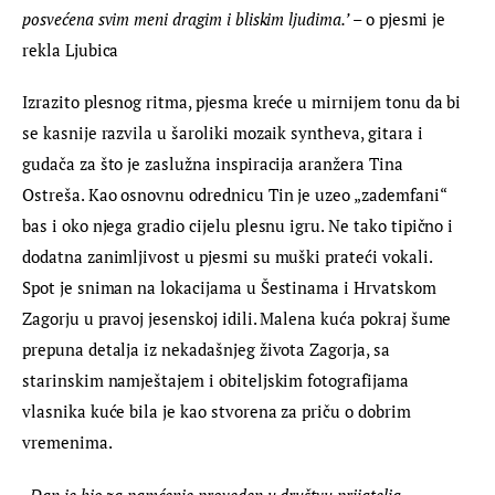
posvećena svim meni dragim i bliskim ljudima.’
 – o pjesmi je 
rekla Ljubica
Izrazito plesnog ritma, pjesma kreće u mirnijem tonu da bi 
se kasnije razvila u šaroliki mozaik syntheva, gitara i 
gudača za što je zaslužna inspiracija aranžera Tina 
Ostreša. Kao osnovnu odrednicu Tin je uzeo „zademfani“ 
bas i oko njega gradio cijelu plesnu igru. Ne tako tipično i 
dodatna zanimljivost u pjesmi su muški prateći vokali. 
Spot je sniman na lokacijama u Šestinama i Hrvatskom 
Zagorju u pravoj jesenskoj idili. Malena kuća pokraj šume 
prepuna detalja iz nekadašnjeg života Zagorja, sa 
starinskim namještajem i obiteljskim fotografijama 
vlasnika kuće bila je kao stvorena za priču o dobrim 
vremenima.
„Dan je bio za pamćenje proveden u društvu prijatelja, 