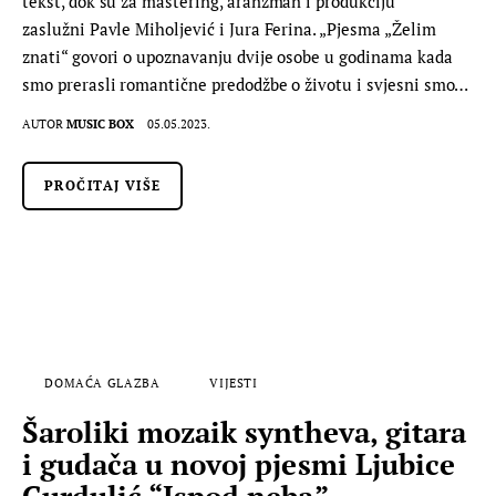
tekst, dok su za mastering, aranžman i produkciju
zaslužni Pavle Miholjević i Jura Ferina. „Pjesma „Želim
znati“ govori o upoznavanju dvije osobe u godinama kada
smo prerasli romantične predodžbe o životu i svjesni smo…
AUTOR
MUSIC BOX
05.05.2023.
PROČITAJ VIŠE
DOMAĆA GLAZBA
VIJESTI
Šaroliki mozaik syntheva, gitara
i gudača u novoj pjesmi Ljubice
Gurdulić “Ispod neba”