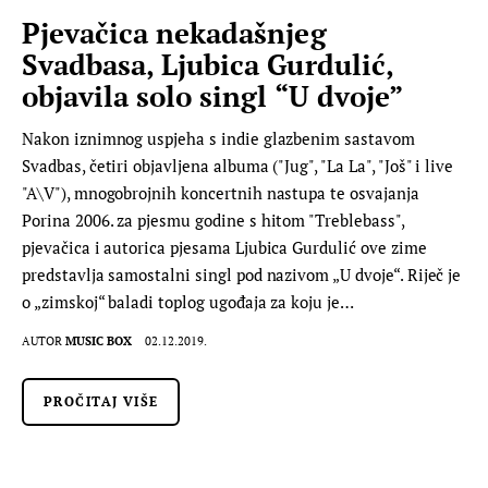
Pjevačica nekadašnjeg
Svadbasa, Ljubica Gurdulić,
objavila solo singl “U dvoje”
Nakon iznimnog uspjeha s indie glazbenim sastavom
Svadbas, četiri objavljena albuma ("Jug", "La La", "Još" i live
"A\V"), mnogobrojnih koncertnih nastupa te osvajanja
Porina 2006. za pjesmu godine s hitom "Treblebass",
pjevačica i autorica pjesama Ljubica Gurdulić ove zime
predstavlja samostalni singl pod nazivom „U dvoje“. Riječ je
o „zimskoj“ baladi toplog ugođaja za koju je…
AUTOR
MUSIC BOX
02.12.2019.
PROČITAJ VIŠE