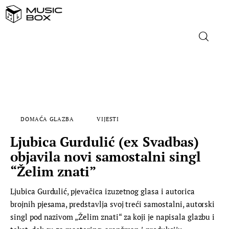
NASLOVNICA
DOMAĆA GLAZBA
DOMAĆA GLAZBA
VIJESTI
STRANA GLAZBA
Ljubica Gurdulić (ex Svadbas)
FILM
objavila novi samostalni singl
“Želim znati”
MUSIC BOX
Ljubica Gurdulić, pjevačica izuzetnog glasa i autorica
brojnih pjesama, predstavlja svoj treći samostalni, autorski
singl pod nazivom „Želim znati“ za koji je napisala glazbu i