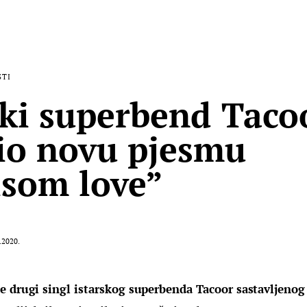
STI
ski superbend Taco
io novu pjesmu
som love”
.2020.
e drugi singl istarskog superbenda Tacoor sastavljenog