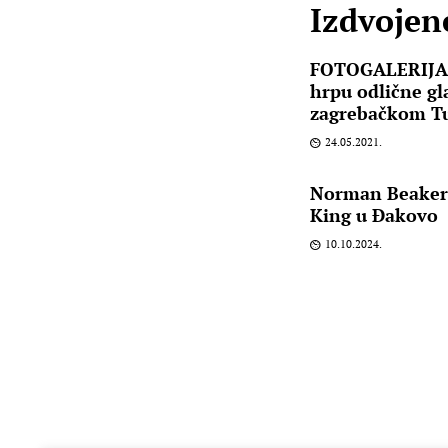
Izdvojene
FOTOGALERIJA: 
hrpu odlične gl
zagrebačkom T
24.05.2021.
Norman Beaker 
King u Đakovo
10.10.2024.