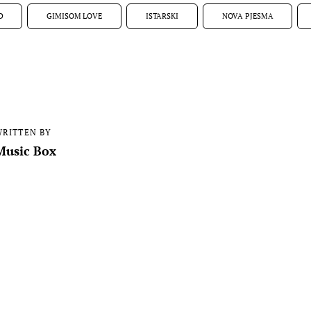
D
GIMISOM LOVE
ISTARSKI
NOVA PJESMA
RITTEN BY
Music Box