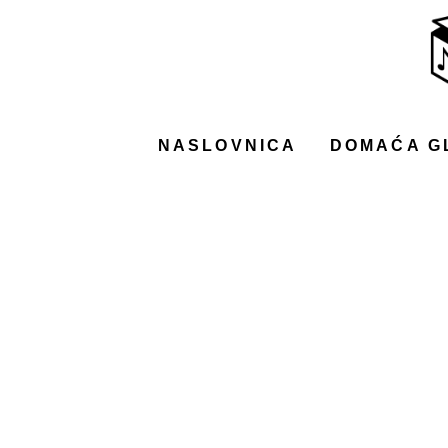
NASLOVNICA
DOMAĆA GLAZBA
STRANA GLAZBA
NASLOVNICA
DOMAĆA G
FILM
MUSIC BOX