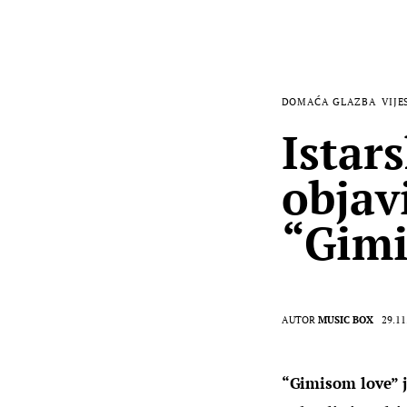
DOMAĆA GLAZBA
VIJE
Istar
objav
“Gimi
AUTOR
MUSIC BOX
29.11
“Gimisom love” j