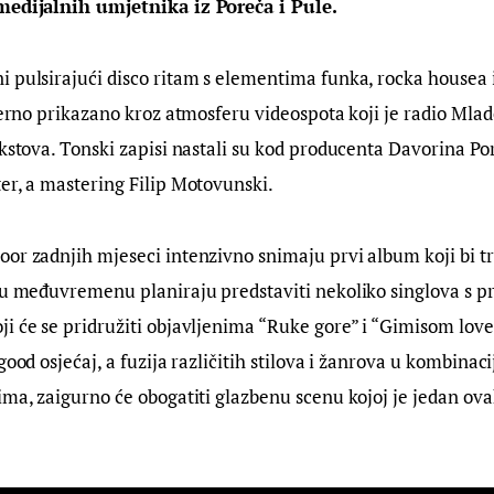
medijalnih umjetnika iz Poreča i Pule.
 pulsirajući disco ritam s elementima funka, rocka housea 
vjerno prikazano kroz atmosferu videospota koji je radio Mlad
ekstova. Tonski zapisi nastali su kod producenta Davorina Por
er, a mastering Filip Motovunski.
or zadnjih mjeseci intenzivno snimaju prvi album koji bi tr
 u međuvremenu planiraju predstaviti nekoliko singlova s p
i će se pridružiti objavljenima “Ruke gore” i “Gimisom love
good osjećaj, a fuzija različitih stilova i žanrova u kombinaci
ima, zaigurno će obogatiti glazbenu scenu kojoj je jedan ova