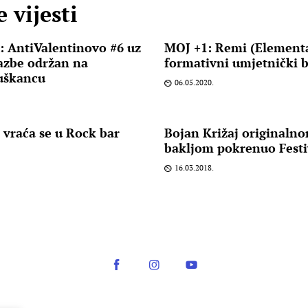
 vijesti
AntiValentinovo #6 uz
MOJ +1: Remi (Elemental
azbe održan na
formativni umjetnički b
uškancu
06.05.2020.
vraća se u Rock bar
Bojan Križaj originaln
bakljom pokrenuo Festi
16.03.2018.