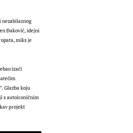
i nezabilaznog 
en Đaković, idejni 
opata, miks je 
ebao izaći 
ratećim 
”. Glazba koju 
ji s autoironičnim 
kav projekt 