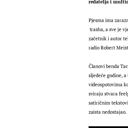
redatelja i multi
Pjesma ima zarazni
 trasha, a sve je 
začetnik i autor t
radio Robert Meist
Članovi benda Taco
sljedeće godine, a
videospotovima koj
sviraju stvara feel
satiričnim tekstov
zaista nedostajao.