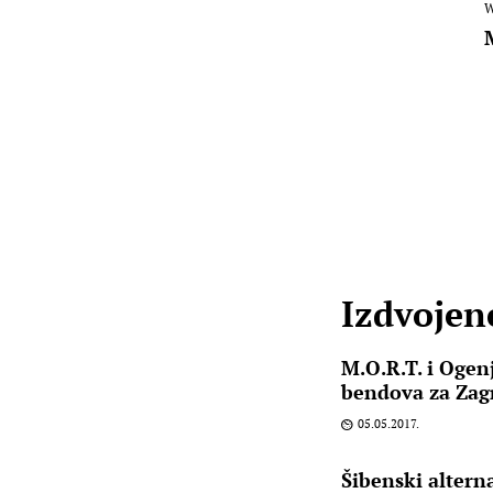
W
Izdvojene
M.O.R.T. i Ogenj 
bendova za Zag
05.05.2017.
Šibenski altern