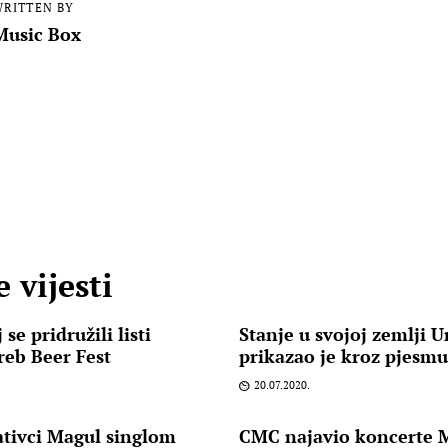
RITTEN BY
Music Box
 vijesti
se pridružili listi
Stanje u svojoj zemlji U
reb Beer Fest
prikazao je kroz pjesmu
20.07.2020.
ativci Magul singlom
CMC najavio koncerte 