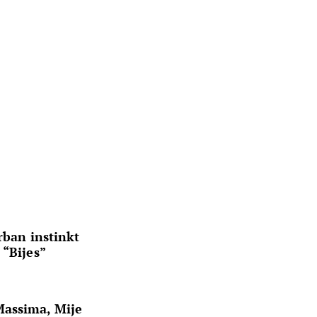
rban instinkt
 “Bijes”
Massima, Mije