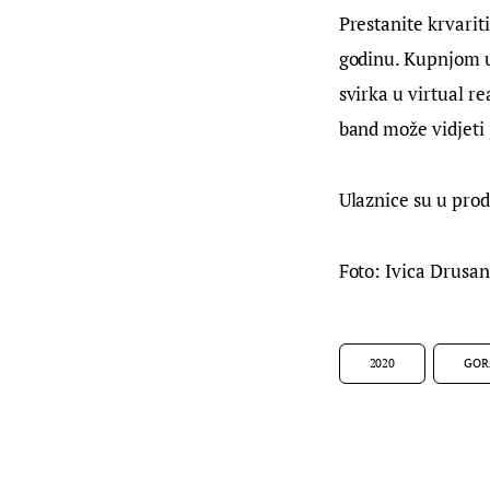
Prestanite krvariti
godinu. Kupnjom ul
svirka u virtual r
band može vidjeti
Ulaznice su u proda
Foto: Ivica Drusa
2020
GOR