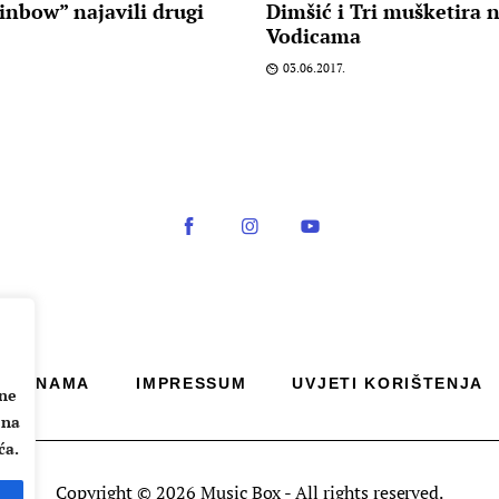
nbow” najavili drugi
Dimšić i Tri mušketira n
Vodicama
03.06.2017.
O NAMA
IMPRESSUM
UVJETI KORIŠTENJA
ane
 na
ća.
Copyright © 2026 Music Box - All rights reserved.