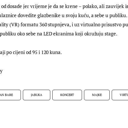
 od dosade jer vrijeme je da se krene – polako, ali zauvijek is
aznice dovedite glazbenike u svoju kuću, a sebe u publiku.
eality (VR) formatu 360 stupnjeva, i uz virtualno prisustvo pu
 publiku oko sebe na LED ekranima koji okružuju stage.
ji po cijeni od 95 i 120 kuna.
ny
AN BARE
JABUKA
KONCERT
MAJKE
VIRT