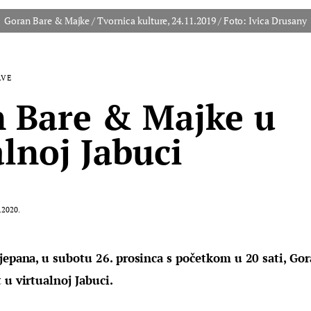
AVE
 Bare & Majke u
alnoj Jabuci
.2020.
tjepana, u subotu 26. prosinca s početkom u 20 sati, Go
 u virtualnoj Jabuci.