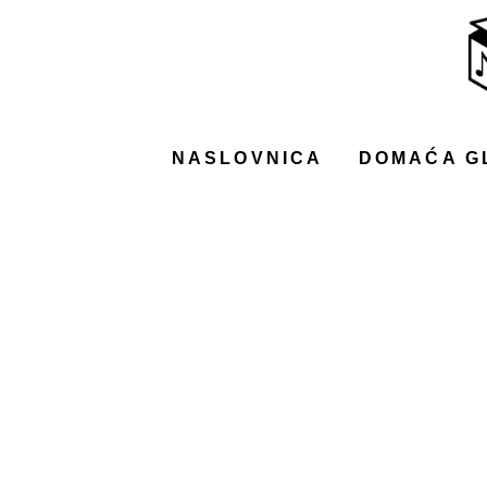
NASLOVNICA
DOMAĆA GLAZBA
STRANA GLAZBA
NASLOVNICA
DOMAĆA G
FILM
MUSIC BOX