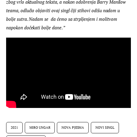
zbog vrlo aktualnog teksta, a nakon odobrenja Barry Manilow 
teama, odlučio objaviti ovaj singl čiji stihovi odišu nadom u 
bolje sutra. Nadam se  da ćemo sa strpljenjem i molitvom 
napokon dočekati bolje dane
. ”
2021
MIRO UNGAR
NOVA PJESMA
NOVI SINGL