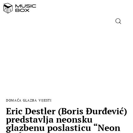
NASLOVNICA
DOMAĆA GLAZBA
STRANA GLAZBA
FILM
DOMAĆA GLAZBA
VIJESTI
MUSIC BOX
Eric Destler (Boris Đurđević)
predstavlja neonsku
glazbenu poslasticu “Neon