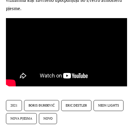
pjesme.
2021
BORIS ĐURĐEVIĆ
ERIC DESTLER
NEON LIGHTS
NOVA PJESMA
NOVO