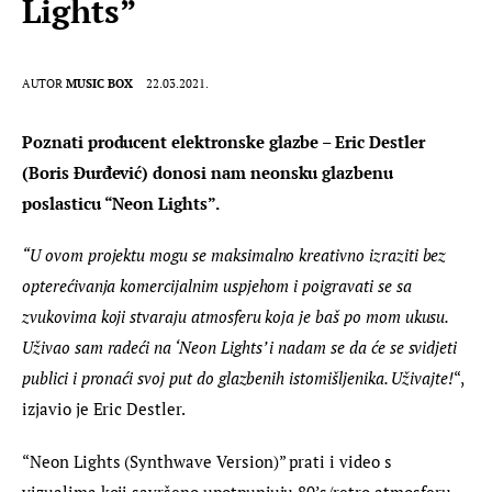
Lights”
AUTOR
MUSIC BOX
22.03.2021.
Poznati producent elektronske glazbe – Eric Destler 
(Boris Đurđević) donosi nam neonsku glazbenu 
poslasticu “Neon Lights”.
“U ovom projektu mogu se maksimalno kreativno izraziti bez 
opterećivanja komercijalnim uspjehom i poigravati se sa 
zvukovima koji stvaraju atmosferu koja je baš po mom ukusu. 
Uživao sam radeći na ‘Neon Lights’ i nadam se da će se svidjeti 
publici i pronaći svoj put do glazbenih istomišljenika. Uživajte!
“, 
izjavio je Eric Destler.
“Neon Lights (Synthwave Version)” prati i video s 
vizualima koji savršeno upotpunjuju 80’s/retro atmosferu 