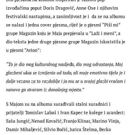
izvođačima poput Doris Dragović, Anne Oxe i njihovim 
festivalski nastupima, a zanimljivost je i  da se na albumu 
se nalazi i jedna cover pjesma, riječ je o pjesmi “Piši mi” 
grupe Magazin koju je Maja prepjevala u “Laži i meni”, a 
dio teksta jedne druge pjesme grupe Magazin iskoristila je 
u pjesmi “Avion”:
“To je dio mog kulturalnog nasljeđa, dio mog odrastanja. Moj 
glazbeni ukus se izmijenio od tada, ali moje emotivno tijelo je i 
dalje vezano za to razdoblje i ja mu se u svojoj glazbi vraćam i 
nanovo ga stvaram iz današnjeg mjesta.”
S Majom su na albumu surađivali stalni suradnici i 
prijatelji Tomislav Labaš i Ivan Kapec te kolege i aranžeri: 
Saša Jungić, Nenad Kovačić, Franjo Klinar, Marino Vinja, 
Damir Mihaljević, Silvio Bočić, Jurica Štelma, Berko 