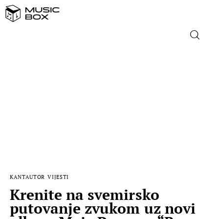
NASLOVNICA
DOMAĆA GLAZBA
STRANA GLAZBA
FILM
MUSIC BOX
KANTAUTOR
VIJESTI
Krenite na svemirsko
putovanje zvukom uz novi