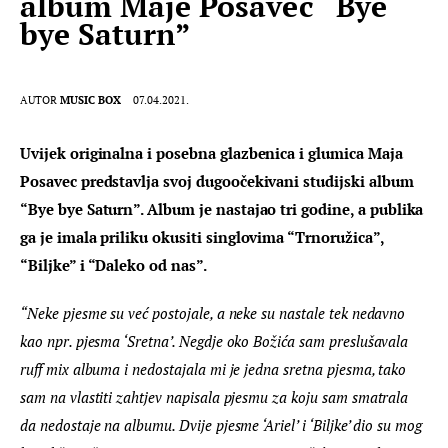
album Maje Posavec “Bye
bye Saturn”
AUTOR
MUSIC BOX
07.04.2021.
Uvijek originalna i posebna glazbenica i glumica Maja 
Posavec predstavlja svoj dugoočekivani studijski album 
“Bye bye Saturn”. Album je nastajao tri godine, a publika 
ga je imala priliku okusiti singlovima “Trnoružica”, 
“Biljke” i “Daleko od nas”.
“Neke pjesme su već postojale, a neke su nastale tek nedavno 
kao npr. pjesma ‘Sretna’. Negdje oko Božića sam preslušavala 
ruff mix albuma i nedostajala mi je jedna sretna pjesma, tako 
sam na vlastiti zahtjev napisala pjesmu za koju sam smatrala 
da nedostaje na albumu. Dvije pjesme ‘Ariel’ i ‘Biljke’ dio su mog 