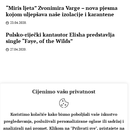
“Miris ljeta” Zvonimira Varge – nova pjesma
kojom uljepšava naše izolacije i karantene
23.04.2020.
Pulsko-riječki kantautor Elisha predstavlja
single “Faye, of the Wilds”
27.04.2020.
Cijenimo vašu privatnost
Koristimo kolačiće kako bismo poboljšali vaše iskustvo
pregledavanja, posluživali personalizirane oglase ili sadržaj i
O NAMA
IMPRESSUM
UVJETI KORIŠTENJA
analizirali naš promet. Klikom na "Prihvati sve", pristajete na