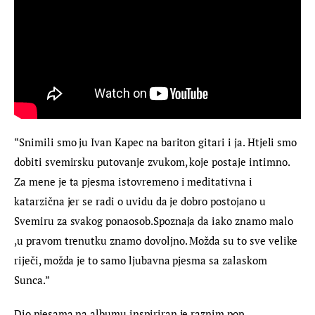
“Snimili smo ju Ivan Kapec na bariton gitari i ja. Htjeli smo 
dobiti svemirsku putovanje zvukom, koje postaje intimno. 
Za mene je ta pjesma istovremeno i meditativna i 
katarzična jer se radi o uvidu da je dobro postojano u 
Svemiru za svakog ponaosob.Spoznaja da iako znamo malo 
,u pravom trenutku znamo dovoljno. Možda su to sve velike 
riječi, možda je to samo ljubavna pjesma sa zalaskom 
Sunca.”
Dio pjesama na albumu inspiriran je raznim pop 