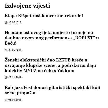
Izdvojene vijesti
Klapa Rišpet ruši koncertne rekorde!
25.07.2017.
Headoneast ovog ljeta umjesto turneje na
danima otvorenog performansa „DOPUST“ u
Beču!
26.06.2018.
Ženski elektronički duo L2KUB kreće u
osvajanje klupske scene, a podršku im daju
kolektiv MYUZ na čelu s Yakkom
28.11.2019.
Rab Jazz Fest donosi gitaristički spektakl koji
se ne propušta
08.08.2018.