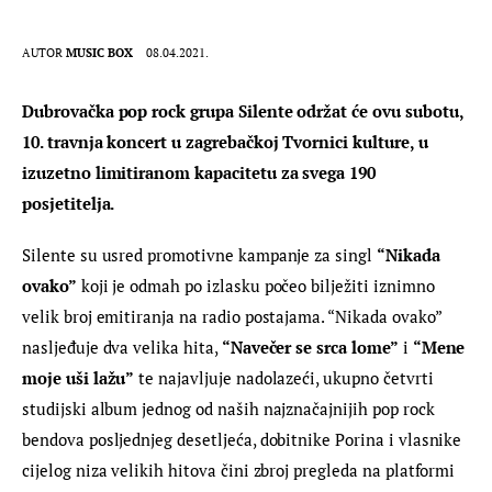
AUTOR
MUSIC BOX
08.04.2021.
Dubrovačka pop rock grupa Silente održat će ovu subotu, 
10. travnja koncert u zagrebačkoj Tvornici kulture, u 
izuzetno limitiranom kapacitetu za svega 190 
posjetitelja.
Silente su usred promotivne kampanje za singl 
“Nikada 
ovako”
 koji je odmah po izlasku počeo bilježiti iznimno 
velik broj emitiranja na radio postajama. “Nikada ovako” 
nasljeđuje dva velika hita, 
“Navečer se srca lome”
 i 
“Mene 
moje uši lažu”
 te najavljuje nadolazeći, ukupno četvrti 
studijski album jednog od naših najznačajnijih pop rock 
bendova posljednjeg desetljeća, dobitnike Porina i vlasnike 
cijelog niza velikih hitova čini zbroj pregleda na platformi 