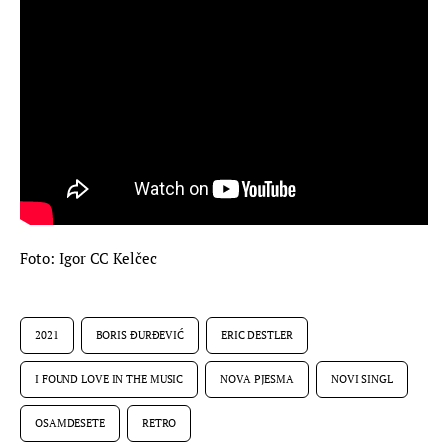
Foto: Igor CC Kelčec
2021
BORIS ĐURĐEVIĆ
ERIC DESTLER
I FOUND LOVE IN THE MUSIC
NOVA PJESMA
NOVI SINGL
OSAMDESETE
RETRO