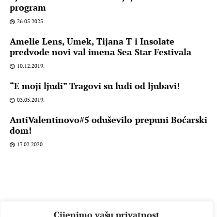
program
26.05.2025.
Amelie Lens, Umek, Tijana T i Insolate
predvode novi val imena Sea Star Festivala
10.12.2019.
“E moji ljudi” Tragovi su ludi od ljubavi!
03.05.2019.
AntiValentinovo#5 oduševilo prepuni Boćarski
dom!
17.02.2020.
Cijenimo vašu privatnost