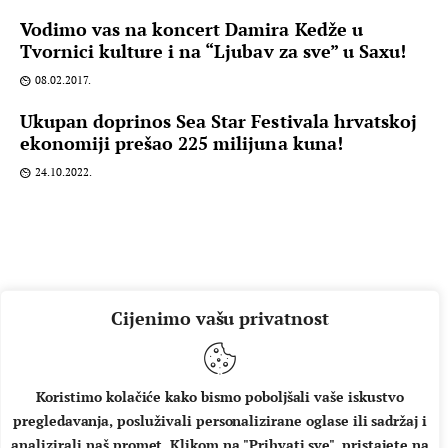
Vodimo vas na koncert Damira Kedže u
Tvornici kulture i na “Ljubav za sve” u Saxu!
08.02.2017.
Ukupan doprinos Sea Star Festivala hrvatskoj
ekonomiji prešao 225 milijuna kuna!
24.10.2022.
Cijenimo vašu privatnost
Koristimo kolačiće kako bismo poboljšali vaše iskustvo
pregledavanja, posluživali personalizirane oglase ili sadržaj i
O NAMA
IMPRESSUM
UVJETI KORIŠTENJA
analizirali naš promet. Klikom na "Prihvati sve", pristajete na