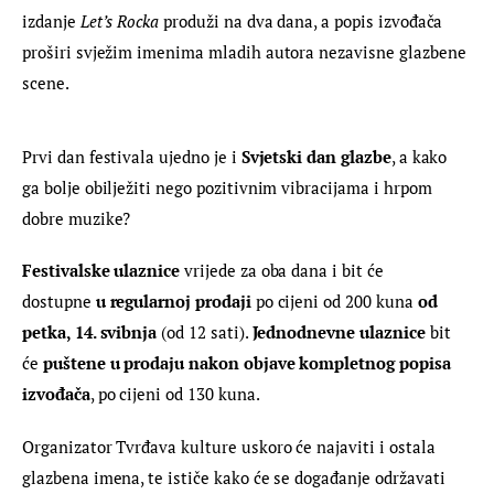
izdanje 
Let’s Rocka
 produži na dva dana, a popis izvođača 
proširi svježim imenima mladih autora nezavisne glazbene 
scene.
Prvi dan festivala ujedno je i 
Svjetski dan glazbe
, a kako 
ga bolje obilježiti nego pozitivnim vibracijama i hrpom 
dobre muzike?
Festivalske ulaznice 
vrijede za oba dana i bit će 
dostupne 
u regularnoj prodaji 
po cijeni od 200 kuna 
od 
petka, 14. svibnja
 (od 12 sati). 
Jednodnevne ulaznice 
bit 
će 
puštene u prodaju nakon objave kompletnog popisa 
izvođača
, po cijeni od 130 kuna.
Organizator Tvrđava kulture uskoro će najaviti i ostala 
glazbena imena, te ističe kako će se događanje održavati 