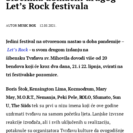
Let’s Rock festivala
AUTOR
MUSIC BOX
12.05.2021.
Jedini festival na otvorenom nastao u doba pandemije –
Let’s Rock
– u svom drugom izdanju na 
šibensku Tvrđavu sv. Mihovila dovodi više od 20 
bendova koji će kroz dva dana, 21. i 22. lipnja, svirati na 
tri festivalske pozornice.
Boris Štok
, 
Kensington Lima
, 
Kozmodrum
, 
Mary 
May
, 
M.O.R.T.
, 
Nemanja
, 
Peki Pele
, 
ROLO
, 
Sfumato
, 
Sun 
U
, 
The Siids
 tek su prvi u nizu imena koji će ove godine 
uzdrmati tvrđavu na samom početku ljeta. Lanjske izvrsne 
reakcije izvođača, ali i svih uključenih u realizaciju, 
potaknule su organizatora Tvrđavu kulture da ovogodišnje 