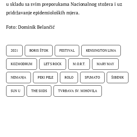
u skladu sa svim preporukama Nacionalnog stožera i uz 
pridržavanje epidemioloških mjera.
Foto: Dominik Belančić
2021
BORIS ŠTOK
FESTIVAL
KENSINGTON LIMA
KOZMODRUM
LET'S ROCK
M.O.R.T.
MARY MAY
NEMANJA
PEKI PELE
ROLO
SFUMATO
ŠIBENIK
SUN U
THE SIIDS
TVRĐAVA SV. MIHOVILA