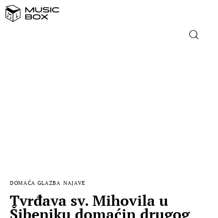
NASLOVNICA
DOMAĆA GLAZBA
STRANA GLAZBA
FILM
MUSIC BOX
DOMAĆA GLAZBA
NAJAVE
Tvrđava sv. Mihovila u
Šibeniku domaćin drugog