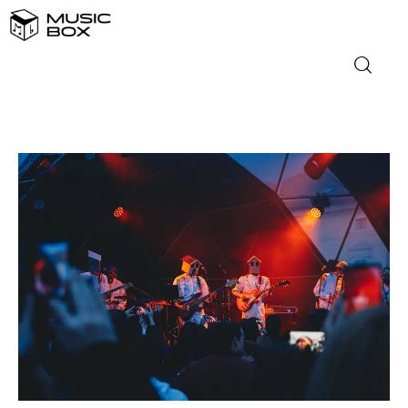
NASLOVNICA
DOMAĆA GLAZBA
STRANA GLAZBA
FILM
MUSIC BOX