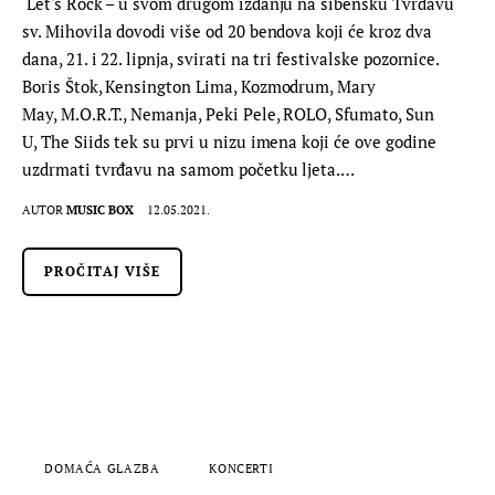
Let's Rock – u svom drugom izdanju na šibensku Tvrđavu
sv. Mihovila dovodi više od 20 bendova koji će kroz dva
dana, 21. i 22. lipnja, svirati na tri festivalske pozornice.
Boris Štok, Kensington Lima, Kozmodrum, Mary
May, M.O.R.T., Nemanja, Peki Pele, ROLO, Sfumato, Sun
U, The Siids tek su prvi u nizu imena koji će ove godine
uzdrmati tvrđavu na samom početku ljeta.…
AUTOR
MUSIC BOX
12.05.2021.
PROČITAJ VIŠE
DOMAĆA GLAZBA
KONCERTI