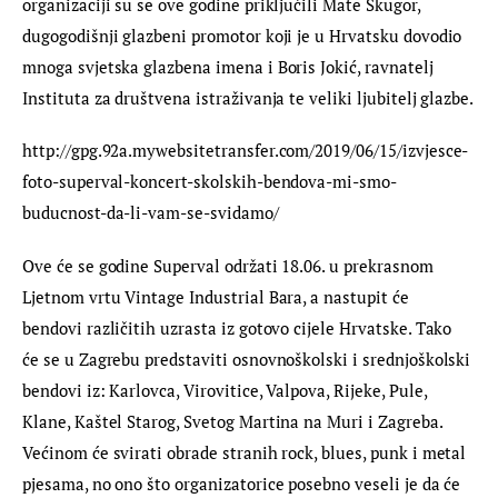
organizaciji su se ove godine priključili Mate Škugor, 
dugogodišnji glazbeni promotor koji je u Hrvatsku dovodio 
mnoga svjetska glazbena imena i Boris Jokić, ravnatelj 
Instituta za društvena istraživanja te veliki ljubitelj glazbe.
http://gpg.92a.mywebsitetransfer.com/2019/06/15/izvjesce-
foto-superval-koncert-skolskih-bendova-mi-smo-
buducnost-da-li-vam-se-svidamo/
Ove će se godine Superval održati 18.06. u prekrasnom 
Ljetnom vrtu Vintage Industrial Bara, a nastupit će 
bendovi različitih uzrasta iz gotovo cijele Hrvatske. Tako 
će se u Zagrebu predstaviti osnovnoškolski i srednjoškolski 
bendovi iz: Karlovca, Virovitice, Valpova, Rijeke, Pule, 
Klane, Kaštel Starog, Svetog Martina na Muri i Zagreba. 
Većinom će svirati obrade stranih rock, blues, punk i metal 
pjesama, no ono što organizatorice posebno veseli je da će 