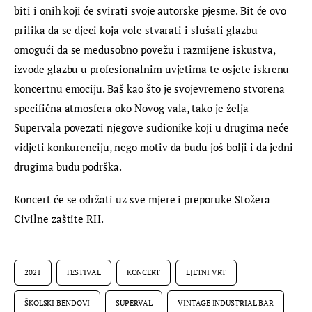
biti i onih koji će svirati svoje autorske pjesme. Bit će ovo 
prilika da se djeci koja vole stvarati i slušati glazbu 
omogući da se međusobno povežu i razmijene iskustva, 
izvode glazbu u profesionalnim uvjetima te osjete iskrenu 
koncertnu emociju. Baš kao što je svojevremeno stvorena 
specifična atmosfera oko Novog vala, tako je želja 
Supervala povezati njegove sudionike koji u drugima neće 
vidjeti konkurenciju, nego motiv da budu još bolji i da jedni 
drugima budu podrška.
Koncert će se održati uz sve mjere i preporuke Stožera 
Civilne zaštite RH.
2021
FESTIVAL
KONCERT
LJETNI VRT
ŠKOLSKI BENDOVI
SUPERVAL
VINTAGE INDUSTRIAL BAR