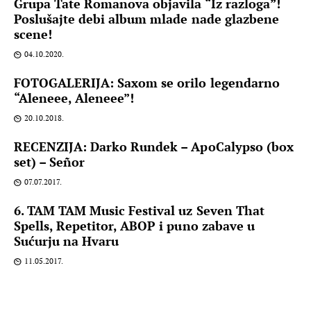
Grupa Tate Romanova objavila “Iz razloga”!
Poslušajte debi album mlade nade glazbene
scene!
04.10.2020.
FOTOGALERIJA: Saxom se orilo legendarno
“Aleneee, Aleneee”!
20.10.2018.
RECENZIJA: Darko Rundek – ApoCalypso (box
set) – Señor
07.07.2017.
6. TAM TAM Music Festival uz Seven That
Spells, Repetitor, ABOP i puno zabave u
Sućurju na Hvaru
11.05.2017.