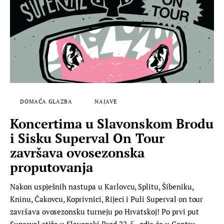
DOMAĆA GLAZBA
NAJAVE
Koncertima u Slavonskom Brodu
i Sisku Superval On Tour
završava ovosezonska
proputovanja
Nakon uspješnih nastupa u Karlovcu, Splitu, Šibeniku,
Kninu, Čakovcu, Koprivnici, Rijeci i Puli Superval on tour
završava ovosezonsku turneju po Hrvatskoj! Po prvi put
Superval stiže u Slavonski Brod 22. 5., gdje će u Centru