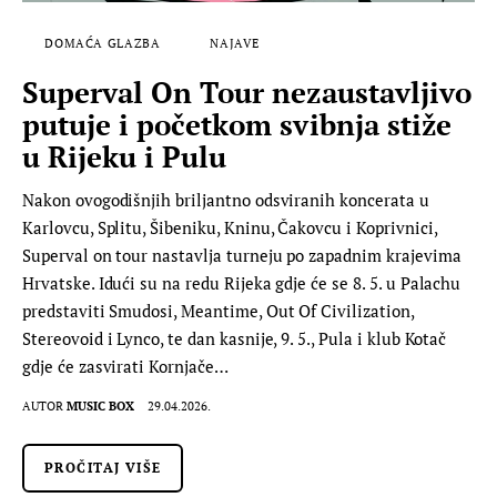
DOMAĆA GLAZBA
NAJAVE
Superval On Tour nezaustavljivo
putuje i početkom svibnja stiže
u Rijeku i Pulu
Nakon ovogodišnjih briljantno odsviranih koncerata u
Karlovcu, Splitu, Šibeniku, Kninu, Čakovcu i Koprivnici,
Superval on tour nastavlja turneju po zapadnim krajevima
Hrvatske. Idući su na redu Rijeka gdje će se 8. 5. u Palachu
predstaviti Smudosi, Meantime, Out Of Civilization,
Stereovoid i Lynco, te dan kasnije, 9. 5., Pula i klub Kotač
gdje će zasvirati Kornjače…
AUTOR
MUSIC BOX
29.04.2026.
PROČITAJ VIŠE