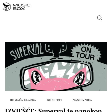
NASLOVNICA
DOMAĆA GLAZBA
STRANA GLAZBA
FILM
MUSIC BOX
DOMAĆA GLAZBA
KONCERTI
NASLOVNICA
IZVJEŠĆE: Superval je napokon