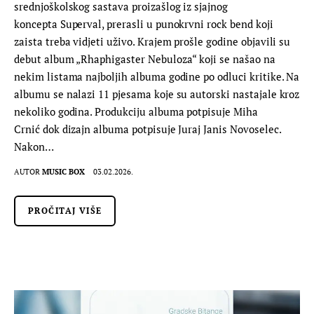
srednjoškolskog sastava proizašlog iz sjajnog
koncepta Superval, prerasli u punokrvni rock bend koji
zaista treba vidjeti uživo. Krajem prošle godine objavili su
debut album „Rhaphigaster Nebuloza“ koji se našao na
nekim listama najboljih albuma godine po odluci kritike. Na
albumu se nalazi 11 pjesama koje su autorski nastajale kroz
nekoliko godina. Produkciju albuma potpisuje Miha
Crnić dok dizajn albuma potpisuje Juraj Janis Novoselec.
Nakon…
AUTOR
MUSIC BOX
03.02.2026.
PROČITAJ VIŠE