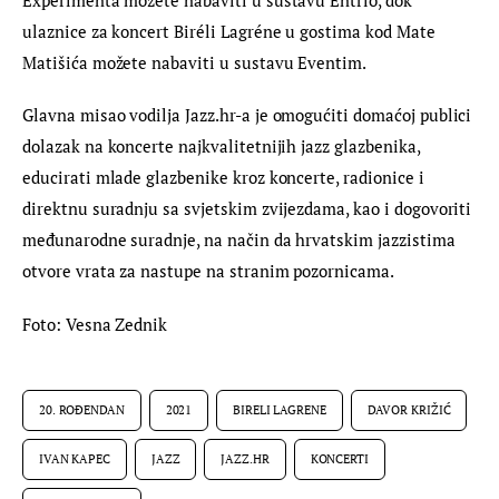
ulaznice za koncert Biréli Lagréne u gostima kod Mate 
Matišića možete nabaviti u sustavu Eventim.
Glavna misao vodilja 
Jazz
.
hr
-a je omogućiti domaćoj publici 
dolazak na koncerte najkvalitetnijih 
jazz
 glazbenika, 
educirati mlade glazbenike kroz koncerte, radionice i 
direktnu suradnju sa svjetskim zvijezdama, kao i dogovoriti 
međunarodne suradnje, na način da hrvatskim jazzistima 
otvore vrata za nastupe na stranim pozornicama.
Foto: Vesna Zednik
20. ROĐENDAN
2021
BIRELI LAGRENE
DAVOR KRIŽIĆ
IVAN KAPEC
JAZZ
JAZZ.HR
KONCERTI