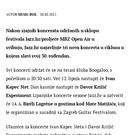
AUTOR
MUSIC BOX
30.05.2021.
Nakon sjajnih koncerata održanih u sklopu 
festivala 
Jazz
.
hr
/proljeće MBZ Open Air u 
svibnju, 
Jazz
.
hr
 najavljuje tri nova koncerta u ciklusu u 
kojem slavi svoj 30. rođendan.
Svi koncerti održat će se na terasi kluba Boogaloo, s 
početkom u 20:30 sati. Već 12. lipnja nastupit će 
Ivan 
Kapec 5tet
. Dan kasnije nastupit će 
Davor Križić 
Experiment
. Lipanjske koncerte sezone 
Jazz
.
hr
-a zatvorit 
će 14. 6. 
Biréli Lagréne
 u gostima kod Mate Matišića
, koji 
je organiziran u suradnji sa Zagreb Guitar Festivalom.
Ulaznice za koncerte Ivan Kapec 5teta i Davor Križić 
Experimenta možete nabaviti u sustavu Entrio, dok 