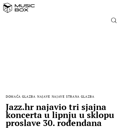
NASLOVNICA
DOMAĆA GLAZBA
STRANA GLAZBA
FILM
DOMAĆA GLAZBA
NAJAVE
NAJAVE
STRANA GLAZBA
MUSIC BOX
Jazz.hr najavio tri sjajna
koncerta u lipnju u sklopu
proslave 30. rođendana