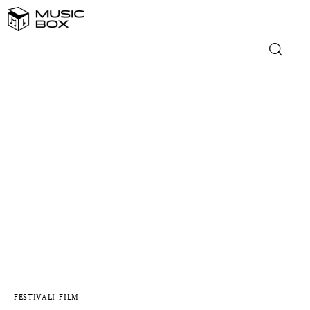
NASLOVNICA
DOMAĆA GLAZBA
STRANA GLAZBA
FILM
MUSIC BOX
FESTIVALI
FILM