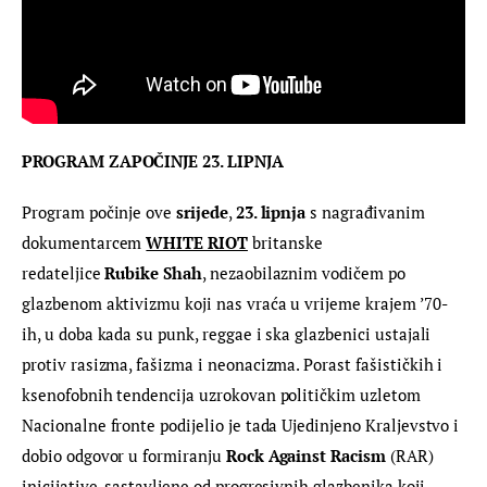
PROGRAM ZAPOČINJE 23. LIPNJA
Program počinje ove 
srijede
, 
23. lipnja
 s nagrađivanim 
dokumentarcem 
WHITE RIOT
 britanske 
redateljice 
Rubike Shah
, nezaobilaznim vodičem po 
glazbenom aktivizmu koji nas vraća u vrijeme krajem ’70-
ih, u doba kada su punk, reggae i ska glazbenici ustajali 
protiv rasizma, fašizma i neonacizma. Porast fašističkih i 
ksenofobnih tendencija uzrokovan političkim uzletom 
Nacionalne fronte podijelio je tada Ujedinjeno Kraljevstvo i 
dobio odgovor u formiranju 
Rock Against Racism
 (RAR) 
inicijative, sastavljene od progresivnih glazbenika koji 