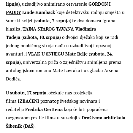
lipnja
), uzbudljivo animirano ostvarenje 
GORDON I 
PADDY
Linde Hambäck
 koje detektivsku radnju smješta u 
šumski svijet (
subota, 3. srpnja
) te dva domaća igrana 
klasika, 
TAJNA STAROG TAVANA
Vladimira 
Tadeja
 (
subota, 10. srpnja
) o dvojici dječaka koji se radi 
jednog neobičnog stroja nađu u uzbudljivoj i opasnoj 
avanturi, i 
VLAK U SNIJEGU
Mate Relje
 (
subota, 24. 
srpnja
), univerzalna priča o zajedništvu snimljena prema 
antologijskom romanu Mate Lovraka i uz glazbu Arsena 
Dedića.
U 
subotu
, 
17. srpnja
, očekuje nas projekcija 
filma 
IZBAČENI
 poznatog švedskog novinara i 
redatelja 
Fredrika Gerttena
 koja će biti popraćena 
razgovorom poslije filma u suradnji s 
Društvom arhitekata 
Šibenik
 (
DAŠ
).