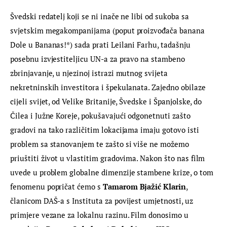
Švedski redatelj koji se ni inače ne libi od sukoba sa 
svjetskim megakompanijama (poput proizvođača banana 
Dole u Bananas!*) sada prati Leilani Farhu, tadašnju 
posebnu izvjestiteljicu UN-a za pravo na stambeno 
zbrinjavanje, u njezinoj istrazi mutnog svijeta 
nekretninskih investitora i špekulanata. Zajedno obilaze 
cijeli svijet, od Velike Britanije, Švedske i Španjolske, do 
Čilea i Južne Koreje, pokušavajući odgonetnuti zašto 
gradovi na tako različitim lokacijama imaju gotovo isti 
problem sa stanovanjem te zašto si više ne možemo 
priuštiti život u vlastitim gradovima. Nakon što nas film 
uvede u problem globalne dimenzije stambene krize, o tom 
fenomenu popričat ćemo s 
Tamarom Bjažić Klarin
, 
članicom DAŠ-a s Instituta za povijest umjetnosti, uz 
primjere vezane za lokalnu razinu. Film donosimo u 