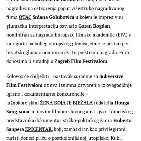
nagrađivana ostvarenja poput višestruko nagrađivanog 
filma 
OTAC
Srdana Golubovića
 u kojem je impresivnu 
glumačku interpretaciju ostvario 
Goran Bogdan
, 
nominiran za nagradu Europske filmske akademije (EFA) u 
kategoriji najboljeg europskog glumca, čime je postao prvi 
hrvatski glumac nominiran za tu prestižnu nagradu. Film 
donosimo u suradnji s 
Zagreb Film Festivalom
.
Kolovoz će obilježiti i nastavak suradnje sa 
Subversive 
Film Festivalom
 uz dva iznimna ostvarenja iz ovogodišnje 
igrane i dokumentarne konkurencije – 
južnokorejskim 
ŽENA KOJA JE BJEŽALA 
redatelja 
Honga 
Sang-sooa
, te novim filmom slavnog austrijsko-francuskog 
predstavnika dokumentarističko-političkog žanra 
Huberta 
Saupera
EPICENTAR
, koji, zamaskiran kao privilegirani 
turist, donosi priču o postkolonijalnoj, utopijskoj Kubi.