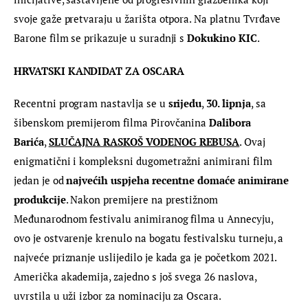
svoje gaže pretvaraju u žarišta otpora. Na platnu Tvrđave 
Barone film se prikazuje u suradnji s
 Dokukino KIC
.
HRVATSKI KANDIDAT ZA OSCARA
Recentni program nastavlja se u 
srijedu
, 
30. lipnja
, sa 
šibenskom premijerom filma Pirovčanina 
Dalibora 
Barića
, 
SLUČAJNA RASKOŠ VODENOG REBUSA
. Ovaj 
enigmatični i kompleksni dugometražni animirani film 
jedan je od 
najvećih uspjeha recentne domaće animirane 
produkcije
. Nakon premijere na prestižnom 
Međunarodnom festivalu animiranog filma u Annecyju, 
ovo je ostvarenje krenulo na bogatu festivalsku turneju, a 
najveće priznanje uslijedilo je kada ga je početkom 2021. 
Američka akademija, zajedno s još svega 26 naslova, 
uvrstila u uži izbor za nominaciju za Oscara.