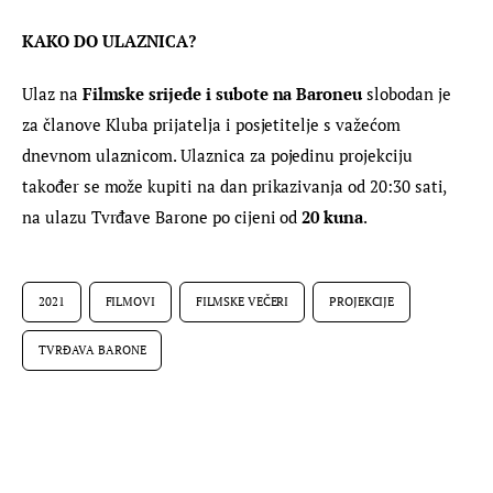
KAKO DO ULAZNICA?
Ulaz na 
Filmske srijede i subote na Baroneu
 slobodan je 
za članove Kluba prijatelja i posjetitelje s važećom 
dnevnom ulaznicom. Ulaznica za pojedinu projekciju 
također se može kupiti na dan prikazivanja od 20:30 sati, 
na ulazu Tvrđave Barone po cijeni od 
20 kuna
.
2021
FILMOVI
FILMSKE VEČERI
PROJEKCIJE
TVRĐAVA BARONE