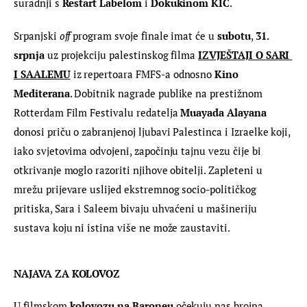
suradnji s 
Restart Labelom
 i 
Dokukinom KIC
.
Srpanjski 
off
 program svoje finale imat će u 
subotu
, 
31. 
srpnja
 uz projekciju palestinskog filma 
IZVJEŠTAJI O SARI 
I SAALEMU
iz repertoara FMFS-a odnosno
 Kino 
Mediterana
. Dobitnik nagrade publike na prestižnom 
Rotterdam Film Festivalu redatelja 
Muayada Alayana
donosi priču o zabranjenoj ljubavi Palestinca i Izraelke koji, 
iako svjetovima odvojeni, započinju tajnu vezu čije bi 
otkrivanje moglo razoriti njihove obitelji. Zapleteni u 
mrežu prijevare uslijed ekstremnog socio-političkog 
pritiska, Sara i Saleem bivaju uhvaćeni u mašineriju 
sustava koju ni istina više ne može zaustaviti.
NAJAVA ZA KOLOVOZ
U filmskom
 kolovozu na Baroneu
 očekuju nas brojna 