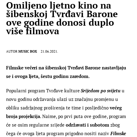
Omiljeno ljetno kino na
šibenskoj Tvrđavi Barone
ove godine donosi duplo
više filmova
AUTOR
MUSIC BOX
21.06.2021.
Filmske večeri na šibenskoj Tvrđavi Barone nastavljaju 
se i ovoga ljeta, šestu godinu zaredom.
Popularni program Tvrđave kulture 
Srijedom po svijetu
 u 
novu godinu održavanja ulazi uz značajnu promjenu u 
obliku sadržajnog proširenja te time i posljedično 
većeg 
broja projekcija
. Naime, po prvi puta ove godine, program 
će se osim regularne srijede 
održavati i subotom
 zbog 
čega će ovoga ljeta program prigodno nositi naziv 
Filmske 