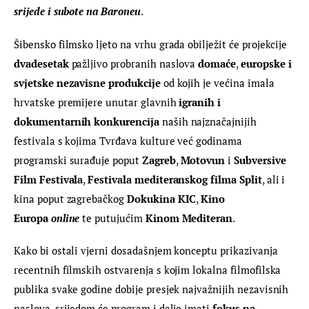
srijede i subote na Baroneu
.
Šibensko filmsko ljeto na vrhu grada obilježit će projekcije 
dvadesetak
 pažljivo probranih naslova 
domaće
, 
europske i 
svjetske nezavisne produkcije
 od kojih je većina imala 
hrvatske premijere unutar glavnih 
igranih i 
dokumentarnih konkurencija 
naših najznačajnijih 
festivala s kojima Tvrđava kulture već godinama 
programski surađuje poput 
Zagreb
, 
Motovun
 i 
Subversive 
Film Festivala
, 
Festivala mediteranskog filma Split
, ali i 
kina poput zagrebačkog 
Dokukina KIC
, 
Kino 
Europa 
online
 te putujućim 
Kinom Mediteran
.
Kako bi ostali vjerni dosadašnjem konceptu prikazivanja 
recentnih filmskih ostvarenja s kojim lokalna filmofilska 
publika svake godine dobije presjek najvažnijih nezavisnih 
naslova, srijedom će program i dalje imati 
fokus na 