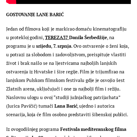
GOSTOVANJE LANE BARIĆ
Jedan od filmova koji je markirao domaću kinematografiju 
u protekloj godini, 
TEREZA37 
Danila Šerbedžije
, na 
programu je u 
srijedu
, 
7. srpnja
. Ovo ostvarenje o ženi koja, 
u potrazi za slobodom i zadovoljstvom, preispituje vlastiti 
život i brak našlo se na ljestvicama najboljih lanjskih 
ostvarenja iz Hrvatske i šire regije. Film je trijumfirao na 
lanjskom Pulskom filmskom festivalu gdje je osvojio šest 
Zlatnih arena, uključujući i one za najbolji film i režiju. 
Naslovnu ulogu u ovoj “studiji južnjačkog patrijarhata” 
(Jurica Pavičić) tumači 
Lana Barić
, ujedno i autorica 
scenarija, koja će film osobno predstaviti šibenskoj publici.
Iz ovogodišnjeg programa 
Festivala mediteranskog filma 