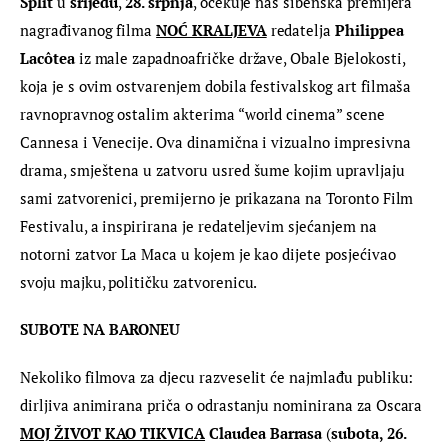
Split
 u 
srijedu
, 
28. srpnja
, očekuje nas šibenska premijera 
nagrađivanog filma 
NOĆ KRALJEVA
 redatelja 
Philippea 
Lacôtea
 iz male zapadnoafričke države, Obale Bjelokosti, 
koja je s ovim ostvarenjem dobila festivalskog art filmaša 
ravnopravnog ostalim akterima “world cinema” scene 
Cannesa i Venecije. Ova dinamična i vizualno impresivna 
drama, smještena u zatvoru usred šume kojim upravljaju 
sami zatvorenici, premijerno je prikazana na Toronto Film 
Festivalu, a inspirirana je redateljevim sjećanjem na 
notorni zatvor La Maca u kojem je kao dijete posjećivao 
svoju majku, političku zatvorenicu.
SUBOTE NA BARONEU
Nekoliko filmova za djecu razveselit će najmlađu publiku: 
dirljiva animirana priča o odrastanju nominirana za Oscara 
MOJ ŽIVOT KAO TIKVICA
Claudea Barrasa
 (
subota, 26. 