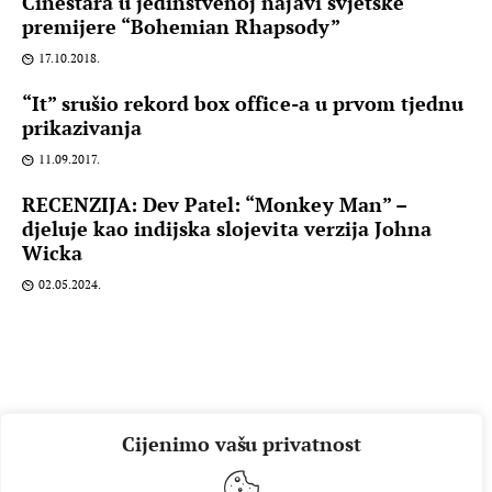
Cinestara u jedinstvenoj najavi svjetske
premijere “Bohemian Rhapsody”
17.10.2018.
“It” srušio rekord box office-a u prvom tjednu
prikazivanja
11.09.2017.
RECENZIJA: Dev Patel: “Monkey Man” –
djeluje kao indijska slojevita verzija Johna
Wicka
02.05.2024.
Cijenimo vašu privatnost